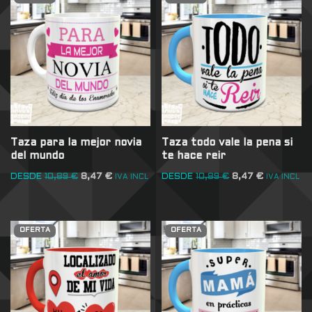
Taza para la mejor novia
Taza todo vale la pena si
del mundo
te hace reir
DESDE
10,89
€
8,47
€
DESDE
10,89
€
8,47
€
IVA INCL
IVA INCL
OFERTA
OFERTA