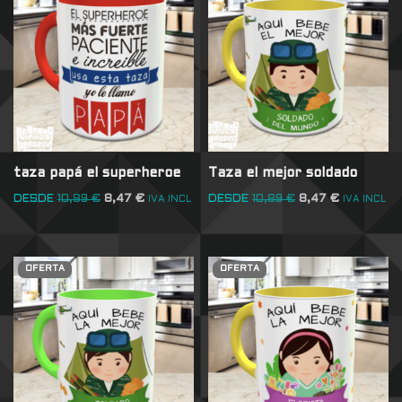
taza papá el superheroe
Taza el mejor soldado
DESDE
10,89
€
8,47
€
DESDE
10,89
€
8,47
€
IVA INCL
IVA INCL
OFERTA
OFERTA