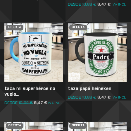
DESDE
10,89
€
8,47
€
IVA INCL
OFERTA
OFERTA
taza mi superhéroe no
taza papá heineken
vuela…
DESDE
10,89
€
8,47
€
IVA INCL
DESDE
10,89
€
8,47
€
IVA INCL
OFERTA
OFERTA