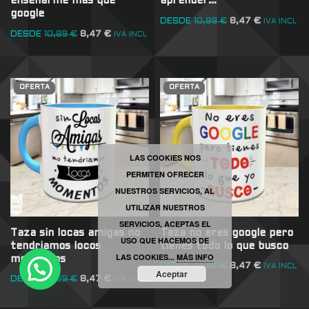
enseñarme más que
aprender…
google
DESDE
10,89
€
8,47
€
IVA INCL
DESDE
10,89
€
8,47
€
IVA INCL
OFERTA
OFERTA
LAS COOKIES NOS
PERMITEN OFRECER
NUESTROS SERVICIOS, AL
UTILIZAR NUESTROS
SERVICIOS, ACEPTAS EL
Taza sin locas amigas no
Taza no eres google pero
USO QUE HACEMOS DE
tendriamos locos
tienes todo lo que busco
LAS COOKIES...
MÁS INFO
momentos
DESDE
10,89
€
8,47
€
IVA INCL
Aceptar
DESDE
10,89
€
8,47
€
IVA INCL