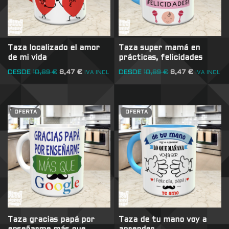
Taza localizado el amor
Taza super mamá en
de mi vida
prácticas, felicidades
DESDE
10,89
€
8,47
€
DESDE
10,89
€
8,47
€
IVA INCL
IVA INCL
OFERTA
OFERTA
Taza gracias papá por
Taza de tu mano voy a