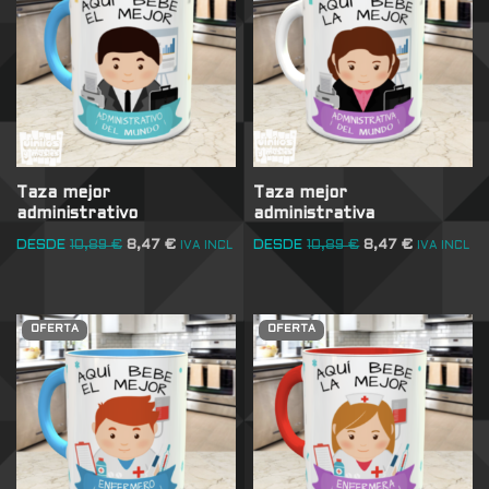
Taza mejor
Taza mejor
administrativo
administrativa
DESDE
10,89
€
8,47
€
DESDE
10,89
€
8,47
€
IVA INCL
IVA INCL
OFERTA
OFERTA