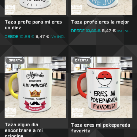
Taza profe para mi eres
Taza profe eres la mejor
un diez
DESDE
10,89
€
8,47
€
IVA INCL
DESDE
10,89
€
8,47
€
IVA INCL
OFERTA
OFERTA
Taza algun dia
Taza eres mi pokeparada
encontrare a mi
favorita
principe…