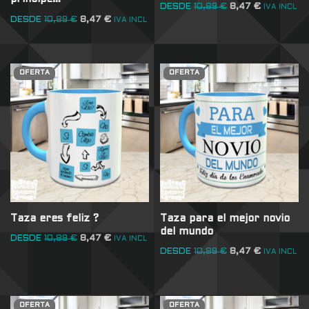
DESDE
10,89
€
8,47
€
IVA INCL
DESDE
10,89
€
8,47
€
IVA INCL
OFERTA
OFERTA
Taza eres feliz ?
Taza para el mejor novio
del mundo
DESDE
10,89
€
8,47
€
IVA INCL
DESDE
10,89
€
8,47
€
IVA INCL
OFERTA
OFERTA