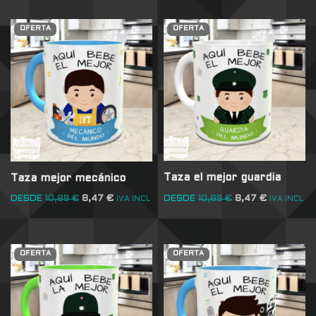
OFERTA
OFERTA
Taza el mejor guardia
Taza mejor mecánico
DESDE
10,89
€
8,47
€
DESDE
10,89
€
8,47
€
IVA INCL
IVA INCL
OFERTA
OFERTA