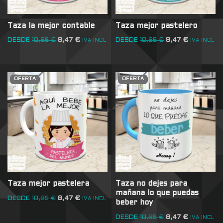
Taza la mejor contable
Taza mejor pastelero
DESDE
10,89
€
8,47
€
DESDE
10,89
€
8,47
€
IVA INCL
IVA INCL
OFERTA
OFERTA
Taza mejor pastelera
Taza no dejes para
mañana lo que puedas
DESDE
10,89
€
8,47
€
IVA INCL
beber hoy
DESDE
10,89
€
8,47
€
IVA INCL