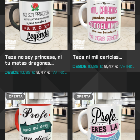
Taza no soy princesa, ni
Taza ni mil caricias…
tu matas dragones…
DESDE
10,89
€
8,47
€
IVA INCL
DESDE
10,89
€
8,47
€
IVA INCL
OFERTA
OFERTA