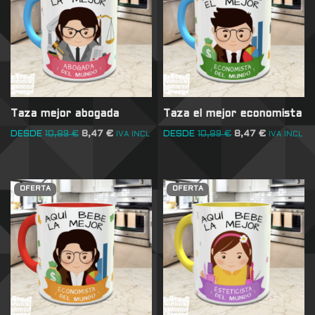
Taza mejor abogada
Taza el mejor economista
DESDE
10,89
€
8,47
€
DESDE
10,89
€
8,47
€
IVA INCL
IVA INCL
OFERTA
OFERTA