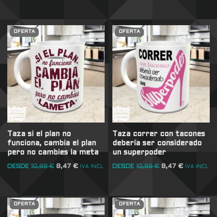
OFERTA
OFERTA
Taza si el plan no
Taza correr con tacones
funciona, cambia el plan
debería ser considerado
pero no cambies la meta
un superpoder
DESDE
10,89
€
8,47
€
DESDE
10,89
€
8,47
€
IVA INCL
IVA INCL
OFERTA
OFERTA