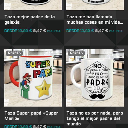
Taza mejor padre de la
Taza me han llamado
galaxia
muchas cosas en mi vida…
DESDE
10,89
€
8,47
€
DESDE
10,89
€
8,47
€
IVA INCL
IVA INCL
OFERTA
OFERTA
Taza Super papá «Super
Taza no es por nada, pero
Mario»
tengo el mejor padre del
mundo
DESDE
10,89
€
8,47
€
IVA INCL