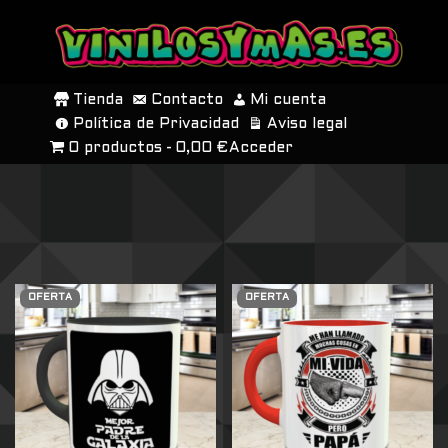
SALTAR
AL
Tienda
Contacto
Mi cuenta
CONTENIDO
Política de Privacidad
Aviso legal
0 productos
0,00 €
Acceder
OFERTA
OFERTA