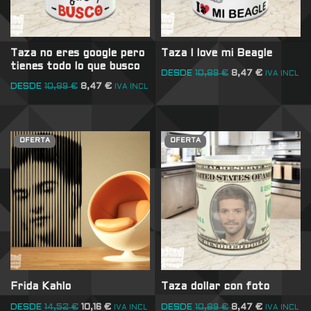
Taza no eres google pero
Taza I love mi Beagle
tienes todo lo que busco
DESDE
10,89
€
8,47
€
IVA INCL
DESDE
10,89
€
8,47
€
IVA INCL
OFERTA
OFERTA
Frida Kahlo
Taza dollar con foto
DESDE
14,52
€
10,16
€
DESDE
10,89
€
8,47
€
IVA INCL
IVA INCL