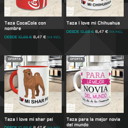
Taza CocaCola con
Taza I love mi Chihuahua
nombre
DESDE
10,89
€
8,47
€
IVA INCL
DESDE
10,89
€
8,47
€
IVA INCL
OFERTA
OFERTA
Taza I love mi shar pei
Taza para la mejor novia
del mundo