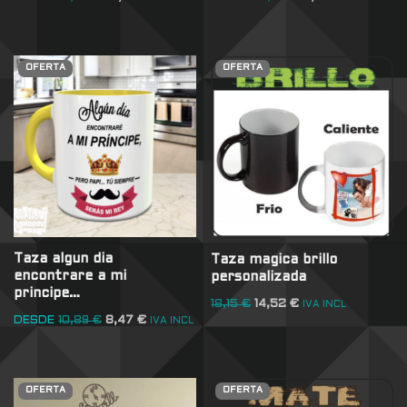
OFERTA
OFERTA
Taza algun dia
Taza magica brillo
encontrare a mi
personalizada
principe…
18,15
€
14,52
€
IVA INCL
DESDE
10,89
€
8,47
€
IVA INCL
OFERTA
OFERTA