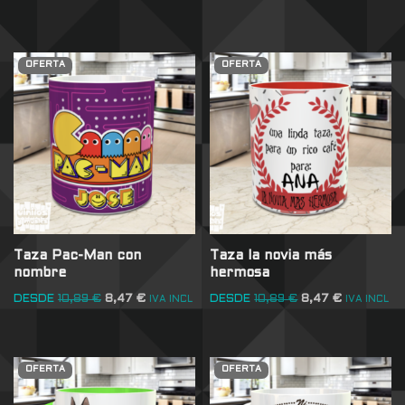
OFERTA
OFERTA
Taza Pac-Man con
Taza la novia más
nombre
hermosa
DESDE
10,89
€
8,47
€
DESDE
10,89
€
8,47
€
IVA INCL
IVA INCL
OFERTA
OFERTA