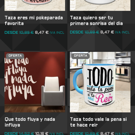
Taza quiero ser tu
Taza eres mi pokeparada
primera sonrisa del dia
favorita
DESDE
10,89
€
8,47
€
DESDE
10,89
€
8,47
€
IVA INCL
IVA INCL
OFERTA
OFERTA
Que todo fluya y nada
Taza todo vale la pena si
influya
te hace reir
DESDE
14,52
€
10,16
€
DESDE
10,89
€
8,47
€
IVA INCL
IVA INCL