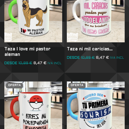
Taza I love mi pastor
Taza ni mil caricias…
aleman
DESDE
10,89
€
8,47
€
IVA INCL
DESDE
10,89
€
8,47
€
IVA INCL
OFERTA
OFERTA