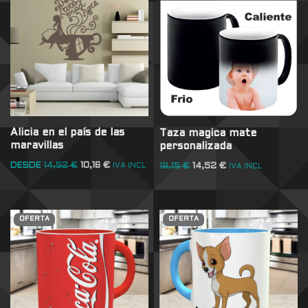
Alicia en el país de las
Taza magica mate
maravillas
personalizada
DESDE
14,52
€
10,16
€
18,15
€
14,52
€
IVA INCL
IVA INCL
OFERTA
OFERTA