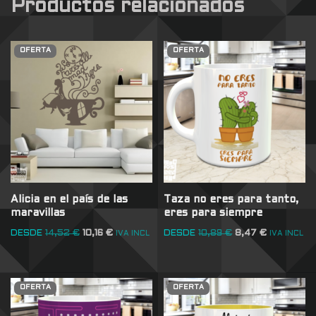
Productos relacionados
OFERTA
OFERTA
Alicia en el país de las
Taza no eres para tanto,
maravillas
eres para siempre
DESDE
14,52
€
10,16
€
DESDE
10,89
€
8,47
€
IVA INCL
IVA INCL
OFERTA
OFERTA