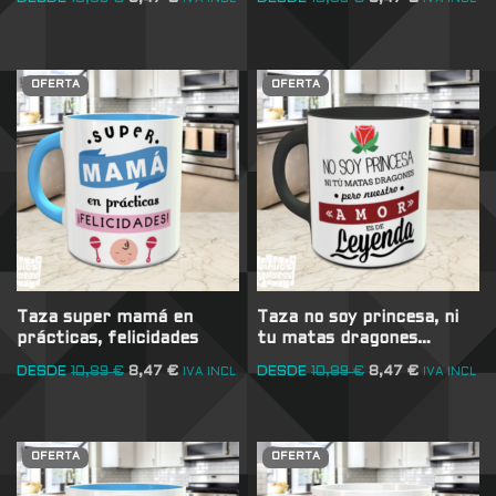
OFERTA
OFERTA
Taza super mamá en
Taza no soy princesa, ni
prácticas, felicidades
tu matas dragones…
DESDE
10,89
€
8,47
€
DESDE
10,89
€
8,47
€
IVA INCL
IVA INCL
OFERTA
OFERTA