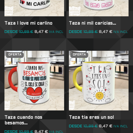
Taza I love mi carlino
Taza ni mil caricias…
DESDE
10,89
€
8,47
€
DESDE
10,89
€
8,47
€
IVA INCL
IVA INCL
OFERTA
OFERTA
Taza cuando nos
Taza tia eres un sol
besamos…
DESDE
10,89
€
8,47
€
IVA INCL
DESDE
10,89
€
8,47
€
IVA INCL