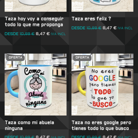
Taza hoy voy a conseguir
Taza eres feliz ?
todo lo que me proponga
DESDE
10,89
€
8,47
€
IVA INCL
DESDE
10,89
€
8,47
€
IVA INCL
OFERTA
OFERTA
Taza como mi abuela
Taza no eres google pero
ninguna
tienes todo lo que busco
DESDE
10,89
€
8,47
€
DESDE
10,89
€
8,47
€
IVA INCL
IVA INCL