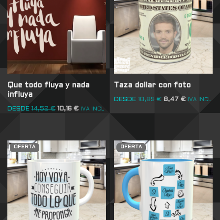
Que todo fluya y nada
Taza dollar con foto
influya
DESDE
10,89
€
8,47
€
IVA INCL
DESDE
14,52
€
10,16
€
IVA INCL
OFERTA
OFERTA