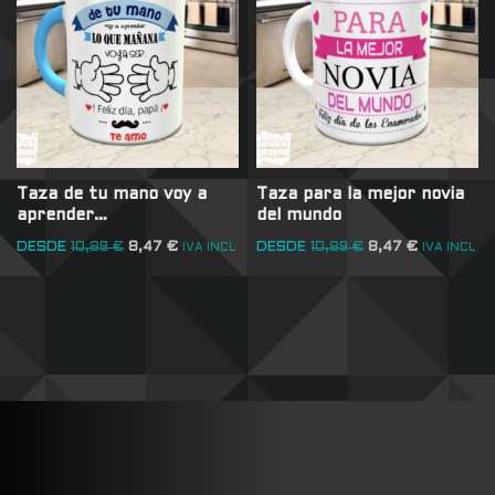
Taza de tu mano voy a
Taza para la mejor novia
aprender…
del mundo
DESDE
10,89
€
8,47
€
DESDE
10,89
€
8,47
€
IVA INCL
IVA INCL