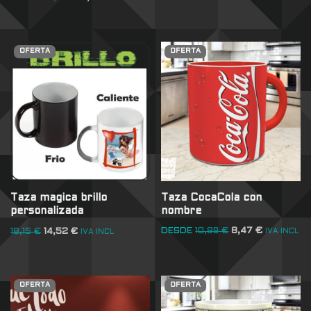
OFERTA
OFERTA
Taza CocaCola con
Taza magica brillo
nombre
personalizada
DESDE
10,89
€
8,47
€
18,15
€
14,52
€
IVA INCL
IVA INCL
OFERTA
OFERTA