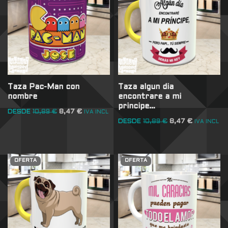
Taza Pac-Man con
Taza algun dia
nombre
encontrare a mi
principe…
DESDE
10,89
€
8,47
€
IVA INCL
DESDE
10,89
€
8,47
€
IVA INCL
OFERTA
OFERTA