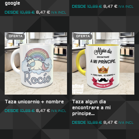
google
DESDE
10,89
€
8,47
€
IVA INCL
DESDE
10,89
€
8,47
€
IVA INCL
OFERTA
OFERTA
Taza unicornio + nombre
Taza algun dia
encontrare a mi
DESDE
10,89
€
8,47
€
IVA INCL
principe…
DESDE
10,89
€
8,47
€
IVA INCL