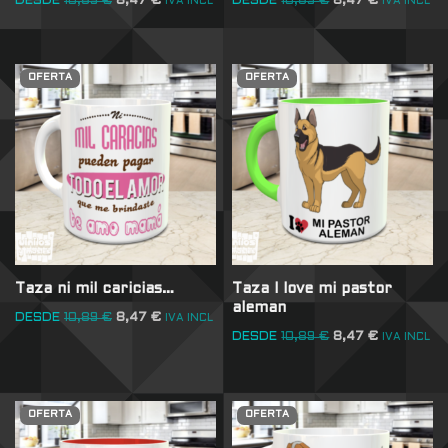
DESDE
10,89
€
8,47
€
DESDE
10,89
€
8,47
€
IVA INCL
IVA INCL
OFERTA
OFERTA
Taza ni mil caricias…
Taza I love mi pastor
aleman
DESDE
10,89
€
8,47
€
IVA INCL
DESDE
10,89
€
8,47
€
IVA INCL
OFERTA
OFERTA