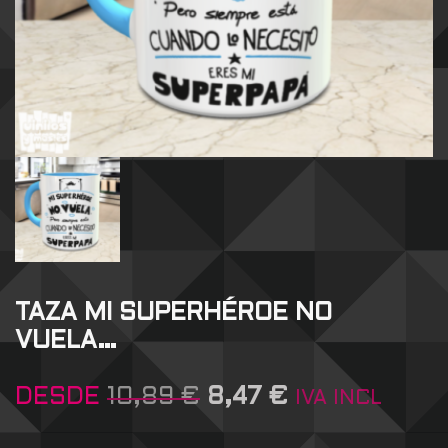
TAZA MI SUPERHÉROE NO
VUELA…
DESDE
10,89
€
8,47
€
IVA INCL