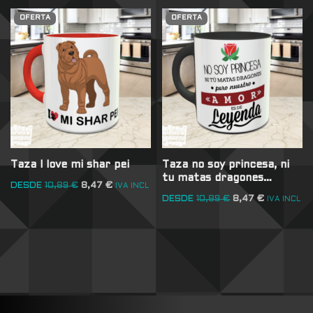
OFERTA
OFERTA
Taza I love mi shar pei
Taza no soy princesa, ni
tu matas dragones…
DESDE
10,89
€
8,47
€
IVA INCL
DESDE
10,89
€
8,47
€
IVA INCL