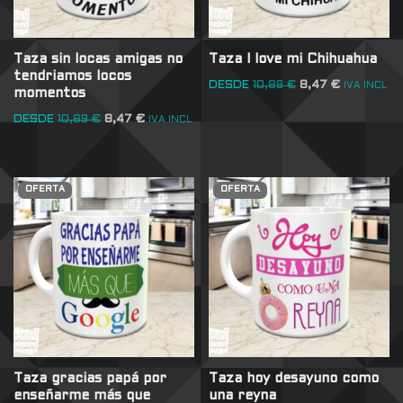
Taza sin locas amigas no
Taza I love mi Chihuahua
tendriamos locos
DESDE
10,89
€
8,47
€
IVA INCL
momentos
DESDE
10,89
€
8,47
€
IVA INCL
OFERTA
OFERTA
Taza gracias papá por
Taza hoy desayuno como
enseñarme más que
una reyna