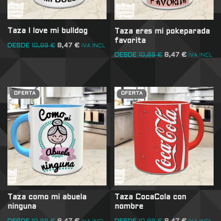
Taza I love mi bulldog
Taza eres mi pokeparada
favorita
DESDE
10,89
€
8,47
€
IVA INCL
DESDE
10,89
€
8,47
€
IVA INCL
OFERTA
OFERTA
Taza como mi abuela
Taza CocaCola con
ninguna
nombre