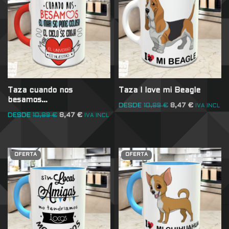
Taza cuando nos
Taza I love mi Beagle
besamos…
DESDE
10,89
€
8,47
€
IVA INCL
DESDE
10,89
€
8,47
€
IVA INCL
OFERTA
OFERTA