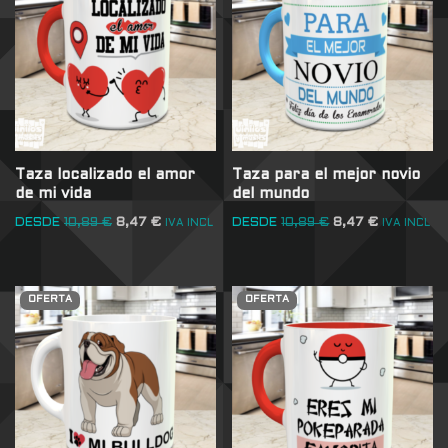
Taza localizado el amor
Taza para el mejor novio
de mi vida
del mundo
DESDE
10,89
€
8,47
€
DESDE
10,89
€
8,47
€
IVA INCL
IVA INCL
OFERTA
OFERTA