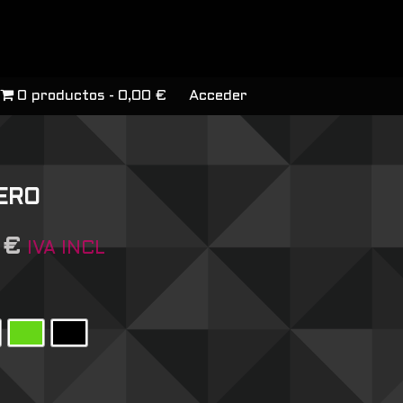
0 productos
0,00 €
Acceder
ERO
7
€
IVA INCL