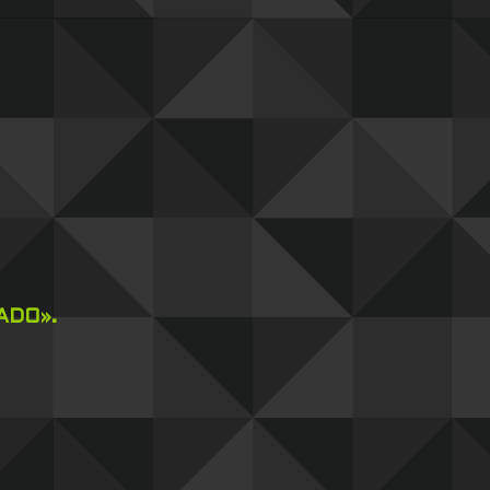
ADO».