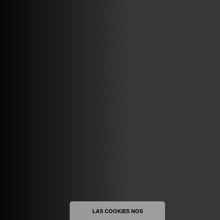
VINILOSYMAS.ES
MAYO 7TH, 10: 10PM
ABRIR FACEBOOK
VINILOSYMAS.ES
ESTÁ EN VINILOSYMAS.ES.
MAYO 6TH, 8: 58PM
ABRIR FACEBOOK
LAS COOKIES NOS