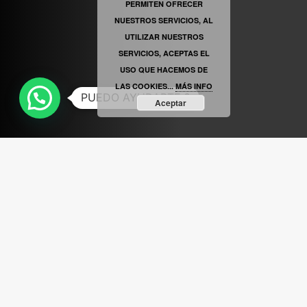
PERMITEN OFRECER
VINILOSYMAS.ES
ESTÁ EN VINILOSYMAS.ES.
MAYO 6TH, 8: 56PM
NUESTROS SERVICIOS, AL
UTILIZAR NUESTROS
SERVICIOS, ACEPTAS EL
USO QUE HACEMOS DE
LAS COOKIES...
MÁS INFO
PUEDO AYUDARTE ?
Aceptar
ABRIR FACEBOOK
VINILOSYMAS.ES
ESTÁ EN VINILOSYMAS.ES.
MAYO 6TH, 8: 54PM
ABRIR FACEBOOK