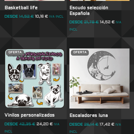
Basketball life
Escudo selección
Española
DESDE
14,52
€
10,16
€
IVA INCL
DESDE
21,78
€
14,52
€
IVA
INCL
OFERTA
OFERTA
Vinilos personalizados
Escaladores luna
DESDE
42,35
€
24,20
€
DESDE
26,14
€
17,42
€
IVA
IVA
INCL
INCL