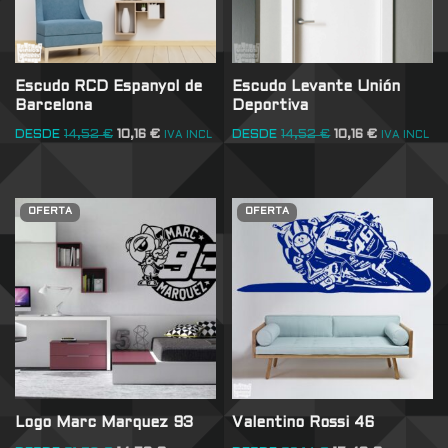
Escudo RCD Espanyol de
Escudo Levante Unión
Barcelona
Deportiva
DESDE
14,52
€
10,16
€
DESDE
14,52
€
10,16
€
IVA INCL
IVA INCL
OFERTA
OFERTA
Logo Marc Marquez 93
Valentino Rossi 46