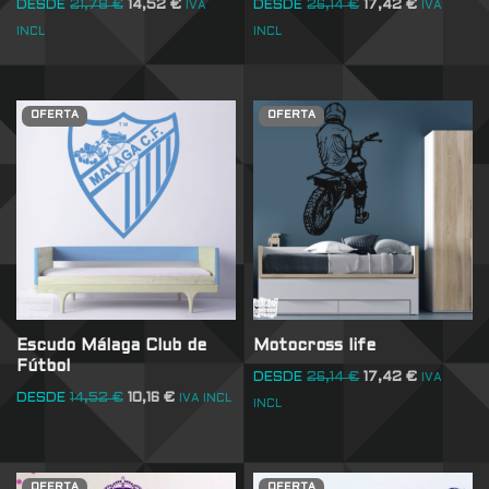
DESDE
21,78
€
14,52
€
DESDE
26,14
€
17,42
€
IVA
IVA
INCL
INCL
OFERTA
OFERTA
Escudo Málaga Club de
Motocross life
Fútbol
DESDE
26,14
€
17,42
€
IVA
DESDE
14,52
€
10,16
€
IVA INCL
INCL
OFERTA
OFERTA