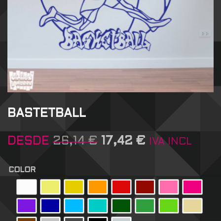
BASTETBALL
DESDE
26,14
€
17,42
€
IVA INCL
COLOR