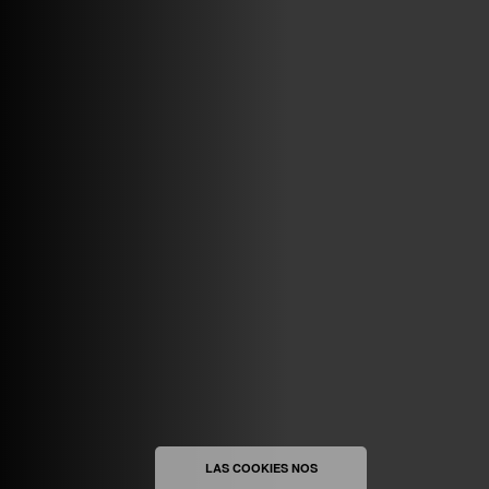
ABRIR FACEBOOK
VINILOSYMAS.ES
ESTÁ EN VINILOSYMAS.ES.
MAYO 6TH, 8: 54PM
ABRIR FACEBOOK
LAS COOKIES NOS