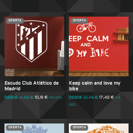
OFERTA
OFERTA
Escudo Club Atlético de
Keep calm and love my
Madrid
bike
DESDE
14,52
€
10,16
€
DESDE
21,78
€
17,42
€
IVA INCL
IVA
INCL
OFERTA
OFERTA