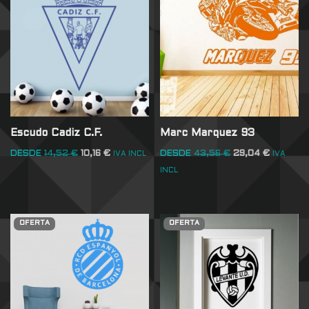
Escudo Cadiz C.F.
Marc Marquez 93
DESDE
14,52
€
10,16
€
DESDE
43,56
€
29,04
€
IVA INCL
IVA
INCL
OFERTA
OFERTA