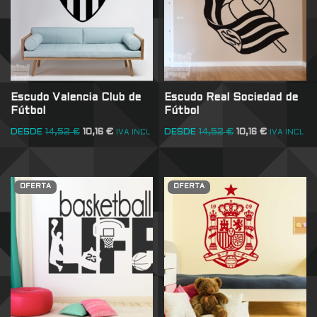
Escudo Valencia Club de
Escudo Real Sociedad de
Fútbol
Fútbol
DESDE
14,52
€
10,16
€
DESDE
14,52
€
10,16
€
IVA INCL
IVA INCL
OFERTA
OFERTA