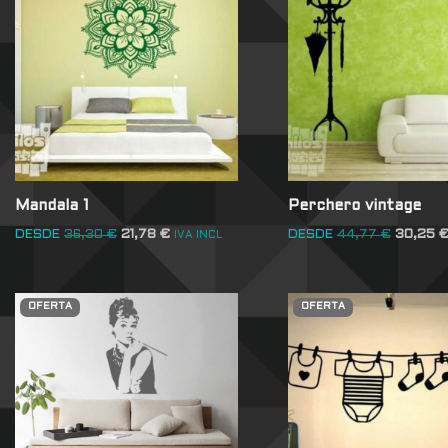
Mandala 1
Perchero vintage
DESDE
36,30
€
21,78
€
DESDE
44,77
€
30,25
IVA INCL
OFERTA
OFERTA