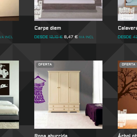
Carpe diem
Calaver
DESDE
12,10
€
8,47
€
DESDE
4
VA INCL
IVA INCL
OFERTA
OFERTA
Ropa aburrida
Árbol ot