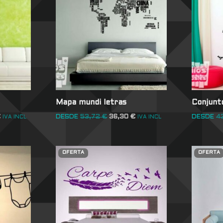
Mapa mundi letras
Conjunt
€
DESDE
53,72
€
36,30
€
DESDE
4
IVA INCL
IVA INCL
OFERTA
OFERTA