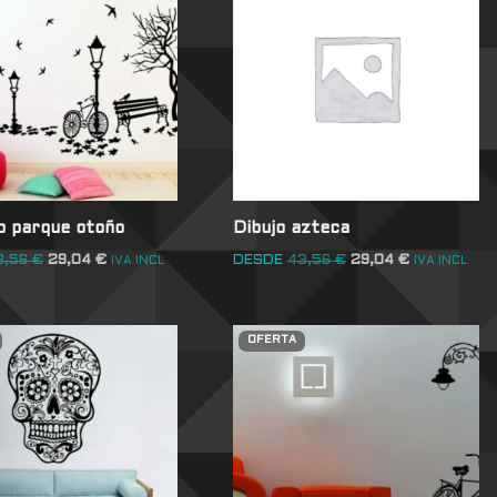
o parque otoño
Dibujo azteca
3,56
€
29,04
€
DESDE
43,56
€
29,04
€
IVA INCL
IVA INCL
OFERTA