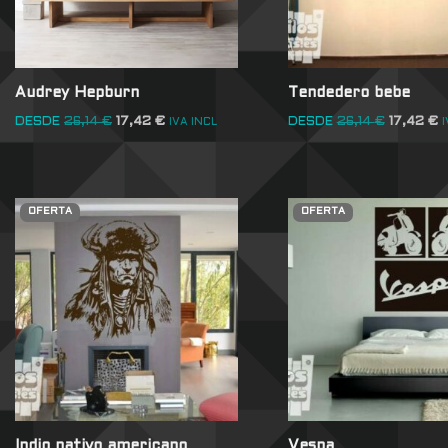
Audrey Hepburn
Tendedero bebe
DESDE
26,14
€
17,42
€
DESDE
26,14
€
17,42
€
IVA INCL
I
OFERTA
OFERTA
Indio nativo americano
Vespa