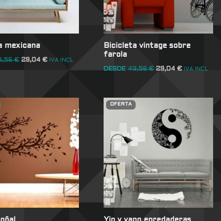
a mexicana
Bicicleta vintage sobre
farola
3,56
€
29,04
€
IVA INCL
DESDE
43,56
€
29,04
€
IVA INCL
OFERTA
oñal
Yin y yang enredaderas