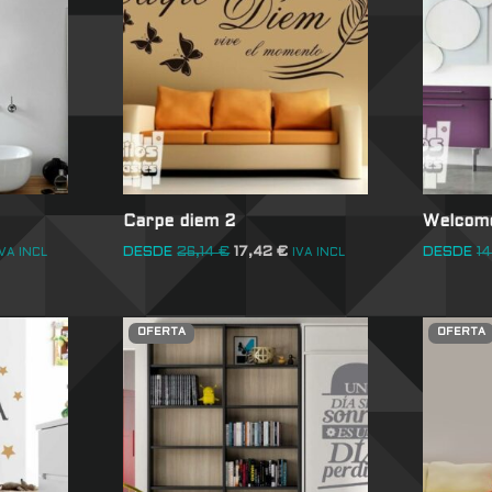
Carpe diem 2
Welcom
DESDE
26,14
€
17,42
€
DESDE
1
IVA INCL
IVA INCL
OFERTA
OFERTA