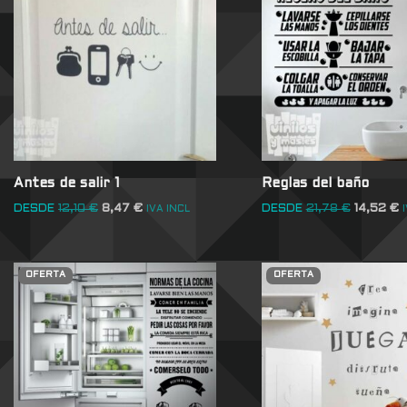
Antes de salir 1
Reglas del baño
DESDE
12,10
€
8,47
€
DESDE
21,78
€
14,52
€
IVA INCL
OFERTA
OFERTA