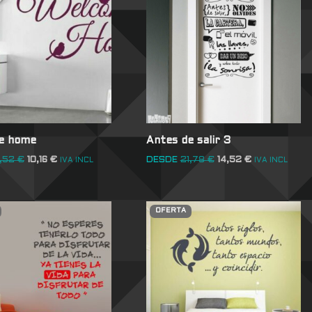
e home
Antes de salir 3
4,52
€
10,16
€
DESDE
21,78
€
14,52
€
IVA INCL
IVA INCL
OFERTA