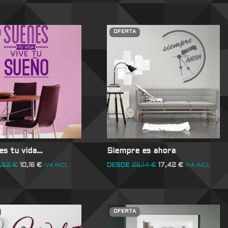
OFERTA
es tu vida…
Siempre es ahora
4,52
€
10,16
€
DESDE
26,14
€
17,42
€
IVA INCL
IVA INCL
OFERTA