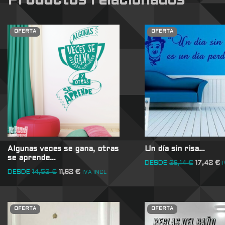
Productos relacionados
OFERTA
OFERTA
Algunas veces se gana, otras
Un día sin risa…
se aprende…
DESDE
26,14
€
17,42
€
I
DESDE
14,52
€
11,62
€
IVA INCL
OFERTA
OFERTA