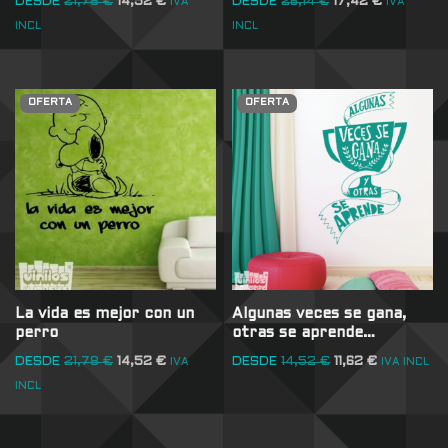
DESDE
21,78
€
14,52
€
DESDE
26,14
€
17,42
€
IVA
IVA
INCL
INCL
OFERTA
OFERTA
La vida es mejor con un
Algunas veces se gana,
perro
otras se aprende…
DESDE
21,78
€
14,52
€
DESDE
14,52
€
11,62
€
IVA
IVA INCL
INCL