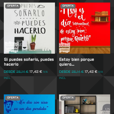
OFERTA
OFERTA
Si puedes soñarlo, puedes
Estoy bien porque
hacerlo
quiero…
DESDE
26,14
€
17,42
€
DESDE
26,14
€
17,42
€
IVA
IVA
INCL
INCL
OFERTA
OFERTA