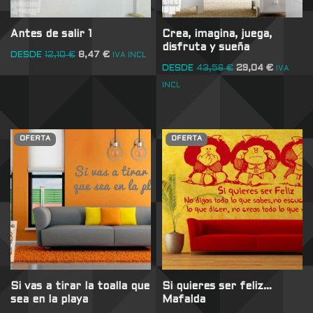
Antes de salir 1
Crea, imagina, juega,
disfruta y sueña
DESDE
12,10
€
8,47
€
IVA INCL
DESDE
43,56
€
29,04
€
IVA
INCL
OFERTA
OFERTA
Si vas a tirar la toalla que
Si quieres ser feliz…
sea en la playa
Mafalda