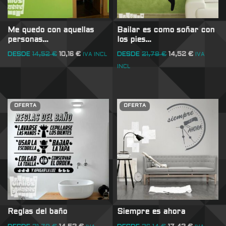
Me quedo con aquellas
Bailar es como soñar con
personas…
los pies…
DESDE
14,52
€
10,16
€
DESDE
21,78
€
14,52
€
IVA INCL
IVA
INCL
OFERTA
OFERTA
Reglas del baño
Siempre es ahora