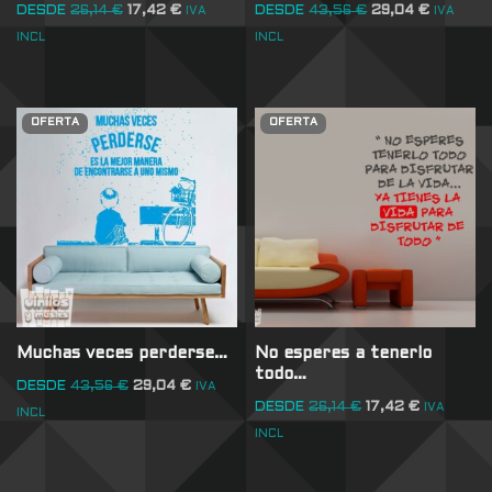
DESDE
26,14
€
17,42
€
DESDE
43,56
€
29,04
€
IVA
IVA
INCL
INCL
OFERTA
OFERTA
Muchas veces perderse…
No esperes a tenerlo
todo…
DESDE
43,56
€
29,04
€
IVA
DESDE
26,14
€
17,42
€
IVA
INCL
INCL