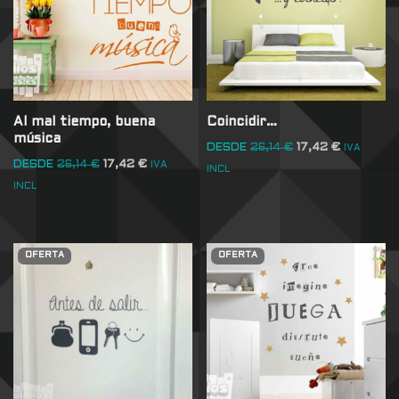
Al mal tiempo, buena
Coincidir…
música
DESDE
26,14
€
17,42
€
IVA
DESDE
26,14
€
17,42
€
IVA
INCL
INCL
OFERTA
OFERTA