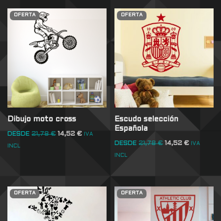
OFERTA
OFERTA
Dibujo moto cross
Escudo selección
Española
DESDE
21,78
€
14,52
€
IVA
DESDE
21,78
€
14,52
€
IVA
INCL
INCL
OFERTA
OFERTA