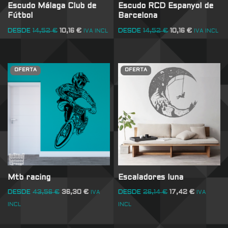
Escudo Málaga Club de
Escudo RCD Espanyol de
Fútbol
Barcelona
DESDE
14,52
€
10,16
€
DESDE
14,52
€
10,16
€
IVA INCL
IVA INCL
OFERTA
OFERTA
Mtb racing
Escaladores luna
DESDE
43,56
€
36,30
€
DESDE
26,14
€
17,42
€
IVA
IVA
INCL
INCL