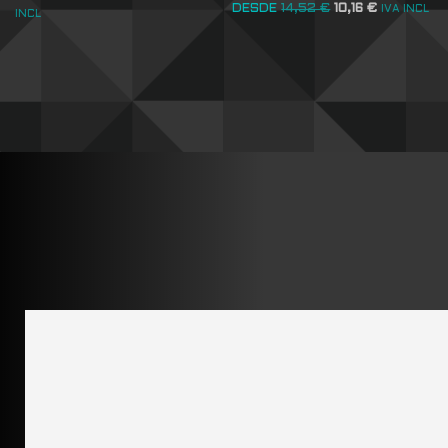
DESDE
14,52
€
10,16
€
IVA INCL
INCL