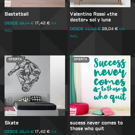
Bastetball
Valentino Rossi «the
doctor» sol y luna
DESDE
26,14
€
17,42
€
IVA
DESDE
43,56
€
29,04
€
IVA
INCL
INCL
OFERTA
OFERTA
Skate
sucess never comes to
those who quit
DESDE
26,14
€
17,42
€
IVA