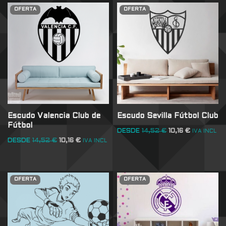
OFERTA
OFERTA
Escudo Valencia Club de
Escudo Sevilla Fútbol Club
Fútbol
DESDE
14,52
€
10,16
€
IVA INCL
DESDE
14,52
€
10,16
€
IVA INCL
OFERTA
OFERTA