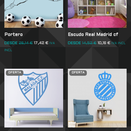
Portero
Escudo Real Madrid cf
DESDE
26,14
€
17,42
€
DESDE
14,52
€
10,16
€
IVA
IVA INCL
INCL
OFERTA
OFERTA