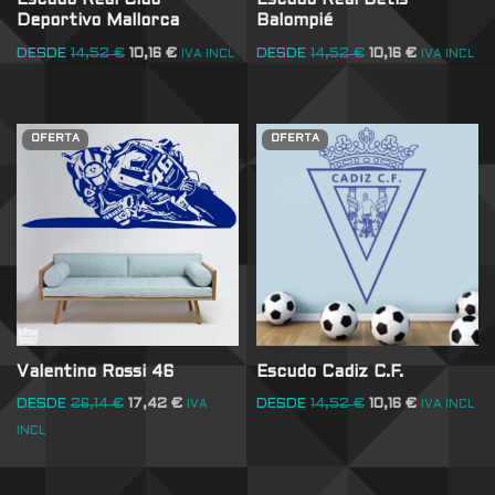
Escudo Real Club
Escudo Real Betis
Deportivo Mallorca
Balompié
DESDE
14,52
€
10,16
€
DESDE
14,52
€
10,16
€
IVA INCL
IVA INCL
OFERTA
OFERTA
Valentino Rossi 46
Escudo Cadiz C.F.
DESDE
26,14
€
17,42
€
DESDE
14,52
€
10,16
€
IVA
IVA INCL
INCL