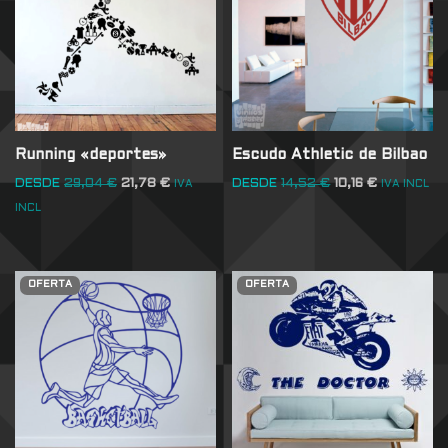
Running «deportes»
Escudo Athletic de Bilbao
DESDE
29,04
€
21,78
€
DESDE
14,52
€
10,16
€
IVA
IVA INCL
INCL
OFERTA
OFERTA