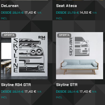
DeLorean
Seat Ateca
DESDE
26,14
€
17,42
€
DESDE
21,78
€
14,52
€
IVA
IVA
INCL
INCL
OFERTA
OFERTA
Skyline R34 GTR
Skyline GTR
DESDE
26,14
€
17,42
€
DESDE
26,14
€
17,42
€
IVA
IVA
INCL
INCL