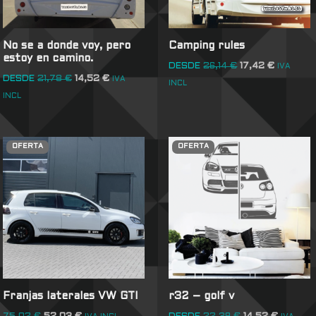
No se a donde voy, pero
Camping rules
estoy en camino.
DESDE
26,14
€
17,42
€
IVA
DESDE
21,78
€
14,52
€
IVA
INCL
INCL
OFERTA
OFERTA
Franjas laterales VW GTI
r32 – golf v