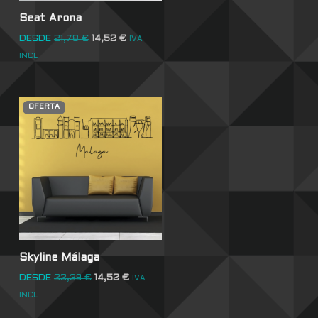
Seat Arona
DESDE
21,78
€
14,52
€
IVA
INCL
OFERTA
Skyline Málaga
DESDE
22,39
€
14,52
€
IVA
INCL