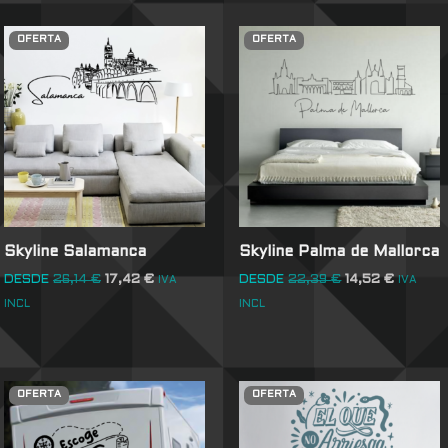
OFERTA
OFERTA
Skyline Salamanca
Skyline Palma de Mallorca
DESDE
26,14
€
17,42
€
DESDE
22,39
€
14,52
€
IVA
IVA
INCL
INCL
OFERTA
OFERTA