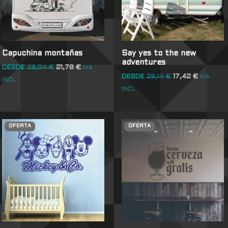
Capuchina montañas
Say yes to the new
adventures
DESDE
29,04
€
21,78
€
IVA
DESDE
26,14
€
17,42
€
IVA
INCL
INCL
OFERTA
OFERTA