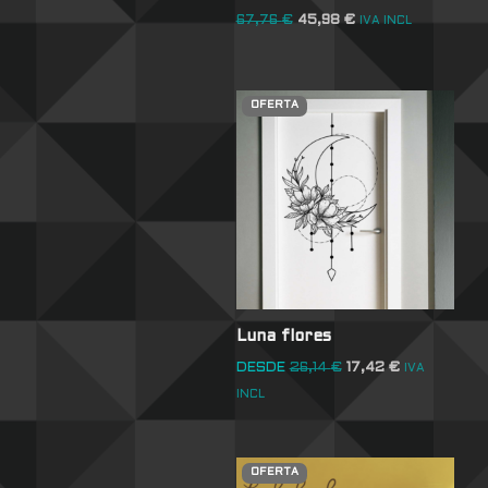
67,76
€
45,98
€
IVA INCL
OFERTA
Luna flores
DESDE
26,14
€
17,42
€
IVA
INCL
OFERTA