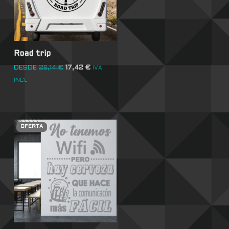
Road trip
DESDE
26,14
€
17,42
€
IVA
INCL
OFERTA