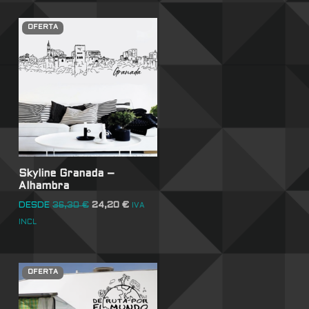
OFERTA
Skyline Granada –
Alhambra
DESDE
36,30
€
24,20
€
IVA
INCL
OFERTA