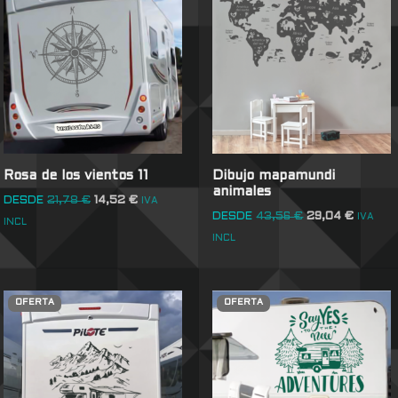
Rosa de los vientos 11
Dibujo mapamundi
animales
DESDE
21,78
€
14,52
€
IVA
DESDE
43,56
€
29,04
€
IVA
INCL
INCL
OFERTA
OFERTA