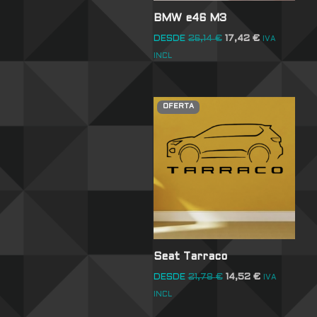
BMW e46 M3
DESDE
26,14
€
17,42
€
IVA
INCL
OFERTA
Seat Tarraco
DESDE
21,78
€
14,52
€
IVA
INCL