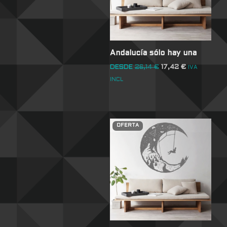
Andalucía sólo hay una
DESDE
26,14
€
17,42
€
IVA
INCL
OFERTA