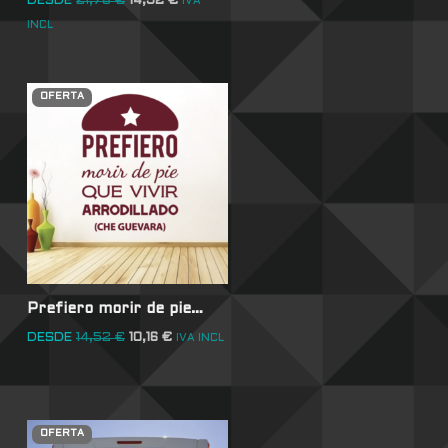
DESDE
21,78
€
14,52
€
IVA
INCL
OFERTA
Prefiero morir de pie…
DESDE
14,52
€
10,16
€
IVA INCL
OFERTA