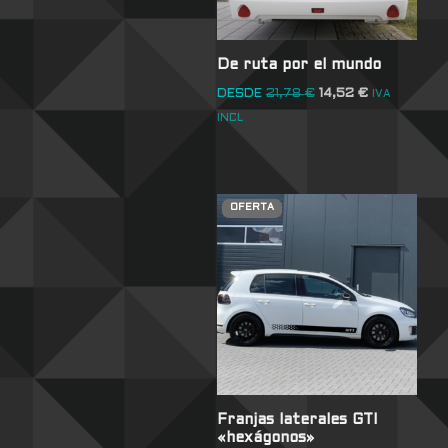
De ruta por el mundo
DESDE
21,78
€
14,52
€
IVA
INCL
OFERTA
Franjas laterales GTI
«hexágonos»