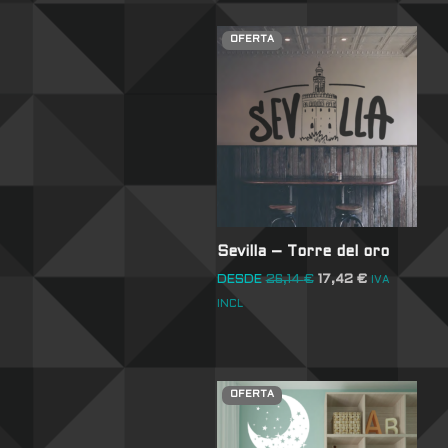
OFERTA
Sevilla – Torre del oro
DESDE
26,14
€
17,42
€
IVA
INCL
OFERTA