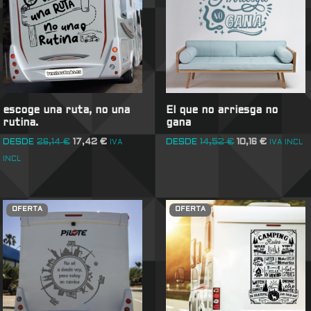
escoge una ruta, no una
El que no arriesga no
rutina.
gana
DESDE
26,14
€
17,42
€
DESDE
14,52
€
10,16
€
IVA
IVA INCL
INCL
OFERTA
OFERTA