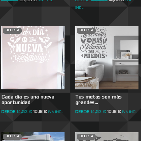
75,02
€
52,03
€
DESDE
22,39
€
14,52
€
IVA INCL
IVA
INCL
OFERTA
OFERTA
Cada día es una nueva
Tus metas son más
oportunidad
grandes…
DESDE
14,52
€
10,16
€
DESDE
14,52
€
10,16
€
IVA INCL
IVA INCL
OFERTA
OFERTA