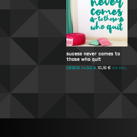
sucess never comes to
those who quit
DESDE
14,52
€
10,16
€
IVA INCL