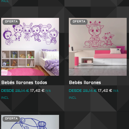
INCL
OFERTA
OFERTA
Bebés llorones todos
Bebés llorones
DESDE
26,14
€
17,42
€
DESDE
26,14
€
17,42
€
IVA
IVA
INCL
INCL
OFERTA