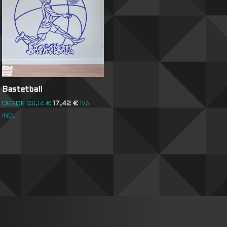
Bastetball
DESDE
26,14
€
17,42
€
IVA
INCL