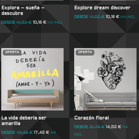
Explora – sueña –
Explore dream discover
descubre
DESDE
14,52
€
10,16
€
IVA INCL
DESDE
14,52
€
10,16
€
IVA INCL
OFERTA
OFERTA
La vida debería ser
Corazón floral
amarilla
DESDE
21,78
€
14,52
€
IVA
DESDE
40,66
€
17,42
€
IVA
INCL