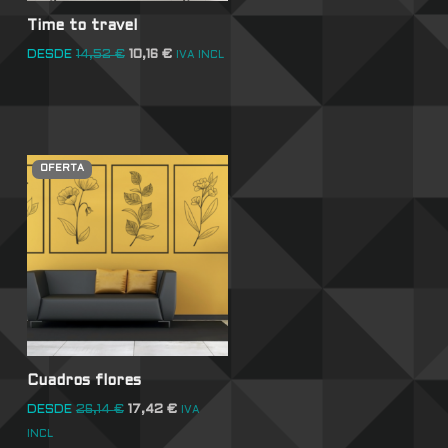
Time to travel
DESDE
14,52
€
10,16
€
IVA INCL
OFERTA
Cuadros flores
DESDE
26,14
€
17,42
€
IVA
INCL