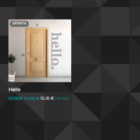
OFERTA
Hello
DESDE
14,52
€
10,16
€
IVA INCL