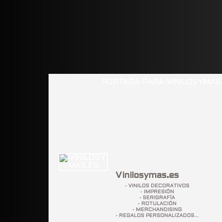
Vinilosymas.es
- VINILOS DECORATIVOS
- IMPRESIÓN
- SERIGRAFÍA
- ROTULACIÓN
- MERCHANDISING
- REGALOS PERSONALIZADOS...