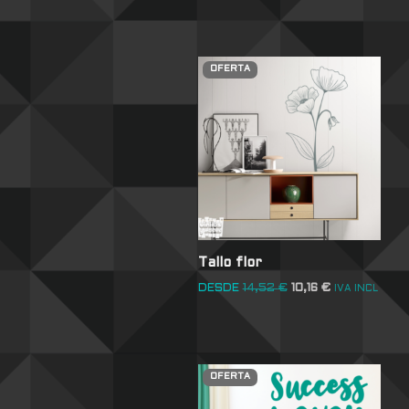
OFERTA
Tallo flor
DESDE
14,52
€
10,16
€
IVA INCL
OFERTA