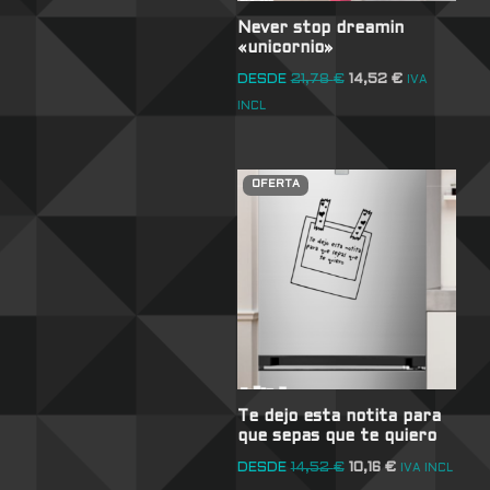
Never stop dreamin
«unicornio»
DESDE
21,78
€
14,52
€
IVA
INCL
OFERTA
Te dejo esta notita para
que sepas que te quiero
DESDE
14,52
€
10,16
€
IVA INCL