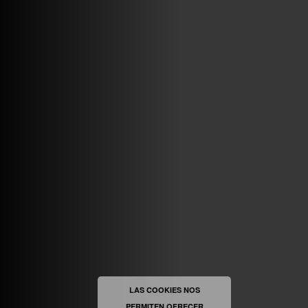
VINILOSYMAS.ES
MAYO 7TH, 10: 10PM
ABRIR FACEBOOK
VINILOSYMAS.ES
ESTÁ EN VINILOSYMAS.ES.
MAYO 6TH, 8: 58PM
ABRIR FACEBOOK
LAS COOKIES NOS
PERMITEN OFRECER
VINILOSYMAS.ES
ESTÁ EN VINILOSYMAS.ES.