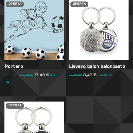
OFERTA
OFERTA
Portero
Llavero balon baloncesto
DESDE
26,14
€
17,42
€
2,90
€
2,42
€
IVA
IVA INCL
INCL
OFERTA