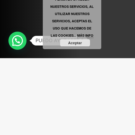
MAYO 6TH, 8: 56PM
NUESTROS SERVICIOS, AL
UTILIZAR NUESTROS
SERVICIOS, ACEPTAS EL
USO QUE HACEMOS DE
LAS COOKIES...
MÁS INFO
PUEDO AYUDARTE ?
Aceptar
ABRIR FACEBOOK
VINILOSYMAS.ES
ESTÁ EN VINILOSYMAS.ES.
MAYO 6TH, 8: 54PM
ABRIR FACEBOOK