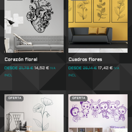
Corazón floral
Cuadros flores
DESDE
21,78
€
14,52
€
DESDE
26,14
€
17,42
€
IVA
IVA
INCL
INCL
OFERTA
OFERTA