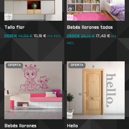
Tallo flor
Bebés llorones todos
DESDE
14,52
€
10,16
€
DESDE
26,14
€
17,42
€
IVA INCL
IVA
INCL
OFERTA
OFERTA
Bebés llorones
Hello