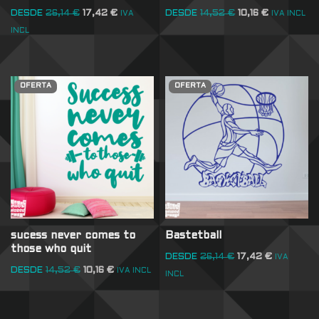
DESDE
26,14
€
17,42
€
DESDE
14,52
€
10,16
€
IVA
IVA INCL
INCL
OFERTA
OFERTA
sucess never comes to
Bastetball
those who quit
DESDE
26,14
€
17,42
€
IVA
DESDE
14,52
€
10,16
€
IVA INCL
INCL