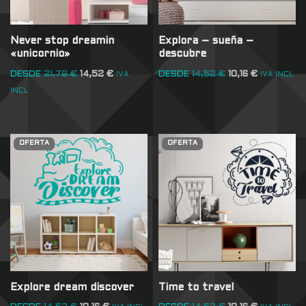
Never stop dreamin
Explora – sueña –
«unicornio»
descubre
DESDE
21,78
€
14,52
€
DESDE
14,52
€
10,16
€
IVA
IVA INCL
INCL
OFERTA
OFERTA
Explore dream discover
Time to travel