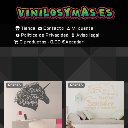
SALTAR
AL
Tienda
Contacto
Mi cuenta
CONTENIDO
Política de Privacidad
Aviso legal
0 productos
0,00 €
Acceder
OFERTA
OFERTA