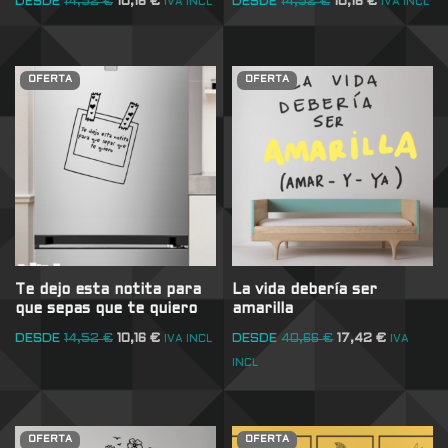
DESDE
14,52
€
10,16
€
DESDE
14,52
€
10,16
€
IVA INCL
IVA INCL
OFERTA
OFERTA
Te dejo esta notita para
La vida debería ser
que sepas que te quiero
amarilla
DESDE
14,52
€
10,16
€
DESDE
40,66
€
17,42
€
IVA INCL
IVA
INCL
OFERTA
OFERTA