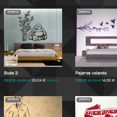
OFERTA
OFERTA
Buda 3
Pajaros volando
DESDE
43,56
€
29,04
€
DESDE
21,78
€
14,52
€
IVA INCL
OFERTA
OFERTA