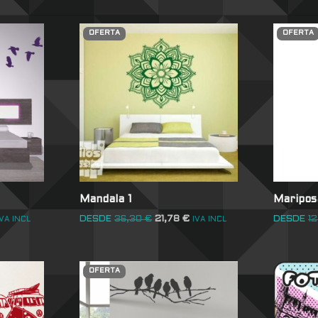
OFERTA
OFERTA
Mandala 1
Mariposa
DESDE
36,30
€
21,78
€
DESDE
12
IVA INCL
IVA INCL
OFERTA