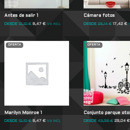
Antes de salir 1
Cámara fotos
DESDE
12,10
€
8,47
€
DESDE
26,14
€
17,42
€
IVA INCL
I
OFERTA
OFERTA
Marilyn Monroe 1
Conjunto parque oto
DESDE
12,10
€
8,47
€
DESDE
43,56
€
29,04
€
IVA INCL