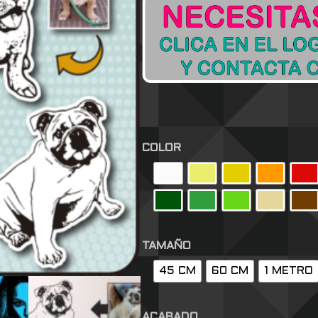
COLOR
TAMAÑO
45 CM
60 CM
1 METRO
ACABADO