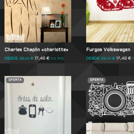
Charles Chaplin «charlotte»
Furgos Volkswagen
DESDE
26,14
€
17,42
€
DESDE
26,14
€
17,42
€
IVA INCL
I
OFERTA
OFERTA