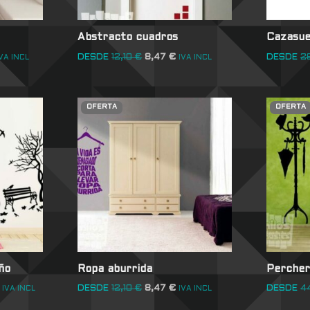
Abstracto cuadros
Cazasue
DESDE
12,10
€
8,47
€
DESDE
2
VA INCL
IVA INCL
OFERTA
OFERTA
ño
Ropa aburrida
Percher
DESDE
12,10
€
8,47
€
DESDE
4
IVA INCL
IVA INCL