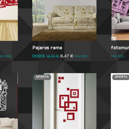
Pajaros rama
fotomur
DESDE
12,10
€
8,47
€
VA INCL
IVA INCL
IVA INCL
OFERTA
OFERTA