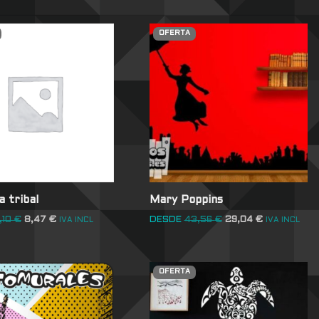
OFERTA
 tribal
Mary Poppins
,10
€
8,47
€
DESDE
43,56
€
29,04
€
IVA INCL
IVA INCL
OFERTA