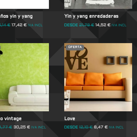
ños yin y yang
Yin y yang enredaderas
6,14
€
17,42
€
DESDE
21,78
€
14,52
€
IVA INCL
IVA INCL
OFERTA
o vintage
Love
4,77
€
30,25
€
DESDE
12,10
€
8,47
€
IVA INCL
IVA INCL