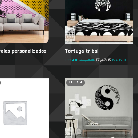
ales personalizados
Tortuga tribal
DESDE
26,14
€
17,42
€
IVA INCL
OFERTA