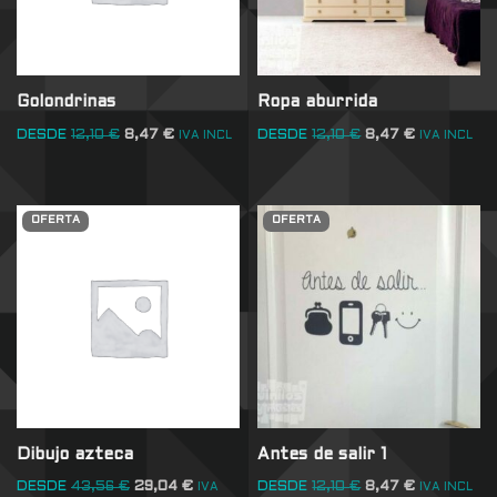
Golondrinas
Ropa aburrida
DESDE
12,10
€
8,47
€
DESDE
12,10
€
8,47
€
IVA INCL
IVA INCL
OFERTA
OFERTA
Dibujo azteca
Antes de salir 1
DESDE
43,56
€
29,04
€
DESDE
12,10
€
8,47
€
IVA
IVA INCL