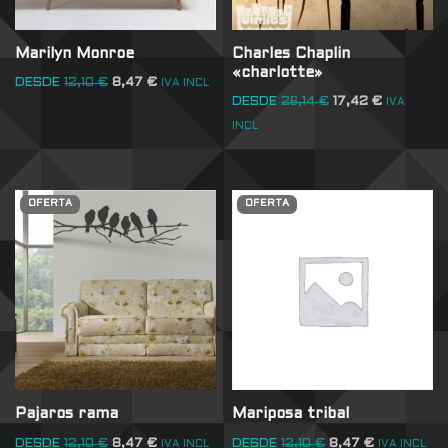
Marilyn Monroe
Charles Chaplin
«charlotte»
DESDE
12,10
€
8,47
€
IVA INCL
DESDE
26,14
€
17,42
€
IVA
INCL
OFERTA
OFERTA
Pajaros rama
Mariposa tribal
DESDE
12,10
€
8,47
€
DESDE
12,10
€
8,47
€
IVA INCL
IVA INCL