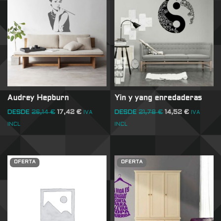
Audrey Hepburn
Yin y yang enredaderas
DESDE
26,14
€
17,42
€
DESDE
21,78
€
14,52
€
IVA
IVA
INCL
INCL
OFERTA
OFERTA