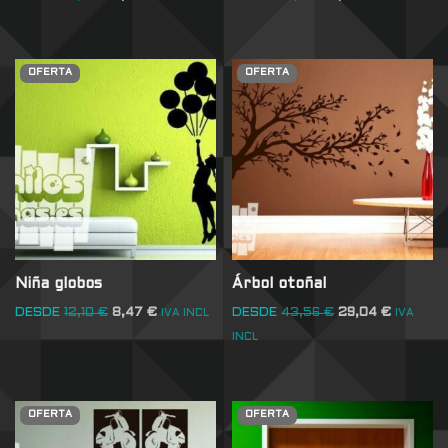
OFERTA
OFERTA
Niña globos
Árbol otoñal
DESDE
12,10
€
8,47
€
DESDE
43,56
€
29,04
€
IVA INCL
IVA
INCL
OFERTA
OFERTA