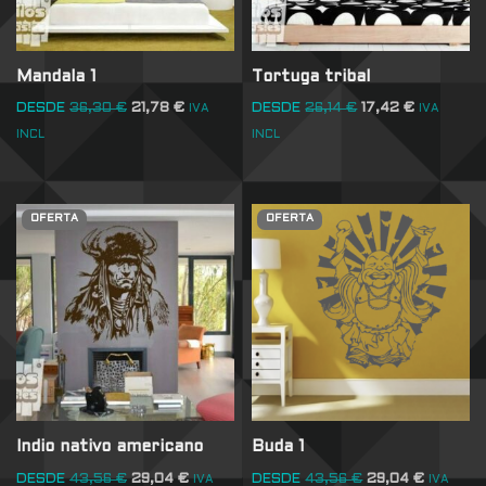
Mandala 1
Tortuga tribal
DESDE
36,30
€
21,78
€
DESDE
26,14
€
17,42
€
IVA
IVA
INCL
INCL
OFERTA
OFERTA
Indio nativo americano
Buda 1
DESDE
43,56
€
29,04
€
DESDE
43,56
€
29,04
€
IVA
IVA