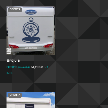
OFERTA
Brújula
DESDE
21,78
€
14,52
€
IVA
INCL
OFERTA