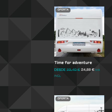
OFERTA
Time for adventure
DESDE
33,40
€
24,68
€
IVA
INCL
OFERTA