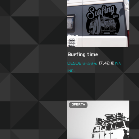
Surfing time
DESDE
31,36
€
17,42
€
IVA
INCL
OFERTA