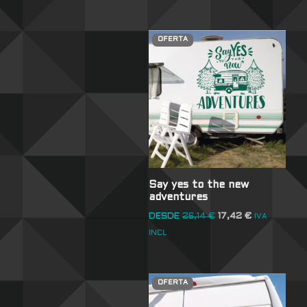
OFERTA
Say yes to the new
adventures
DESDE
26,14
€
17,42
€
IVA
INCL
OFERTA