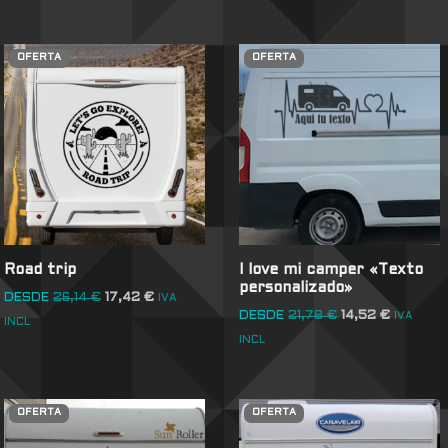
OFERTA
OFERTA
Road trip
I love mi camper «Texto
personalizado»
DESDE
26,14
€
17,42
€
IVA
DESDE
21,78
€
14,52
€
IVA
INCL
INCL
OFERTA
OFERTA