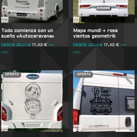
Todo comienza con un
Mapa mundi + rosa
sueño «Autocaravana»
vientos geometrik
DESDE
26,14
€
17,42
€
DESDE
26,14
€
17,42
€
IVA
IVA
INCL
INCL
OFERTA
OFERTA