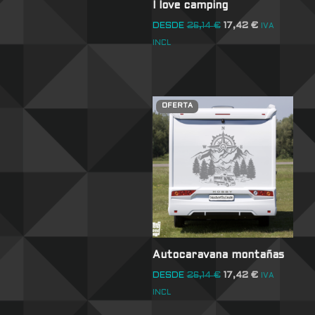
I love camping
DESDE
26,14
€
17,42
€
IVA
INCL
OFERTA
Autocaravana montañas
DESDE
26,14
€
17,42
€
IVA
INCL