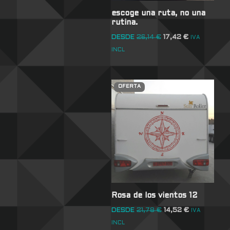
escoge una ruta, no una
rutina.
DESDE
26,14
€
17,42
€
IVA
INCL
OFERTA
Rosa de los vientos 12
DESDE
21,78
€
14,52
€
IVA
INCL