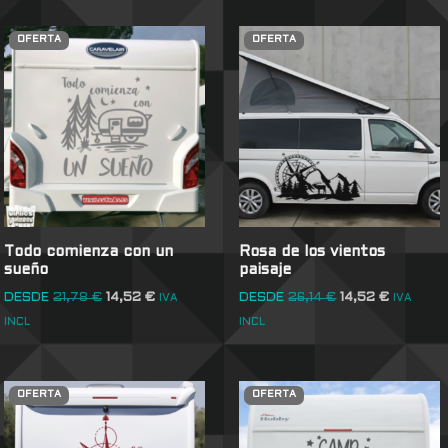
OFERTA
OFERTA
Todo comienza con un
Rosa de los vientos
sueño
paisaje
DESDE
21,78
€
14,52
€
DESDE
26,14
€
14,52
€
IVA
IVA
INCL
INCL
OFERTA
OFERTA