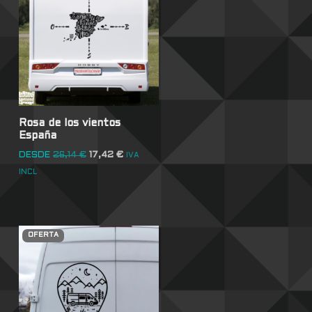
Rosa de los vientos
España
DESDE
26,14
€
17,42
€
IVA
INCL
OFERTA