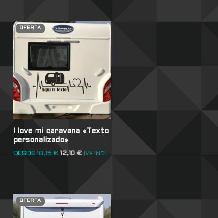
OFERTA
I love mi caravana «Texto
personalizado»
DESDE
18,15
€
12,10
€
IVA INCL
OFERTA