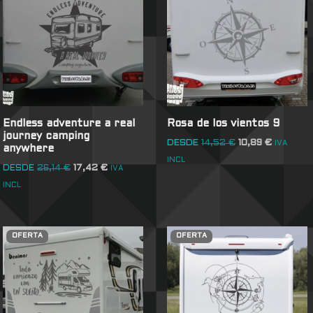
Endless adventure a real
Rosa de los vientos 9
journey camping
DESDE
14,52
€
10,89
€
IVA
anywhere
INCL
DESDE
26,14
€
17,42
€
IVA
INCL
OFERTA
OFERTA