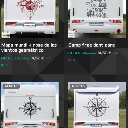
Mapa mundi + rosa de los
Camp free dont care
vientos geométrico
DESDE
21,78
€
14,52
€
IVA
DESDE
21,78
€
14,52
€
IVA
INCL
INCL
OFERTA
OFERTA