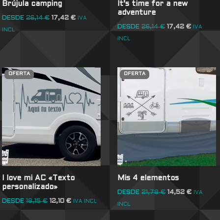
Brújula camping
It’s time for a new
adventure
DESDE
26,14
€
17,42
€
IVA
DESDE
26,14
€
17,42
€
IVA
INCL
INCL
OFERTA
OFERTA
I love mi AC «Texto
Mis 4 elementos
personalizado»
DESDE
21,78
€
14,52
€
IVA
DESDE
18,15
€
12,10
€
IVA INCL
INCL