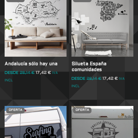
Andalucía sólo hay una
Silueta España
comunidades
DESDE
26,14
€
17,42
€
IVA
DESDE
26,14
€
17,42
€
IVA
INCL
INCL
OFERTA
OFERTA