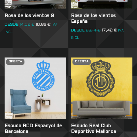
Rosa de los vientos 9
Rosa de los vientos
España
DESDE
14,52
€
10,89
€
IVA
DESDE
26,14
€
17,42
€
IVA
INCL
INCL
OFERTA
OFERTA
Escudo RCD Espanyol de
Escudo Real Club
Barcelona
Deportivo Mallorca