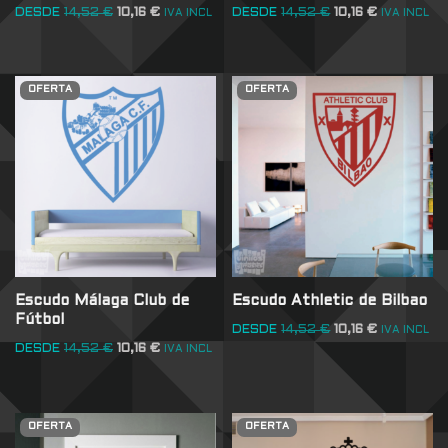
DESDE
14,52
€
10,16
€
DESDE
14,52
€
10,16
€
IVA INCL
IVA INCL
OFERTA
OFERTA
Escudo Málaga Club de
Escudo Athletic de Bilbao
Fútbol
DESDE
14,52
€
10,16
€
IVA INCL
DESDE
14,52
€
10,16
€
IVA INCL
OFERTA
OFERTA