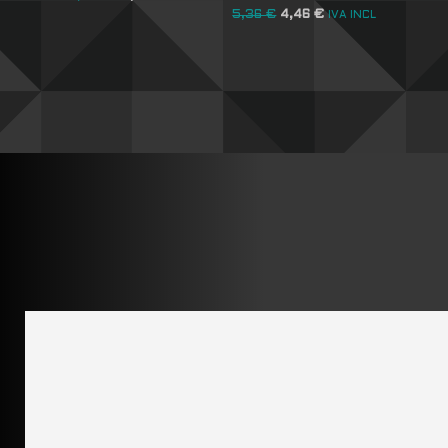
5,36
€
4,46
€
IVA INCL