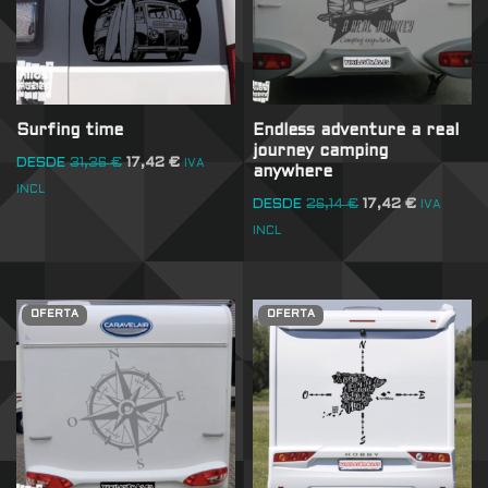
Surfing time
Endless adventure a real
journey camping
DESDE
31,36
€
17,42
€
IVA
anywhere
INCL
DESDE
26,14
€
17,42
€
IVA
INCL
OFERTA
OFERTA