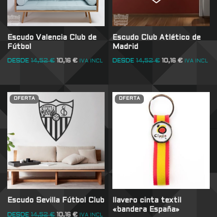
Escudo Valencia Club de
Escudo Club Atlético de
Fútbol
Madrid
DESDE
14,52
€
10,16
€
DESDE
14,52
€
10,16
€
IVA INCL
IVA INCL
OFERTA
OFERTA
Escudo Sevilla Fútbol Club
llavero cinta textil
«bandera España»
DESDE
14,52
€
10,16
€
IVA INCL