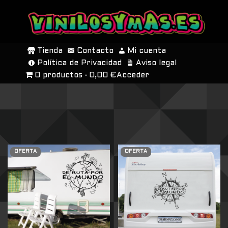
SALTAR
AL
Tienda
Contacto
Mi cuenta
CONTENIDO
Política de Privacidad
Aviso legal
0 productos
0,00 €
Acceder
OFERTA
OFERTA