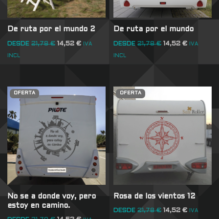
De ruta por el mundo 2
De ruta por el mundo
DESDE
21,78
€
14,52
€
DESDE
21,78
€
14,52
€
IVA
IVA
INCL
INCL
OFERTA
OFERTA
No se a donde voy, pero
Rosa de los vientos 12
estoy en camino.
DESDE
21,78
€
14,52
€
IVA