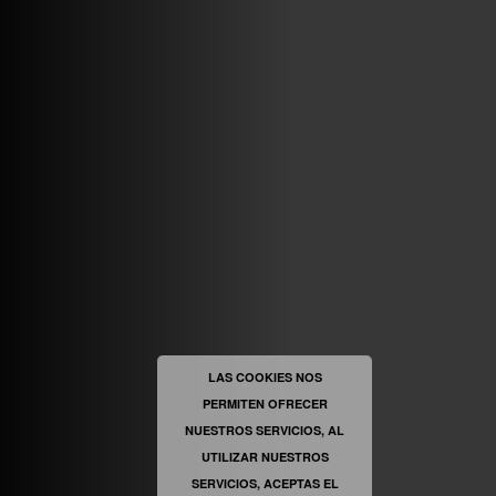
ABRIR FACEBOOK
VINILOSYMAS.ES
ESTÁ EN VINILOSYMAS.ES.
MAYO 6TH, 8: 54PM
ABRIR FACEBOOK
LAS COOKIES NOS
PERMITEN OFRECER
VINILOSYMAS.ES
ESTÁ EN VINILOSYMAS.ES.
NUESTROS SERVICIOS, AL
MAYO 6TH, 8: 52PM
UTILIZAR NUESTROS
SERVICIOS, ACEPTAS EL