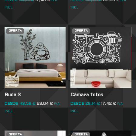
DESDE
26,14
€
17,42
€
DESDE
44,77
€
30,25
€
IVA
IVA
INCL
INCL
OFERTA
OFERTA
Buda 3
Cámara fotos
DESDE
43,56
€
29,04
€
DESDE
26,14
€
17,42
€
IVA
IVA
INCL
INCL
OFERTA
OFERTA