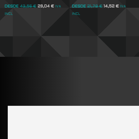
DESDE
43,56
€
29,04
€
DESDE
21,78
€
14,52
€
IVA
IVA
INCL
INCL