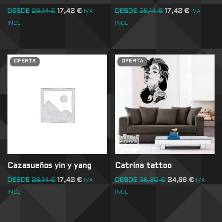
DESDE
26,14
€
17,42
€
DESDE
26,14
€
17,42
€
IVA
IVA
INCL
INCL
OFERTA
OFERTA
Cazasueños yin y yang
Catrina tattoo
DESDE
26,14
€
17,42
€
DESDE
36,30
€
24,68
€
IVA
IVA
INCL
INCL