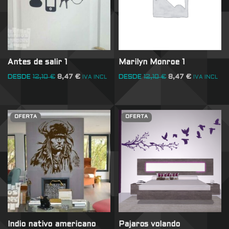
Antes de salir 1
Marilyn Monroe 1
DESDE
12,10
€
8,47
€
DESDE
12,10
€
8,47
€
IVA INCL
IVA INCL
OFERTA
OFERTA
Indio nativo americano
Pajaros volando