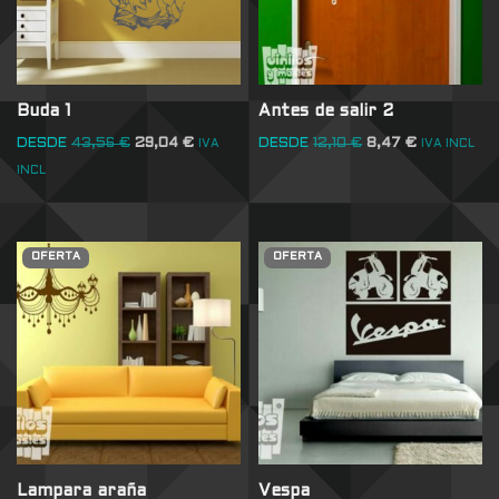
Buda 1
Antes de salir 2
DESDE
43,56
€
29,04
€
DESDE
12,10
€
8,47
€
IVA
IVA INCL
INCL
OFERTA
OFERTA
Lampara araña
Vespa