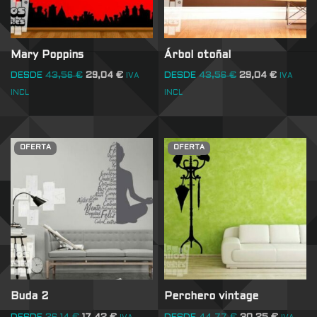
Mary Poppins
Árbol otoñal
DESDE
43,56
€
29,04
€
DESDE
43,56
€
29,04
€
IVA
IVA
INCL
INCL
OFERTA
OFERTA
Buda 2
Perchero vintage