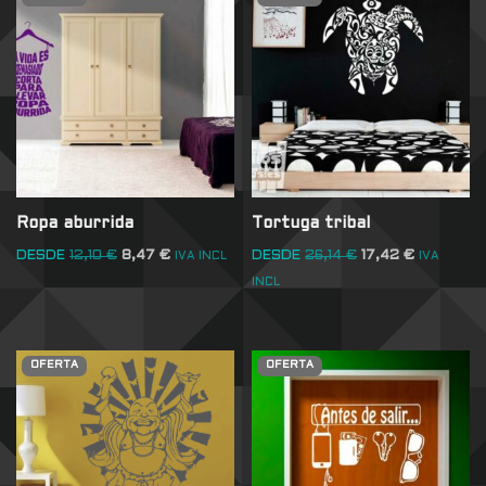
Ropa aburrida
Tortuga tribal
DESDE
12,10
€
8,47
€
DESDE
26,14
€
17,42
€
IVA INCL
IVA
INCL
OFERTA
OFERTA