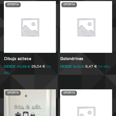
OFERTA
OFERTA
Dibujo azteca
Golondrinas
DESDE
43,56
€
29,04
€
DESDE
12,10
€
8,47
€
IVA
IVA INCL
INCL
OFERTA
OFERTA