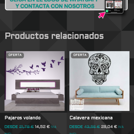
Productos relacionados
OFERTA
OFERTA
Pajaros volando
Calavera mexicana
DESDE
21,78
€
14,52
€
DESDE
43,56
€
29,04
€
IVA
IVA