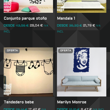
Conjunto parque otoño
Mandala 1
DESDE
43,56
€
29,04
€
DESDE
36,30
€
21,78
€
IVA
IVA
INCL
INCL
OFERTA
OFERTA
Tendedero bebe
Marilyn Monroe
DESDE
26,14
€
17,42
€
DESDE
12,10
€
8,47
€
IVA
IVA INCL