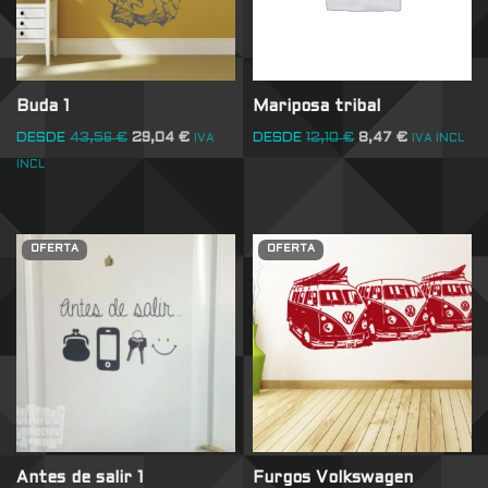
Buda 1
Mariposa tribal
DESDE
43,56
€
29,04
€
DESDE
12,10
€
8,47
€
IVA
IVA INCL
INCL
OFERTA
OFERTA
Antes de salir 1
Furgos Volkswagen