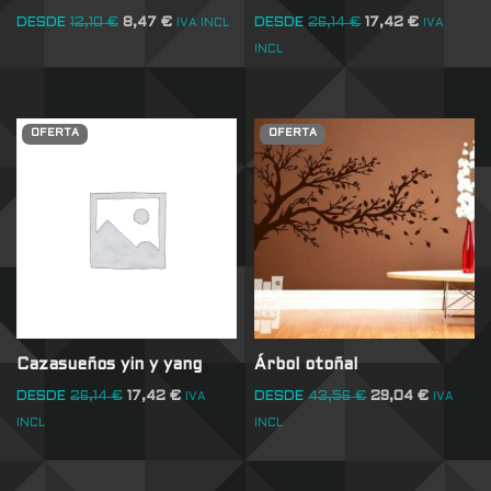
DESDE
12,10
€
8,47
€
DESDE
26,14
€
17,42
€
IVA INCL
IVA
INCL
OFERTA
OFERTA
Cazasueños yin y yang
Árbol otoñal
DESDE
26,14
€
17,42
€
DESDE
43,56
€
29,04
€
IVA
IVA
INCL
INCL