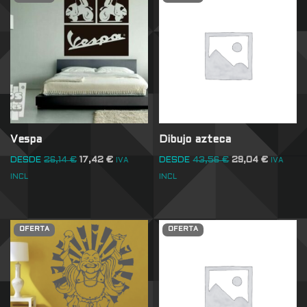
Vespa
Dibujo azteca
DESDE
26,14
€
17,42
€
DESDE
43,56
€
29,04
€
IVA
IVA
INCL
INCL
OFERTA
OFERTA