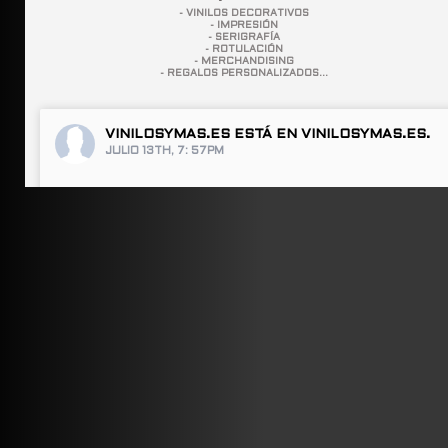
- VINILOS DECORATIVOS
- IMPRESIÓN
- SERIGRAFÍA
- ROTULACIÓN
- MERCHANDISING
- REGALOS PERSONALIZADOS...
VINILOSYMAS.ES
ESTÁ EN VINILOSYMAS.ES.
JULIO 13TH, 7: 57PM
ABRIR FACEBOOK
VINILOSYMAS.ES
ESTÁ EN VINILOSYMAS.ES.
JULIO 13TH, 7: 55PM