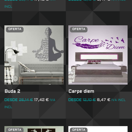
INCL
OFERTA
OFERTA
Buda 2
Carpe diem
DESDE
26,14
€
17,42
€
DESDE
12,10
€
8,47
€
IVA
IVA INCL
INCL
OFERTA
OFERTA