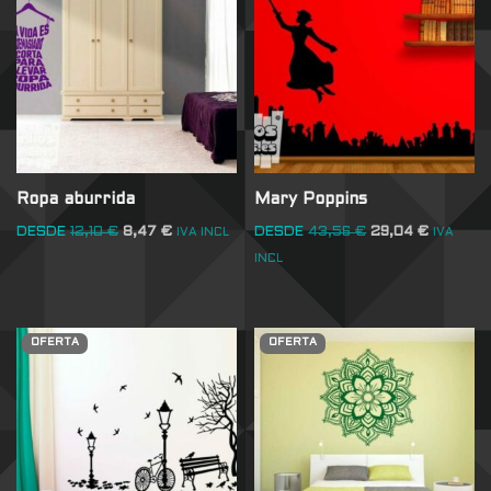
Ropa aburrida
Mary Poppins
DESDE
12,10
€
8,47
€
DESDE
43,56
€
29,04
€
IVA INCL
IVA
INCL
OFERTA
OFERTA