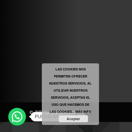
VINILOSYMAS.ES
ESTÁ EN VINILOSYMAS.ES.
MAYO 6TH, 8: 54PM
ABRIR FACEBOOK
LAS COOKIES NOS
PERMITEN OFRECER
VINILOSYMAS.ES
ESTÁ EN VINILOSYMAS.ES.
NUESTROS SERVICIOS, AL
MAYO 6TH, 8: 52PM
UTILIZAR NUESTROS
SERVICIOS, ACEPTAS EL
USO QUE HACEMOS DE
LAS COOKIES...
MÁS INFO
©
2025
|
VINILOSYMAS.ES
PUEDO AYUDARTE ?
Aceptar
NEVE
| FUNCIONA GRACIAS A
WORDPRESS
ABRIR FACEBOOK