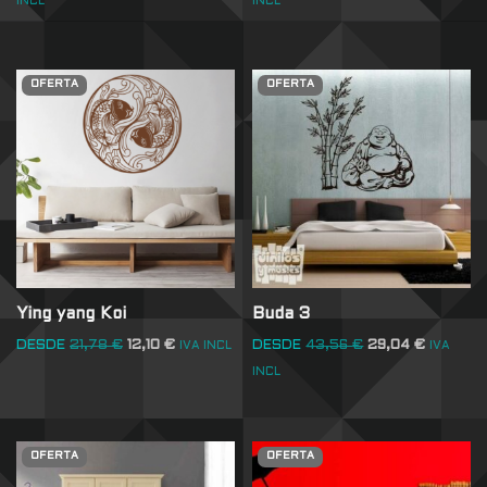
INCL
INCL
OFERTA
OFERTA
Ying yang Koi
Buda 3
DESDE
21,78
€
12,10
€
DESDE
43,56
€
29,04
€
IVA INCL
IVA
INCL
OFERTA
OFERTA