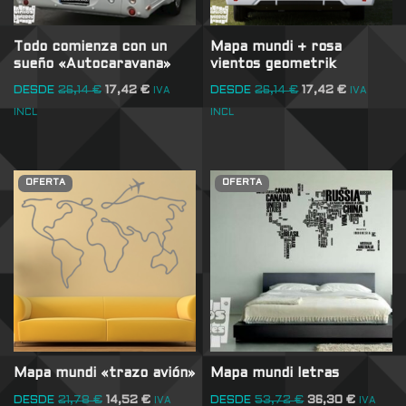
Todo comienza con un
Mapa mundi + rosa
sueño «Autocaravana»
vientos geometrik
DESDE
26,14
€
17,42
€
DESDE
26,14
€
17,42
€
IVA
IVA
INCL
INCL
OFERTA
OFERTA
Mapa mundi «trazo avión»
Mapa mundi letras
DESDE
21,78
€
14,52
€
DESDE
53,72
€
36,30
€
IVA
IVA