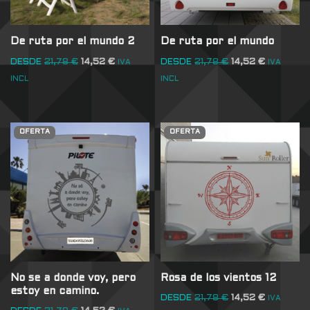
De ruta por el mundo 2
De ruta por el mundo
DESDE
21,78
€
14,52
€
DESDE
21,78
€
14,52
€
IVA
IVA
INCL
INCL
OFERTA
OFERTA
No se a donde voy, pero
Rosa de los vientos 12
estoy en camino.
DESDE
21,78
€
14,52
€
IVA