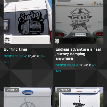
Surfing time
Endless adventure a real
journey camping
DESDE
31,36
€
17,42
€
IVA
anywhere
INCL
DESDE
26,14
€
17,42
€
IVA
INCL
OFERTA
OFERTA