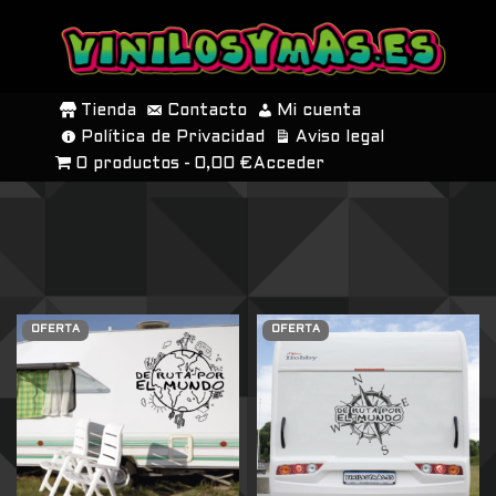
SALTAR
AL
Tienda
Contacto
Mi cuenta
CONTENIDO
Política de Privacidad
Aviso legal
0 productos
0,00 €
Acceder
OFERTA
OFERTA