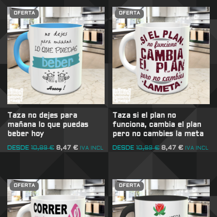
OFERTA
OFERTA
Taza no dejes para
Taza si el plan no
mañana lo que puedas
funciona, cambia el plan
beber hoy
pero no cambies la meta
DESDE
10,89
€
8,47
€
DESDE
10,89
€
8,47
€
IVA INCL
IVA INCL
OFERTA
OFERTA