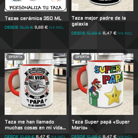
Taza mejor padre de la
Tazas cerámica 350 ML
galaxia
DESDE
12,10
€
9,68
€
IVA INCL
DESDE
10,89
€
8,47
€
IVA INCL
OFERTA
OFERTA
Taza me han llamado
Taza Super papá «Super
muchas cosas en mi vida…
Mario»
DESDE
10,89
€
8,47
€
DESDE
10,89
€
8,47
€
IVA INCL
IVA INCL