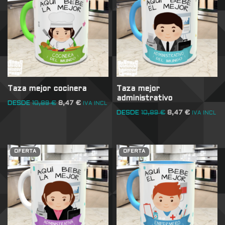
Taza mejor cocinera
Taza mejor
administrativo
DESDE
10,89
€
8,47
€
IVA INCL
DESDE
10,89
€
8,47
€
IVA INCL
OFERTA
OFERTA