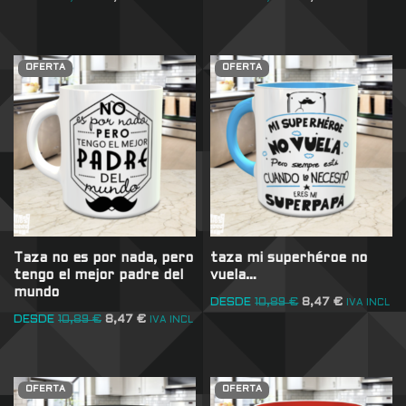
OFERTA
OFERTA
Taza no es por nada, pero
taza mi superhéroe no
tengo el mejor padre del
vuela…
mundo
DESDE
10,89
€
8,47
€
IVA INCL
DESDE
10,89
€
8,47
€
IVA INCL
OFERTA
OFERTA