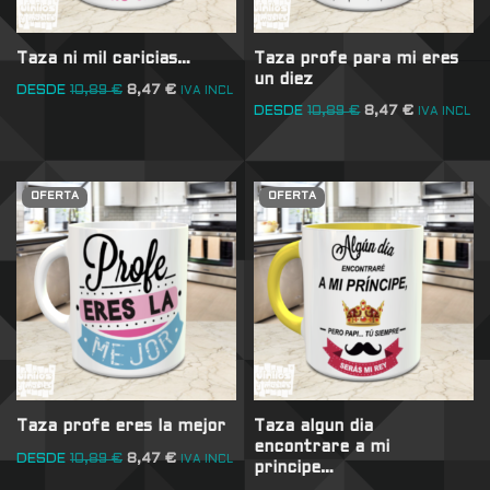
Taza ni mil caricias…
Taza profe para mi eres
un diez
DESDE
10,89
€
8,47
€
IVA INCL
DESDE
10,89
€
8,47
€
IVA INCL
OFERTA
OFERTA
Taza profe eres la mejor
Taza algun dia
encontrare a mi
DESDE
10,89
€
8,47
€
IVA INCL
principe…