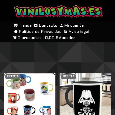
SALTAR
AL
Tienda
Contacto
Mi cuenta
CONTENIDO
Política de Privacidad
Aviso legal
0 productos
0,00 €
Acceder
OFERTA
OFERTA