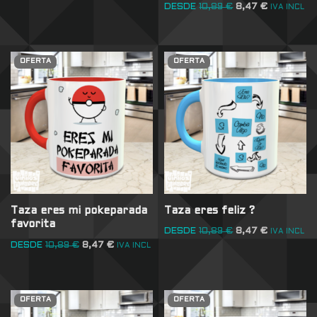
DESDE
10,89
€
8,47
€
IVA INCL
OFERTA
OFERTA
Taza eres feliz ?
Taza eres mi pokeparada
favorita
DESDE
10,89
€
8,47
€
IVA INCL
DESDE
10,89
€
8,47
€
IVA INCL
OFERTA
OFERTA