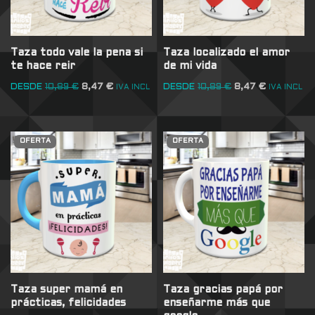
Taza todo vale la pena si
Taza localizado el amor
te hace reir
de mi vida
DESDE
10,89
€
8,47
€
DESDE
10,89
€
8,47
€
IVA INCL
IVA INCL
OFERTA
OFERTA
Taza super mamá en
Taza gracias papá por
prácticas, felicidades
enseñarme más que