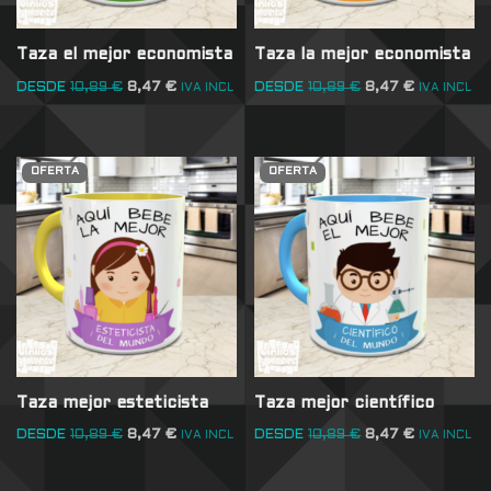
Taza el mejor economista
Taza la mejor economista
DESDE
10,89
€
8,47
€
DESDE
10,89
€
8,47
€
IVA INCL
IVA INCL
OFERTA
OFERTA
Taza mejor esteticista
Taza mejor científico
DESDE
10,89
€
8,47
€
DESDE
10,89
€
8,47
€
IVA INCL
IVA INCL