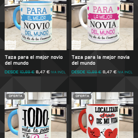
Taza para el mejor novio
Taza para la mejor novia
del mundo
del mundo
DESDE
10,89
€
8,47
€
DESDE
10,89
€
8,47
€
IVA INCL
IVA INCL
OFERTA
OFERTA