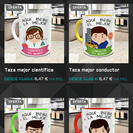
OFERTA
OFERTA
Taza mejor científica
Taza mejor conductor
DESDE
10,89
€
8,47
€
DESDE
10,89
€
8,47
€
IVA INCL
IVA INCL
OFERTA
OFERTA