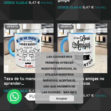
google
DESDE
10,89
€
8,47
€
IVA INCL
DESDE
10,89
€
8,47
€
IVA INCL
OFERTA
OFERTA
LAS COOKIES NOS
PERMITEN OFRECER
NUESTROS SERVICIOS, AL
UTILIZAR NUESTROS
Taza de tu mano voy a
Taza sin locas amigas no
SERVICIOS, ACEPTAS EL
aprender…
tendriamos locos
USO QUE HACEMOS DE
momentos
DESDE
10,89
€
8,47
€
IVA INCL
LAS COOKIES...
MÁS INFO
PUEDO AYUDARTE ?
DESDE
10,89
€
8,47
€
IVA INCL
Aceptar