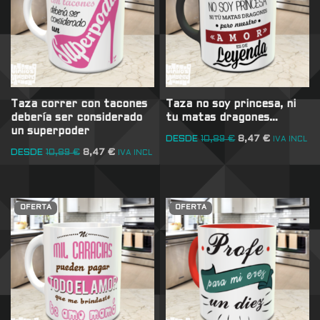
Taza correr con tacones
Taza no soy princesa, ni
debería ser considerado
tu matas dragones…
un superpoder
DESDE
10,89
€
8,47
€
IVA INCL
DESDE
10,89
€
8,47
€
IVA INCL
OFERTA
OFERTA