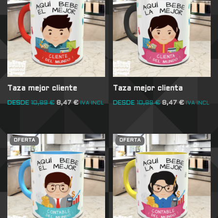
Taza mejor cliente
Taza mejor clienta
DESDE
10,89
€
8,47
€
DESDE
10,89
€
8,47
€
IVA INCL
IVA INCL
OFERTA
OFERTA