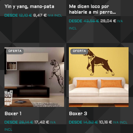
Yin y yang, mano-pata
Me dicen loco por
hablarle a mi perro…
DESDE
12,10
€
8,47
€
IVA INCL
DESDE
43,56
€
29,04
€
IVA
INCL
OFERTA
OFERTA
Boxer 1
Boxer 3
DESDE
26,14
€
17,42
€
DESDE
14,52
€
10,16
€
IVA
IVA INCL
INCL