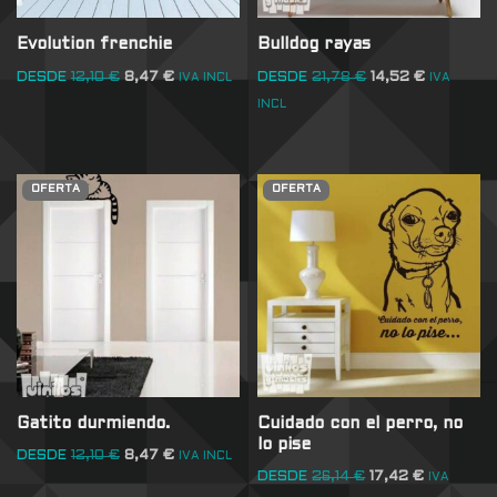
Evolution frenchie
Bulldog rayas
DESDE
12,10
€
8,47
€
DESDE
21,78
€
14,52
€
IVA INCL
IVA
INCL
OFERTA
OFERTA
Gatito durmiendo.
Cuidado con el perro, no
lo pise
DESDE
12,10
€
8,47
€
IVA INCL
DESDE
26,14
€
17,42
€
IVA