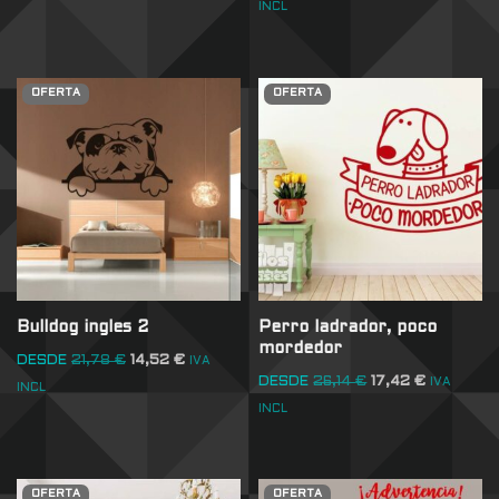
INCL
OFERTA
OFERTA
Bulldog ingles 2
Perro ladrador, poco
mordedor
DESDE
21,78
€
14,52
€
IVA
DESDE
26,14
€
17,42
€
IVA
INCL
INCL
OFERTA
OFERTA