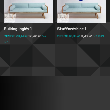
Bulldog inglés 1
Staffordshire 1
DESDE
26,14
€
17,42
€
DESDE
12,10
€
8,47
€
IVA
IVA INCL
INCL