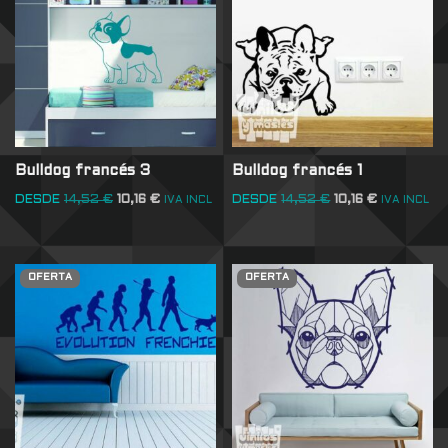
Bulldog francés 3
Bulldog francés 1
DESDE
14,52
€
10,16
€
DESDE
14,52
€
10,16
€
IVA INCL
IVA INCL
OFERTA
OFERTA