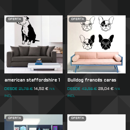
OFERTA
OFERTA
american staffordshire 1
Bulldog francés caras
DESDE
21,78
€
14,52
€
DESDE
43,56
€
29,04
€
IVA
IVA
INCL
INCL
OFERTA
OFERTA