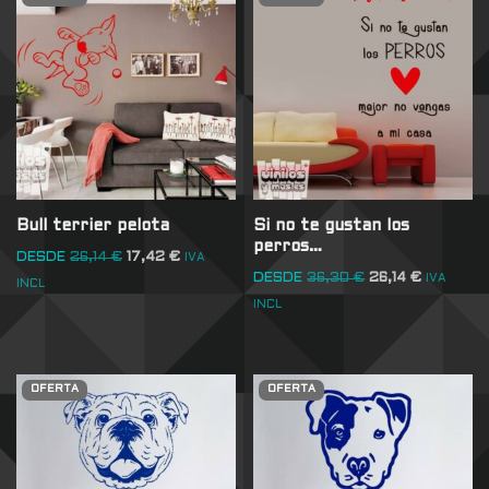
Bull terrier pelota
Si no te gustan los
perros…
DESDE
26,14
€
17,42
€
IVA
DESDE
36,30
€
26,14
€
IVA
INCL
INCL
OFERTA
OFERTA