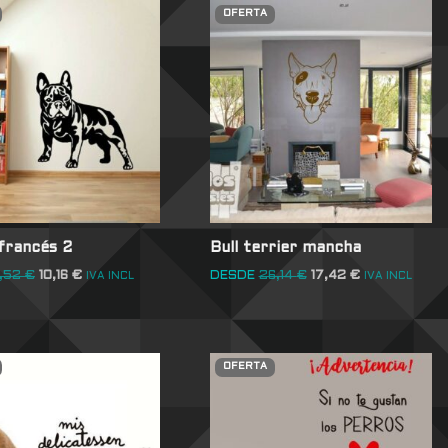
OFERTA
 francés 2
Bull terrier mancha
4,52
€
10,16
€
DESDE
26,14
€
17,42
€
IVA INCL
IVA INCL
OFERTA