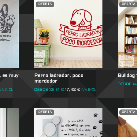
OFERTA
OFERTA
, es muy
Perro ladrador, poco
Bulldog
mordedor
DESDE
1
DESDE
26,14
€
17,42
€
VA INCL
IVA INCL
OFERTA
OFERTA