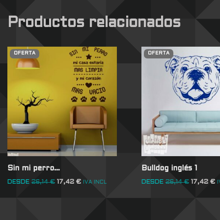
Productos relacionados
OFERTA
OFERTA
Sin mi perro…
Bulldog inglés 1
DESDE
26,14
€
17,42
€
DESDE
26,14
€
17,42
€
IVA INCL
I