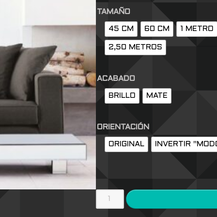
TAMAÑO
45 CM
60 CM
1 METRO
2,50 METROS
ACABADO
BRILLO
MATE
ORIENTACIÓN
ORIGINAL
INVERTIR "MOD