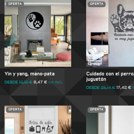
OFERTA
OFERTA
Yin y yang, mano-pata
Cuidado con el perro
juguetón
DESDE
12,10
€
8,47
€
IVA INCL
DESDE
26,14
€
17,42
€
I
OFERTA
OFERTA