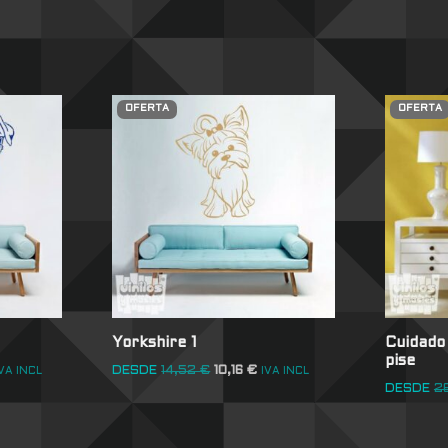
OFERTA
OFERTA
Yorkshire 1
Cuidado 
pise
DESDE
14,52
€
10,16
€
VA INCL
IVA INCL
DESDE
2