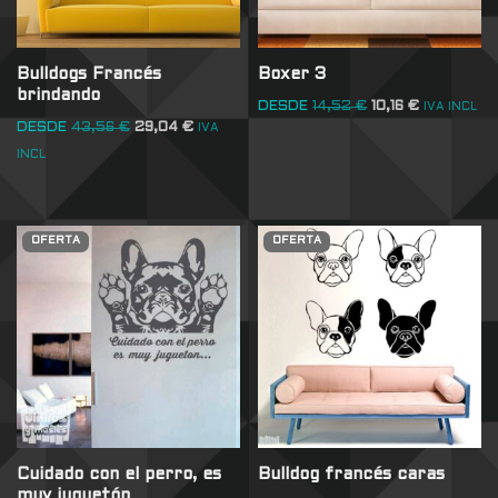
Bulldogs Francés
Boxer 3
brindando
DESDE
14,52
€
10,16
€
IVA INCL
DESDE
43,56
€
29,04
€
IVA
INCL
OFERTA
OFERTA
Cuidado con el perro, es
Bulldog francés caras
muy juguetón