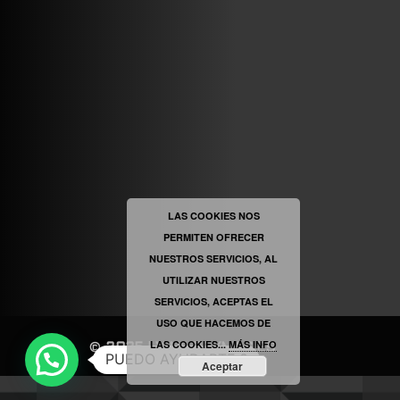
VINILOSYMAS.ES
ESTÁ EN VINILOSYMAS.ES.
MAYO 6TH, 8: 54PM
ABRIR FACEBOOK
LAS COOKIES NOS
PERMITEN OFRECER
VINILOSYMAS.ES
ESTÁ EN VINILOSYMAS.ES.
NUESTROS SERVICIOS, AL
MAYO 6TH, 8: 52PM
UTILIZAR NUESTROS
SERVICIOS, ACEPTAS EL
USO QUE HACEMOS DE
LAS COOKIES...
MÁS INFO
©
2025
|
VINILOSYMAS.ES
PUEDO AYUDARTE ?
Aceptar
NEVE
| FUNCIONA GRACIAS A
WORDPRESS
ABRIR FACEBOOK