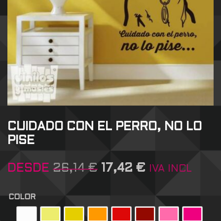
CUIDADO CON EL PERRO, NO LO
PISE
DESDE
26,14
€
17,42
€
IVA INCL
COLOR