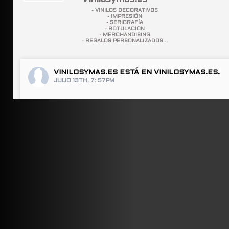
- VINILOS DECORATIVOS
- IMPRESIÓN
- SERIGRAFÍA
- ROTULACIÓN
- MERCHANDISING
- REGALOS PERSONALIZADOS...
VINILOSYMAS.ES
ESTÁ EN VINILOSYMAS.ES.
JULIO 13TH, 7: 57PM
ABRIR FACEBOOK
VINILOSYMAS.ES
ESTÁ EN VINILOSYMAS.ES.
JULIO 13TH, 7: 55PM