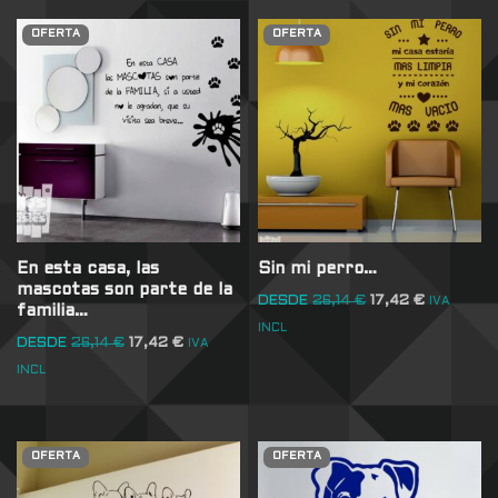
OFERTA
OFERTA
En esta casa, las
Sin mi perro…
mascotas son parte de la
DESDE
26,14
€
17,42
€
IVA
familia…
INCL
DESDE
26,14
€
17,42
€
IVA
INCL
OFERTA
OFERTA