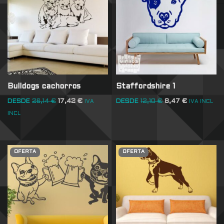
Bulldogs cachorros
Staffordshire 1
DESDE
26,14
€
17,42
€
DESDE
12,10
€
8,47
€
IVA
IVA INCL
INCL
OFERTA
OFERTA