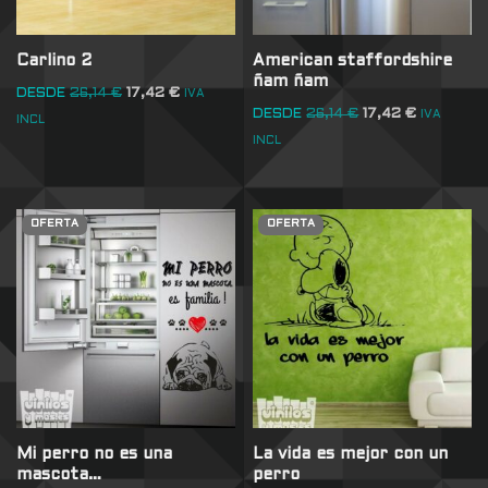
Carlino 2
American staffordshire
ñam ñam
DESDE
26,14
€
17,42
€
IVA
DESDE
26,14
€
17,42
€
IVA
INCL
INCL
OFERTA
OFERTA
Mi perro no es una
La vida es mejor con un
mascota…
perro