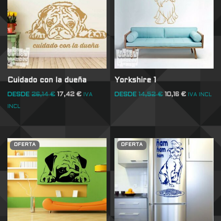
Cuidado con la dueña
Yorkshire 1
DESDE
26,14
€
17,42
€
DESDE
14,52
€
10,16
€
IVA
IVA INCL
INCL
OFERTA
OFERTA