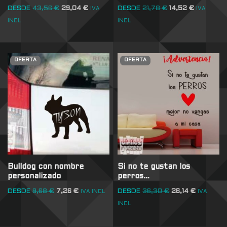
DESDE
43,56
€
29,04
€
DESDE
21,78
€
14,52
€
IVA
IVA
INCL
INCL
OFERTA
OFERTA
Bulldog con nombre
Si no te gustan los
personalizado
perros…
DESDE
9,68
€
7,26
€
DESDE
36,30
€
26,14
€
IVA INCL
IVA
INCL