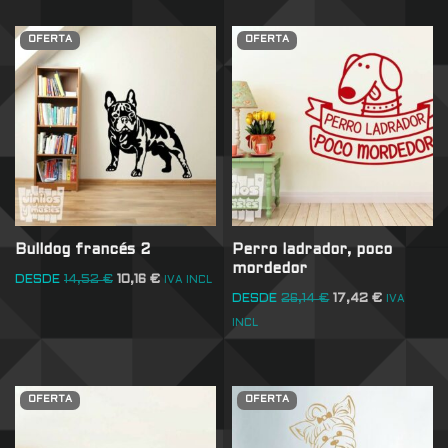
OFERTA
OFERTA
Bulldog francés 2
Perro ladrador, poco
mordedor
DESDE
14,52
€
10,16
€
IVA INCL
DESDE
26,14
€
17,42
€
IVA
INCL
OFERTA
OFERTA