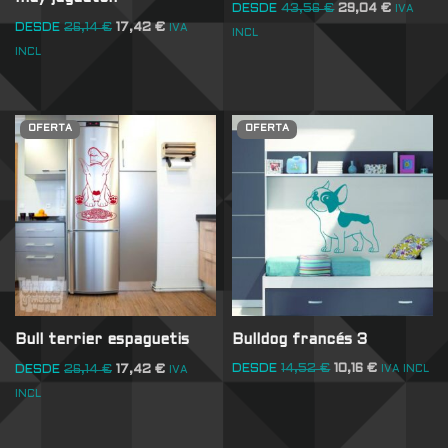
DESDE
43,56
€
29,04
€
IVA
DESDE
26,14
€
17,42
€
IVA
INCL
INCL
OFERTA
OFERTA
Bulldog francés 3
Bull terrier espaguetis
DESDE
14,52
€
10,16
€
DESDE
26,14
€
17,42
€
IVA INCL
IVA
INCL