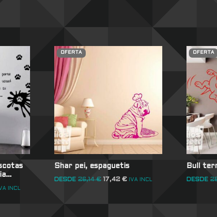
OFERTA
OFERTA
scotas
Shar pei, espaguetis
Bull ter
lia…
DESDE
26,14
€
17,42
€
DESDE
2
IVA INCL
VA INCL