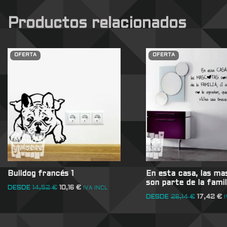
Productos relacionados
OFERTA
OFERTA
Bulldog francés 1
En esta casa, las ma
son parte de la fami
DESDE
14,52
€
10,16
€
IVA INCL
DESDE
26,14
€
17,42
€
I