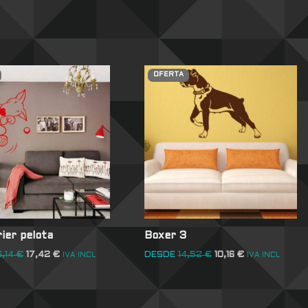
OFERTA
rier pelota
Boxer 3
6,14
€
17,42
€
DESDE
14,52
€
10,16
€
IVA INCL
IVA INCL