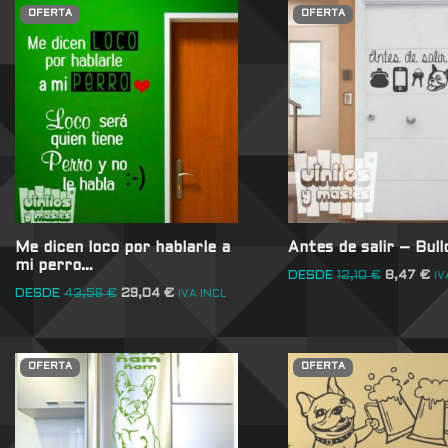
OFERTA
OFERTA
Me dicen loco por hablarle a
Antes de salir – Bull
mi perro…
DESDE
12,10
€
8,47
€
IV
DESDE
43,56
€
29,04
€
IVA INCL
OFERTA
OFERTA