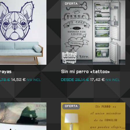
OFERTA
rayas
Sin mi perro «tattoo»
1,78
€
14,52
€
DESDE
26,14
€
17,42
€
IVA INCL
IVA INCL
OFERTA