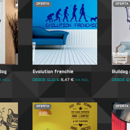
OFERTA
OFERTA
dog
Evolution frenchie
Bulldog 
DESDE
12,10
€
8,47
€
DESDE
2
A INCL
IVA INCL
OFERTA
OFERTA