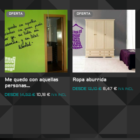
OFERTA
OFERTA
Me quedo con aquellas
Ropa aburrida
personas…
DESDE
12,10
€
8,47
€
IVA INCL
DESDE
14,52
€
10,16
€
IVA INCL