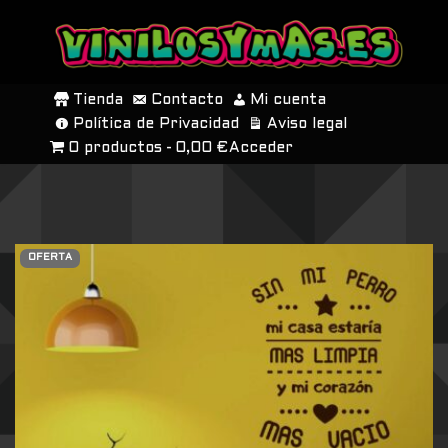
SALTAR
AL
Tienda
Contacto
Mi cuenta
CONTENIDO
Política de Privacidad
Aviso legal
0 productos
0,00 €
Acceder
OFERTA