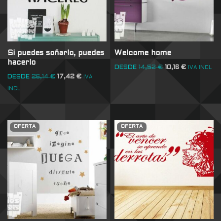
Si puedes soñarlo, puedes
Welcome home
hacerlo
DESDE
14,52
€
10,16
€
IVA INCL
DESDE
26,14
€
17,42
€
IVA
INCL
OFERTA
OFERTA