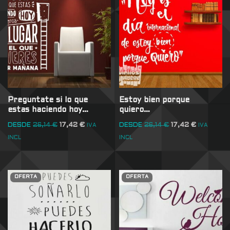
Preguntate si lo que
Estoy bien porque
estas haciendo hoy…
quiero…
DESDE
26,14
€
17,42
€
DESDE
26,14
€
17,42
€
IVA
IVA
INCL
INCL
OFERTA
OFERTA