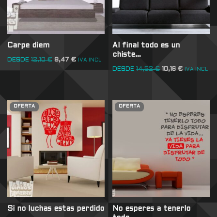
Carpe diem
Al final todo es un
chiste…
DESDE
12,10
€
8,47
€
IVA INCL
DESDE
14,52
€
10,16
€
IVA INCL
OFERTA
OFERTA
Si no luchas estas perdido
No esperes a tenerlo