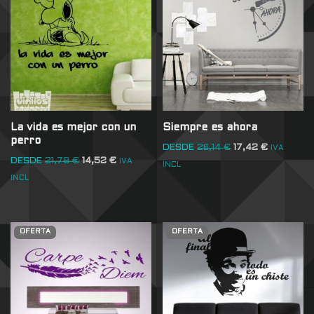
La vida es mejor con un
Siempre es ahora
perro
DESDE
26,14
€
17,42
€
IVA
DESDE
21,78
€
14,52
€
IVA
INCL
INCL
OFERTA
OFERTA