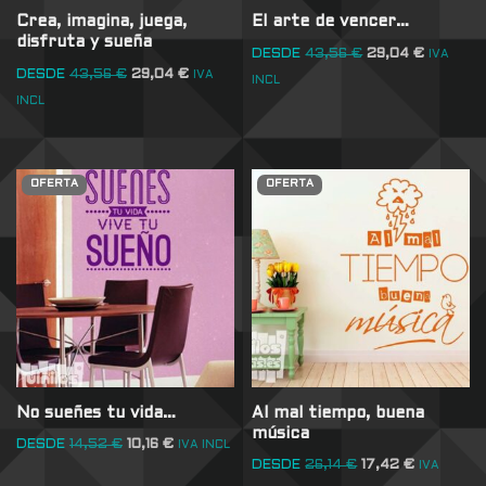
Crea, imagina, juega,
El arte de vencer…
disfruta y sueña
DESDE
43,56
€
29,04
€
IVA
DESDE
43,56
€
29,04
€
IVA
INCL
INCL
OFERTA
OFERTA
No sueñes tu vida…
Al mal tiempo, buena
música
DESDE
14,52
€
10,16
€
IVA INCL
DESDE
26,14
€
17,42
€
IVA