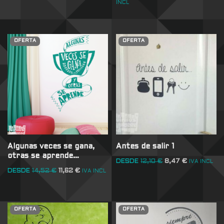
INCL
OFERTA
OFERTA
Algunas veces se gana,
Antes de salir 1
otras se aprende…
DESDE
12,10
€
8,47
€
IVA INCL
DESDE
14,52
€
11,62
€
IVA INCL
OFERTA
OFERTA