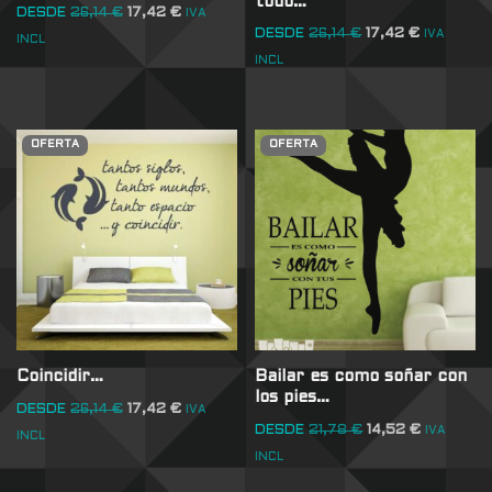
todo…
DESDE
26,14
€
17,42
€
IVA
DESDE
26,14
€
17,42
€
IVA
INCL
INCL
OFERTA
OFERTA
Coincidir…
Bailar es como soñar con
los pies…
DESDE
26,14
€
17,42
€
IVA
DESDE
21,78
€
14,52
€
IVA
INCL
INCL