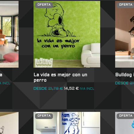
OFERTA
OFERTA
a
La vida es mejor con un
Bulldog 
perro
DESDE
2
A INCL
DESDE
21,78
€
14,52
€
IVA INCL
OFERTA
OFERTA