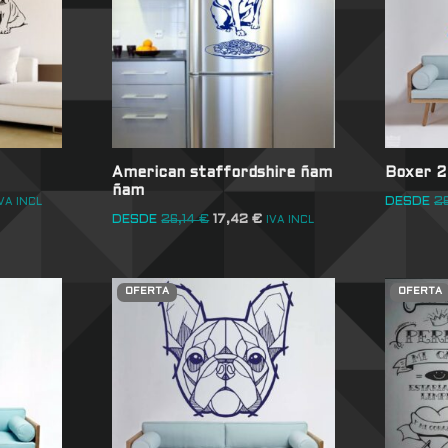
American staffordshire ñam
Boxer 2
ñam
DESDE
2
VA INCL
DESDE
26,14
€
17,42
€
IVA INCL
OFERTA
OFERTA