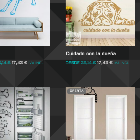
Cuidado con la dueña
6,14
€
17,42
€
DESDE
26,14
€
17,42
€
IVA INCL
IVA INCL
OFERTA