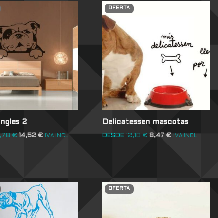
OFERTA
ingles 2
Delicatessen mascotas
1,78
€
14,52
€
DESDE
12,10
€
8,47
€
IVA INCL
IVA INCL
OFERTA