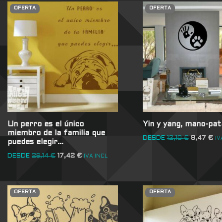
OFERTA
OFERTA
Un perro es el único
Yin y yang, mano-pat
miembro de la familia que
DESDE
12,10
€
8,47
€
IV
puedes elegir…
DESDE
26,14
€
17,42
€
IVA INCL
OFERTA
OFERTA