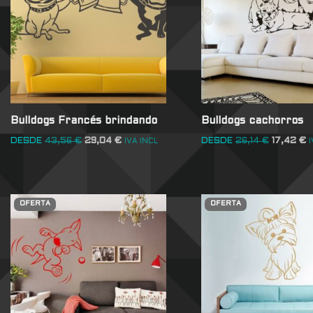
Bulldogs Francés brindando
Bulldogs cachorros
DESDE
43,56
€
29,04
€
DESDE
26,14
€
17,42
€
IVA INCL
I
OFERTA
OFERTA