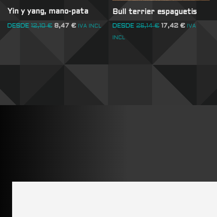
Yin y yang, mano-pata
Bull terrier espaguetis
DESDE
12,10
€
8,47
€
DESDE
26,14
€
17,42
€
IVA INCL
IVA
INCL