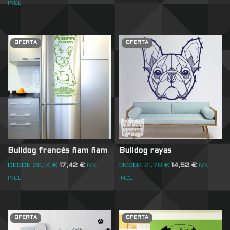
INCL
OFERTA
OFERTA
Bulldog francés ñam ñam
Bulldog rayas
DESDE
26,14
€
17,42
€
DESDE
21,78
€
14,52
€
IVA
IVA
INCL
INCL
OFERTA
OFERTA