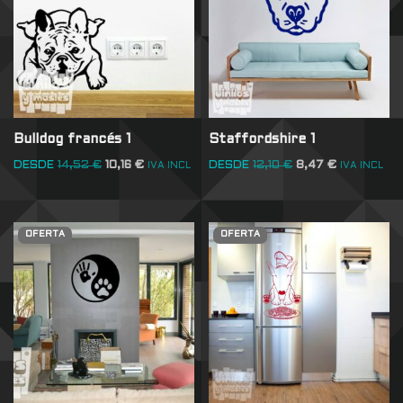
Bulldog francés 1
Staffordshire 1
DESDE
14,52
€
10,16
€
DESDE
12,10
€
8,47
€
IVA INCL
IVA INCL
OFERTA
OFERTA