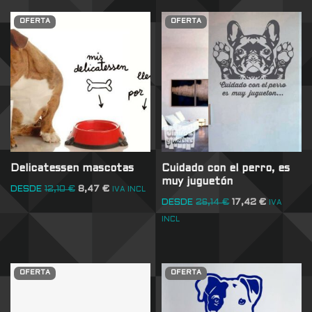
OFERTA
OFERTA
Delicatessen mascotas
Cuidado con el perro, es
muy juguetón
DESDE
12,10
€
8,47
€
IVA INCL
DESDE
26,14
€
17,42
€
IVA
INCL
OFERTA
OFERTA