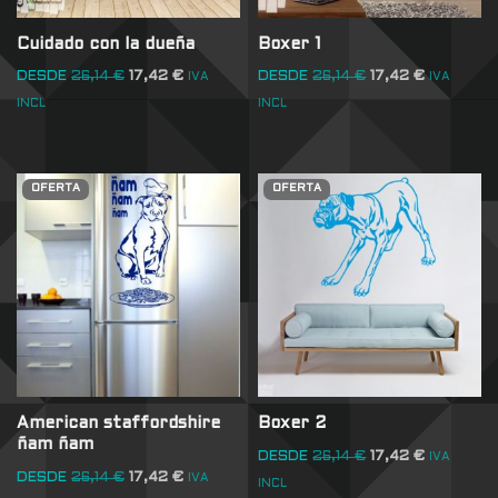
Cuidado con la dueña
Boxer 1
DESDE
26,14
€
17,42
€
DESDE
26,14
€
17,42
€
IVA
IVA
INCL
INCL
OFERTA
OFERTA
American staffordshire
Boxer 2
ñam ñam
DESDE
26,14
€
17,42
€
IVA
DESDE
26,14
€
17,42
€
IVA
INCL