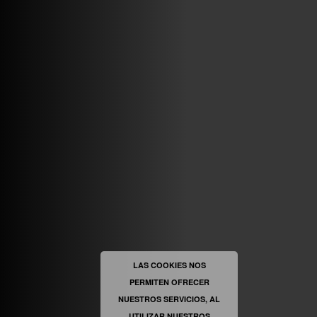
ABRIR FACEBOOK
VINILOSYMAS.ES
ESTÁ EN VINILOSYMAS.ES.
MAYO 6TH, 8: 54PM
ABRIR FACEBOOK
LAS COOKIES NOS
PERMITEN OFRECER
VINILOSYMAS.ES
ESTÁ EN VINILOSYMAS.ES.
NUESTROS SERVICIOS, AL
MAYO 6TH, 8: 52PM
UTILIZAR NUESTROS