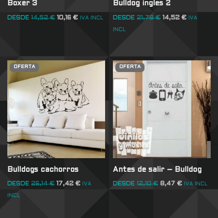
Boxer 3
Bulldog ingles 2
DESDE
14,52
€
10,16
€
DESDE
21,78
€
14,52
€
IVA INCL
IVA
INCL
OFERTA
OFERTA
Bulldogs cachorros
Antes de salir – Bulldog
DESDE
26,14
€
17,42
€
DESDE
12,10
€
8,47
€
IVA
IVA INCL
INCL