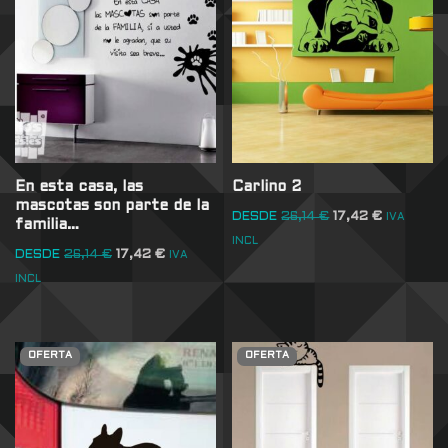
En esta casa, las
Carlino 2
mascotas son parte de la
DESDE
26,14
€
17,42
€
IVA
familia…
INCL
DESDE
26,14
€
17,42
€
IVA
INCL
OFERTA
OFERTA