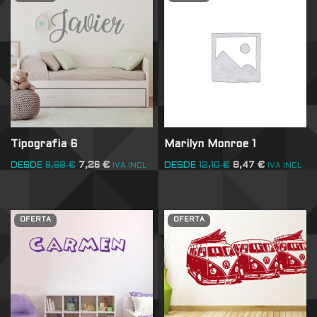
Tipografia 6
Marilyn Monroe 1
DESDE
9,68
€
7,26
€
DESDE
12,10
€
8,47
€
IVA INCL
IVA INCL
OFERTA
OFERTA