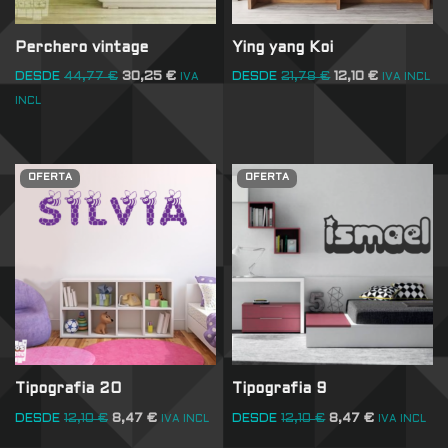
Perchero vintage
Ying yang Koi
DESDE
44,77
€
30,25
€
DESDE
21,78
€
12,10
€
IVA
IVA INCL
INCL
OFERTA
OFERTA
Tipografia 20
Tipografia 9
DESDE
12,10
€
8,47
€
DESDE
12,10
€
8,47
€
IVA INCL
IVA INCL