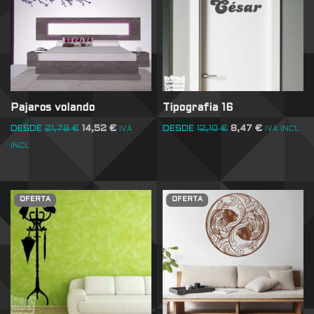
Pajaros volando
Tipografia 16
DESDE
21,78
€
14,52
€
DESDE
12,10
€
8,47
€
IVA
IVA INCL
INCL
OFERTA
OFERTA