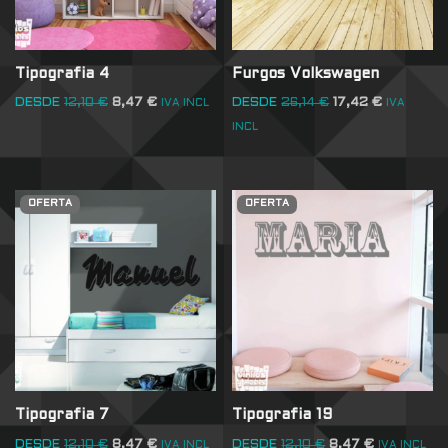
Tipografia 4
Furgos Volkswagen
DESDE
12,10
€
8,47
€
DESDE
26,14
€
17,42
€
IVA INCL
IVA
INCL
OFERTA
OFERTA
Tipografia 7
Tipografia 19
DESDE
12,10
€
8,47
€
DESDE
12,10
€
8,47
€
IVA INCL
IVA INCL