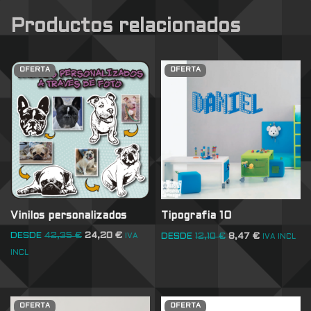
Productos relacionados
OFERTA
OFERTA
Vinilos personalizados
Tipografia 10
DESDE
42,35
€
24,20
€
DESDE
12,10
€
8,47
€
IVA
IVA INCL
INCL
OFERTA
OFERTA