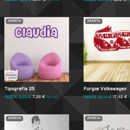
DESDE
12,10
€
8,47
€
DESDE
21,78
€
12,10
€
IVA INCL
I
OFERTA
OFERTA
Tipografia 25
Furgos Volkswagen
DESDE
9,68
€
7,26
€
DESDE
26,14
€
17,42
€
IVA INCL
I
OFERTA
OFERTA