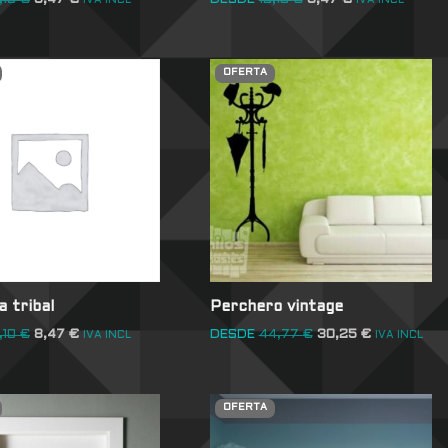
,10
€
8,47
€
DESDE
12,10
€
8,47
€
IVA INCL
IVA INCL
OFERTA
 tribal
Perchero vintage
,10
€
8,47
€
DESDE
44,77
€
30,25
€
IVA INCL
IVA INCL
OFERTA