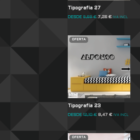
Tipografia 27
DESDE
9,68
€
7,26
€
IVA INCL
OFERTA
Tipografia 23
DESDE
12,10
€
8,47
€
IVA INCL
OFERTA