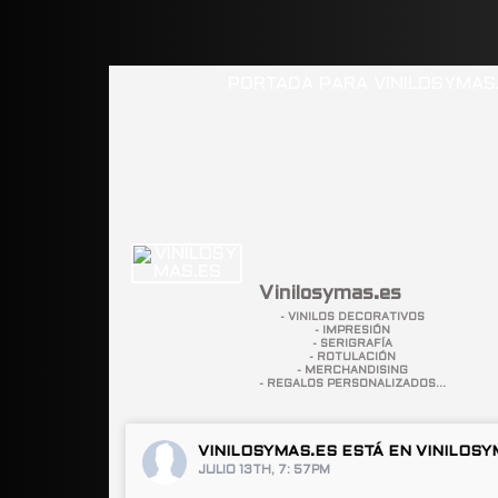
Vinilosymas.es
- VINILOS DECORATIVOS
- IMPRESIÓN
- SERIGRAFÍA
- ROTULACIÓN
- MERCHANDISING
- REGALOS PERSONALIZADOS...
VINILOSYMAS.ES
ESTÁ EN VINILOSY
JULIO 13TH, 7: 57PM