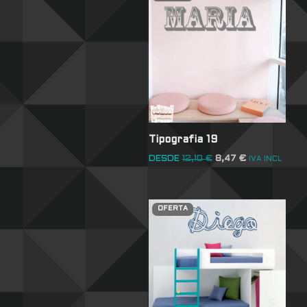
Tipografia 19
DESDE
12,10
€
8,47
€
IVA INCL
OFERTA