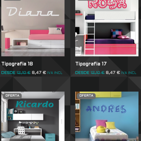
Tipografia 18
Tipografia 17
DESDE
12,10
€
8,47
€
DESDE
12,10
€
8,47
€
IVA INCL
IVA INCL
OFERTA
OFERTA