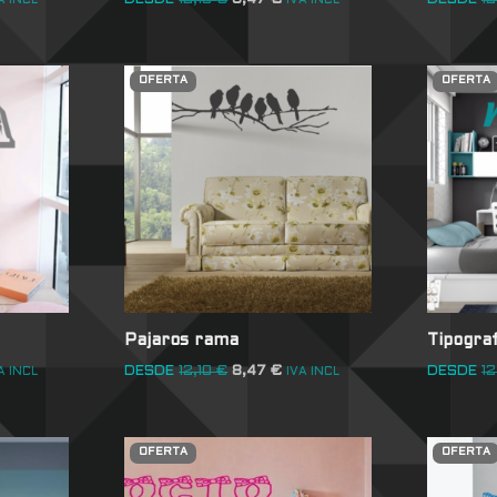
DESDE
12,10
€
8,47
€
DESDE
12
A INCL
IVA INCL
OFERTA
OFERTA
Pajaros rama
Tipograf
DESDE
12,10
€
8,47
€
DESDE
12
A INCL
IVA INCL
OFERTA
OFERTA