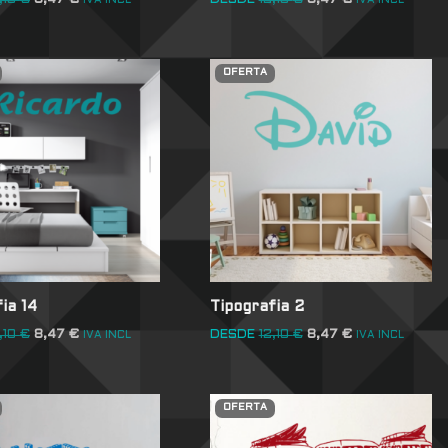
,10
€
8,47
€
DESDE
12,10
€
8,47
€
IVA INCL
IVA INCL
OFERTA
ia 14
Tipografia 2
,10
€
8,47
€
DESDE
12,10
€
8,47
€
IVA INCL
IVA INCL
OFERTA