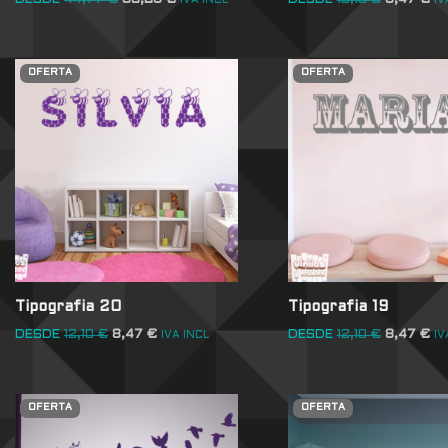
DESDE
44,77
€
30,25
€
DESDE
12,10
€
8,47
€
IVA INCL
IV
OFERTA
OFERTA
Tipografia 20
Tipografia 19
DESDE
12,10
€
8,47
€
DESDE
12,10
€
8,47
€
IVA INCL
IV
OFERTA
OFERTA