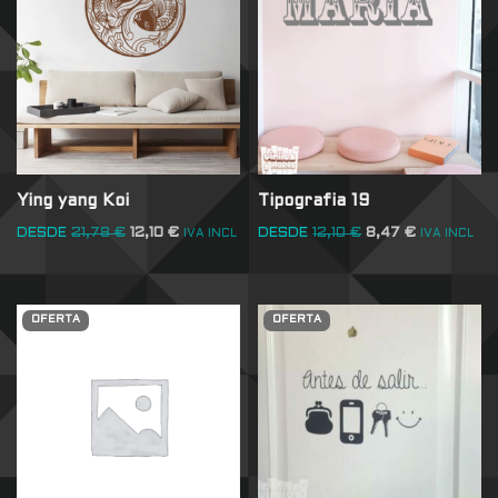
Ying yang Koi
Tipografia 19
DESDE
21,78
€
12,10
€
DESDE
12,10
€
8,47
€
IVA INCL
IVA INCL
OFERTA
OFERTA