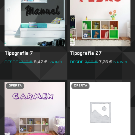
Tipografia 7
Tipografia 27
DESDE
12,10
€
8,47
€
DESDE
9,68
€
7,26
€
IVA INCL
IVA INCL
OFERTA
OFERTA