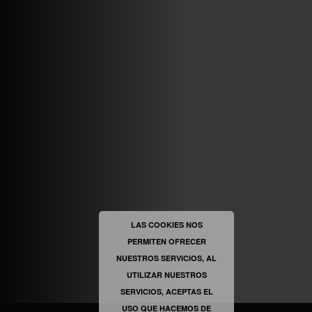
ABRIR FACEBOOK
VINILOSYMAS.ES
ESTÁ EN VINILOSYMAS.ES.
MAYO 6TH, 8: 54PM
ABRIR FACEBOOK
LAS COOKIES NOS
PERMITEN OFRECER
VINILOSYMAS.ES
ESTÁ EN VINILOSYMAS.ES.
NUESTROS SERVICIOS, AL
MAYO 6TH, 8: 52PM
UTILIZAR NUESTROS
SERVICIOS, ACEPTAS EL
USO QUE HACEMOS DE