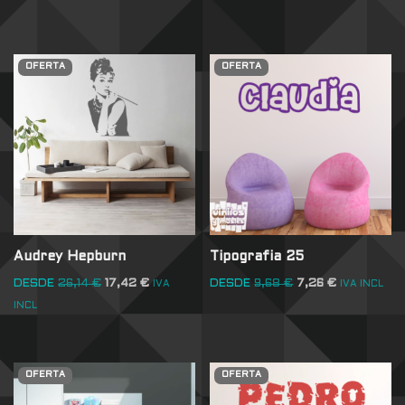
OFERTA
OFERTA
Audrey Hepburn
Tipografia 25
DESDE
26,14
€
17,42
€
DESDE
9,68
€
7,26
€
IVA
IVA INCL
INCL
OFERTA
OFERTA