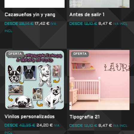
Cazasueños yin y yang
Antes de salir 1
DESDE
26,14
€
17,42
€
DESDE
12,10
€
8,47
€
IVA
IVA INCL
INCL
OFERTA
OFERTA
Vinilos personalizados
Tipografia 21
DESDE
42,35
€
24,20
€
DESDE
12,10
€
8,47
€
IVA
IVA INCL
INCL