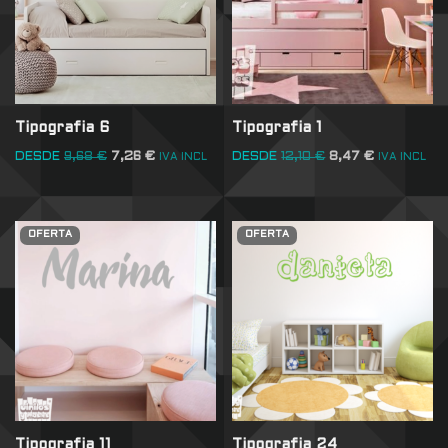
Tipografia 6
Tipografia 1
DESDE
9,68
€
7,26
€
DESDE
12,10
€
8,47
€
IVA INCL
IVA INCL
OFERTA
OFERTA
Tipografia 11
Tipografia 24