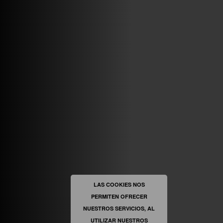
ABRIR FACEBOOK
VINILOSYMAS.ES
ESTÁ EN VINILOSYMAS.ES.
MAYO 6TH, 8: 54PM
ABRIR FACEBOOK
LAS COOKIES NOS
PERMITEN OFRECER
VINILOSYMAS.ES
ESTÁ EN VINILOSYMAS.ES.
NUESTROS SERVICIOS, AL
MAYO 6TH, 8: 52PM
UTILIZAR NUESTROS