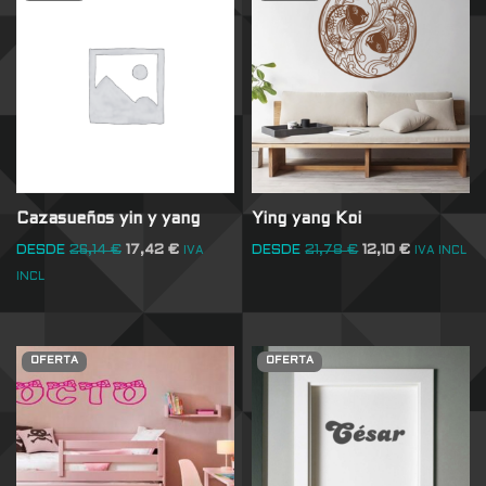
Cazasueños yin y yang
Ying yang Koi
DESDE
26,14
€
17,42
€
DESDE
21,78
€
12,10
€
IVA
IVA INCL
INCL
OFERTA
OFERTA