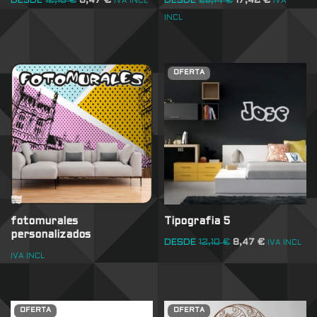
DESDE
12,10
€
8,47
€
DESDE
26,14
€
17,42
€
IVA INCL
IVA
INCL
OFERTA
fotomurales
Tipografia 5
personalizados
DESDE
12,10
€
8,47
€
IVA INCL
IVA INCL
OFERTA
OFERTA