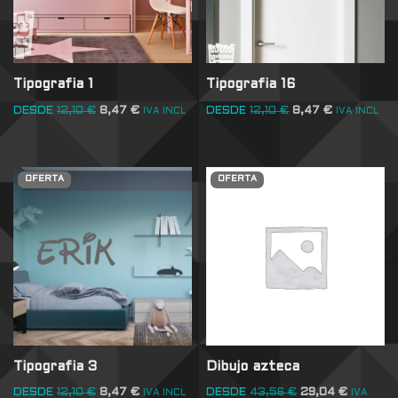
Tipografia 1
Tipografia 16
DESDE
12,10
€
8,47
€
DESDE
12,10
€
8,47
€
IVA INCL
IVA INCL
OFERTA
OFERTA
Tipografia 3
Dibujo azteca
DESDE
12,10
€
8,47
€
DESDE
43,56
€
29,04
€
IVA INCL
IVA