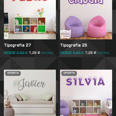
Tipografia 27
Tipografia 25
DESDE
9,68
€
7,26
€
DESDE
9,68
€
7,26
€
IVA INCL
IVA INCL
OFERTA
OFERTA