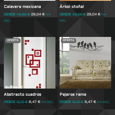
Calavera mexicana
Árbol otoñal
DESDE
43,56
€
29,04
€
DESDE
43,56
€
29,04
€
IVA
IVA
INCL
INCL
OFERTA
OFERTA
Abstracto cuadros
Pajaros rama
DESDE
12,10
€
8,47
€
DESDE
12,10
€
8,47
€
IVA INCL
IVA INCL