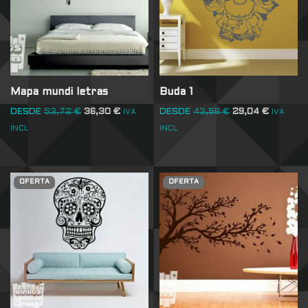
Mapa mundi letras
Buda 1
DESDE
53,72
€
36,30
€
DESDE
43,56
€
29,04
€
IVA
IVA
INCL
INCL
OFERTA
OFERTA