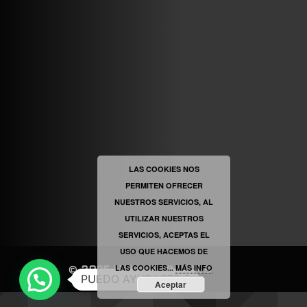
VINILOSYMAS.ES
ESTÁ EN VINILOSYMAS.ES.
MAYO 6TH, 8: 54PM
ABRIR FACEBOOK
LAS COOKIES NOS
PERMITEN OFRECER
VINILOSYMAS.ES
ESTÁ EN VINILOSYMAS.ES.
NUESTROS SERVICIOS, AL
MAYO 6TH, 8: 52PM
UTILIZAR NUESTROS
SERVICIOS, ACEPTAS EL
USO QUE HACEMOS DE
LAS COOKIES...
MÁS INFO
©
2025
|
VINILOSYMAS.ES
PUEDO AYUDARTE ?
Aceptar
NEVE
| FUNCIONA GRACIAS A
WORDPRESS