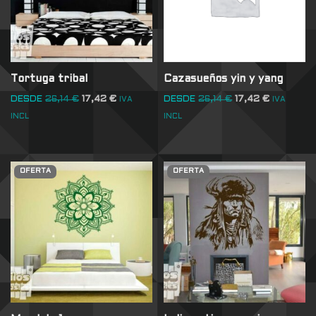
Tortuga tribal
Cazasueños yin y yang
DESDE
26,14
€
17,42
€
DESDE
26,14
€
17,42
€
IVA
IVA
INCL
INCL
OFERTA
OFERTA