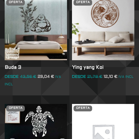
OFERTA
OFERTA
Buda 3
Ying yang Koi
DESDE
43,56
€
29,04
€
DESDE
21,78
€
12,10
€
IVA
IVA INCL
INCL
OFERTA
OFERTA