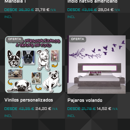
Mandala 1
Indio nativo americano
DESDE
36,30
€
21,78
€
DESDE
43,56
€
29,04
€
IVA
IVA
INCL
INCL
OFERTA
OFERTA
Vinilos personalizados
Pajaros volando
DESDE
42,35
€
24,20
€
DESDE
21,78
€
14,52
€
IVA
IVA
INCL
INCL