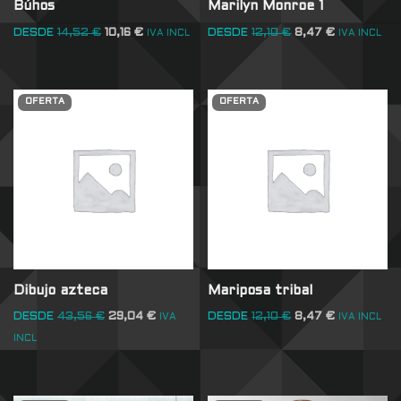
Búhos
Marilyn Monroe 1
DESDE
14,52
€
10,16
€
DESDE
12,10
€
8,47
€
IVA INCL
IVA INCL
OFERTA
OFERTA
Dibujo azteca
Mariposa tribal
DESDE
43,56
€
29,04
€
DESDE
12,10
€
8,47
€
IVA
IVA INCL
INCL