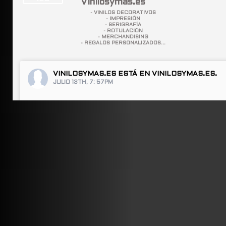
Vinilosymas.es
- VINILOS DECORATIVOS
- IMPRESIÓN
- SERIGRAFÍA
- ROTULACIÓN
- MERCHANDISING
- REGALOS PERSONALIZADOS...
VINILOSYMAS.ES
ESTÁ EN VINILOSYMAS.ES.
JULIO 13TH, 7: 57PM
ABRIR FACEBOOK
VINILOSYMAS.ES
ESTÁ EN VINILOSYMAS.ES.
JULIO 13TH, 7: 55PM