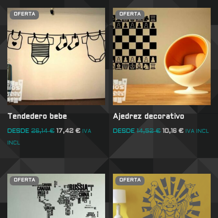
OFERTA
OFERTA
Tendedero bebe
Ajedrez decorativo
DESDE
26,14
€
17,42
€
DESDE
14,52
€
10,16
€
IVA
IVA INCL
INCL
OFERTA
OFERTA