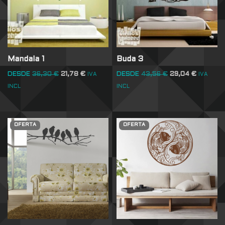
Mandala 1
Buda 3
DESDE
36,30
€
21,78
€
DESDE
43,56
€
29,04
€
IVA
IVA
INCL
INCL
OFERTA
OFERTA