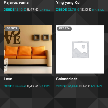
Pajaros rama
Ying yang Koi
DESDE
12,10
€
8,47
€
DESDE
21,78
€
12,10
€
IVA INCL
IVA INCL
OFERTA
OFERTA
Love
Golondrinas
DESDE
12,10
€
8,47
€
DESDE
12,10
€
8,47
€
IVA INCL
IVA INCL