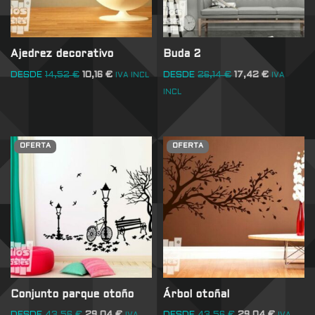
Ajedrez decorativo
Buda 2
DESDE
14,52
€
10,16
€
DESDE
26,14
€
17,42
€
IVA INCL
IVA
INCL
OFERTA
OFERTA
Conjunto parque otoño
Árbol otoñal