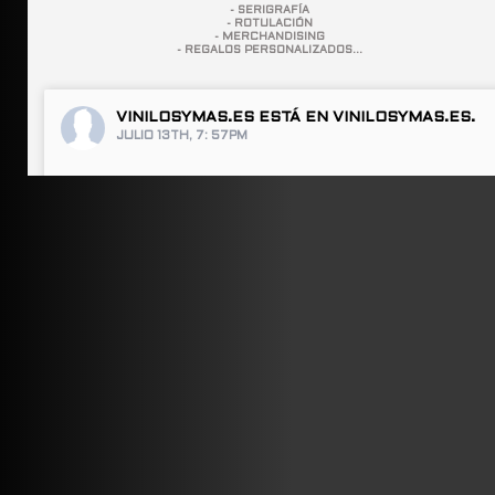
- SERIGRAFÍA
- ROTULACIÓN
- MERCHANDISING
- REGALOS PERSONALIZADOS...
VINILOSYMAS.ES
ESTÁ EN VINILOSYMAS.ES.
JULIO 13TH, 7: 57PM
ABRIR FACEBOOK
VINILOSYMAS.ES
ESTÁ EN VINILOSYMAS.ES.
JULIO 13TH, 7: 55PM