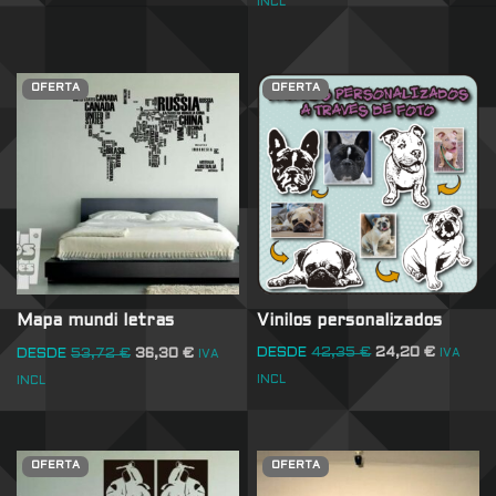
INCL
OFERTA
OFERTA
Vinilos personalizados
Mapa mundi letras
DESDE
42,35
€
24,20
€
DESDE
53,72
€
36,30
€
IVA
IVA
INCL
INCL
OFERTA
OFERTA