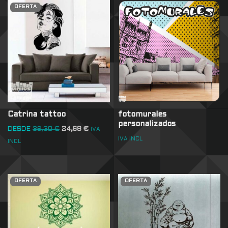
OFERTA
Catrina tattoo
fotomurales
personalizados
DESDE
36,30
€
24,68
€
IVA
IVA INCL
INCL
OFERTA
OFERTA