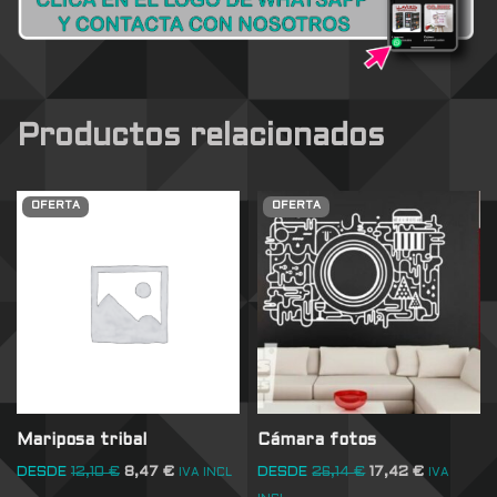
Productos relacionados
OFERTA
OFERTA
Mariposa tribal
Cámara fotos
DESDE
12,10
€
8,47
€
DESDE
26,14
€
17,42
€
IVA INCL
IVA