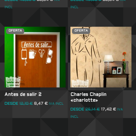
DESDE
43,56
€
29,04
€
DESDE
43,56
€
29,04
€
IVA
IVA
INCL
INCL
OFERTA
OFERTA
Antes de salir 2
Charles Chaplin
«charlotte»
DESDE
12,10
€
8,47
€
IVA INCL
DESDE
26,14
€
17,42
€
IVA
INCL