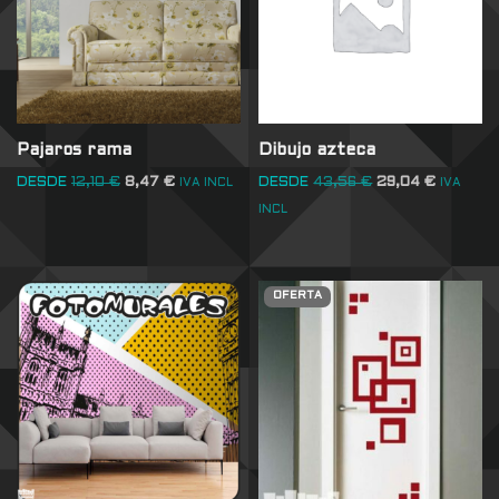
Pajaros rama
Dibujo azteca
DESDE
12,10
€
8,47
€
DESDE
43,56
€
29,04
€
IVA INCL
IVA
INCL
OFERTA