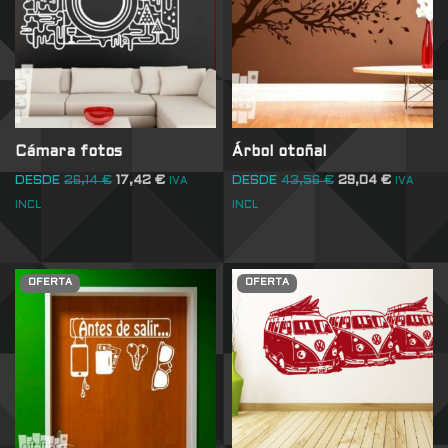
Cámara fotos
Árbol otoñal
DESDE
26,14
€
17,42
€
DESDE
43,56
€
29,04
€
IVA
IVA
INCL
INCL
OFERTA
OFERTA