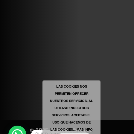
ABRIR FACEBOOK
VINILOSYMAS.ES
ESTÁ EN VINILOSYMAS.ES.
MAYO 6TH, 8: 54PM
ABRIR FACEBOOK
LAS COOKIES NOS
PERMITEN OFRECER
VINILOSYMAS.ES
ESTÁ EN VINILOSYMAS.ES.
NUESTROS SERVICIOS, AL
MAYO 6TH, 8: 52PM
UTILIZAR NUESTROS
SERVICIOS, ACEPTAS EL
USO QUE HACEMOS DE
LAS COOKIES...
MÁS INFO
©
2025
|
VINILOSYMAS.ES