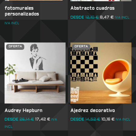
fotomurales
Abstracto cuadros
personalizados
DESDE
12,10
€
8,47
€
IVA INCL
IVA INCL
OFERTA
OFERTA
Audrey Hepburn
Ajedrez decorativo
DESDE
26,14
€
17,42
€
DESDE
14,52
€
10,16
€
IVA
IVA INCL
INCL