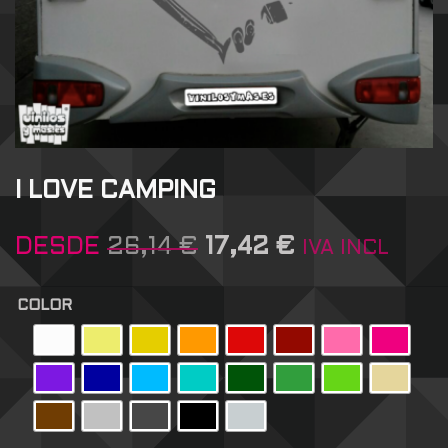
I LOVE CAMPING
DESDE
26,14
€
17,42
€
IVA INCL
COLOR