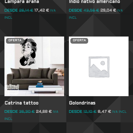
Lampara araña
Indio nativo americano
DESDE
26,14
€
17,42
€
DESDE
43,56
€
29,04
€
IVA
IVA
INCL
INCL
OFERTA
OFERTA
Catrina tattoo
Golondrinas
DESDE
36,30
€
24,68
€
DESDE
12,10
€
8,47
€
IVA
IVA INCL
INCL