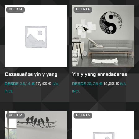
OFERTA
OFERTA
Cazasueños yin y yang
Yin y yang enredaderas
DESDE
26,14
€
17,42
€
DESDE
21,78
€
14,52
€
IVA
IVA
INCL
INCL
OFERTA
OFERTA