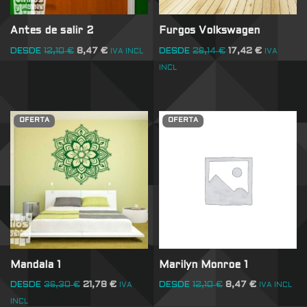
Antes de salir 2
Furgos Volkswagen
DESDE
12,10
€
8,47
€
DESDE
26,14
€
17,42
€
IVA INCL
IVA
INCL
OFERTA
OFERTA
Mandala 1
Marilyn Monroe 1
DESDE
36,30
€
21,78
€
DESDE
12,10
€
8,47
€
IVA
IVA INCL
INCL