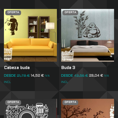
OFERTA
OFERTA
Cabeza buda
Buda 3
DESDE
21,78
€
14,52
€
DESDE
43,56
€
29,04
€
IVA
IVA
INCL
INCL
OFERTA
OFERTA