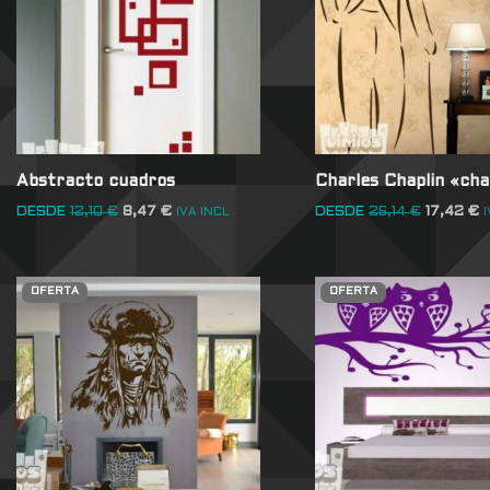
Abstracto cuadros
Charles Chaplin «cha
DESDE
12,10
€
8,47
€
DESDE
26,14
€
17,42
€
IVA INCL
I
OFERTA
OFERTA