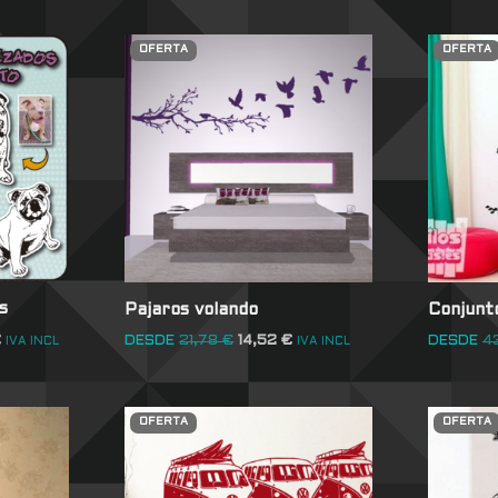
OFERTA
OFERTA
s
Pajaros volando
Conjunt
€
DESDE
21,78
€
14,52
€
DESDE
4
IVA INCL
IVA INCL
OFERTA
OFERTA