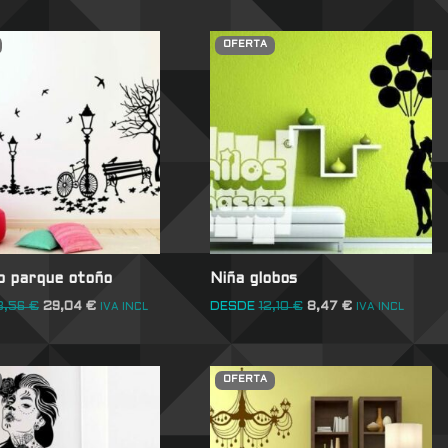
OFERTA
o parque otoño
Niña globos
3,56
€
29,04
€
DESDE
12,10
€
8,47
€
IVA INCL
IVA INCL
OFERTA