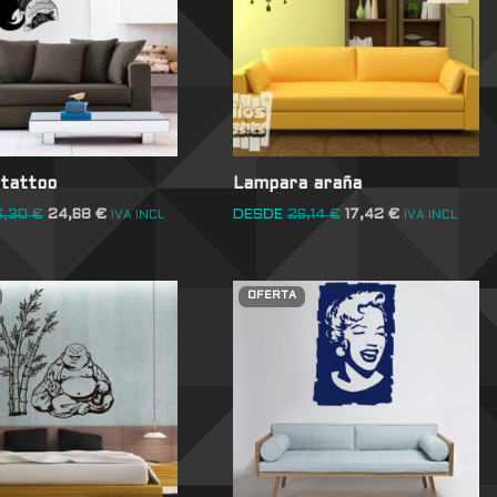
 tattoo
Lampara araña
6,30
€
24,68
€
DESDE
26,14
€
17,42
€
IVA INCL
IVA INCL
OFERTA