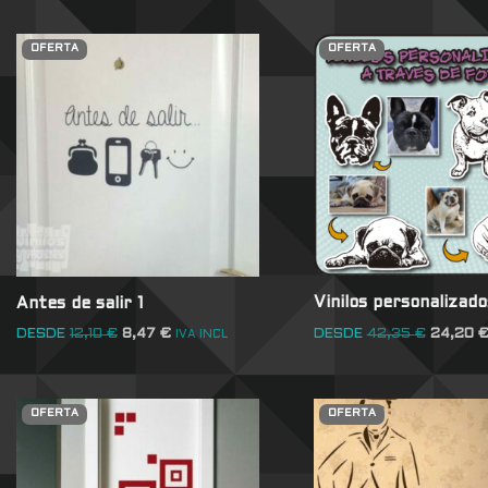
OFERTA
OFERTA
Vinilos personalizado
Antes de salir 1
DESDE
42,35
€
24,20
DESDE
12,10
€
8,47
€
IVA INCL
OFERTA
OFERTA