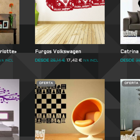
rlotte»
Furgos Volkswagen
Catrina
DESDE
26,14
€
17,42
€
DESDE
3
VA INCL
IVA INCL
OFERTA
OFERTA