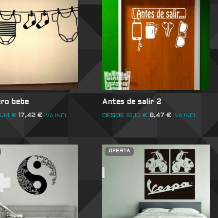
ro bebe
Antes de salir 2
6,14
€
17,42
€
DESDE
12,10
€
8,47
€
IVA INCL
IVA INCL
OFERTA