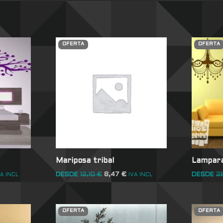
OFERTA
OFERTA
Mariposa tribal
Lampara
DESDE
12,10
€
8,47
€
DESDE
2
VA INCL
IVA INCL
OFERTA
OFERTA