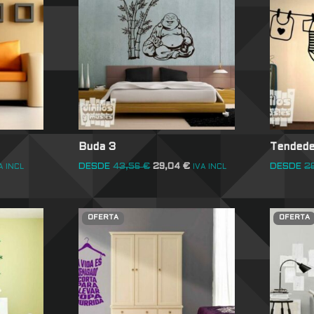
Buda 3
Tendede
DESDE
43,56
€
29,04
€
DESDE
2
A INCL
IVA INCL
OFERTA
OFERTA