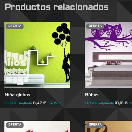
Productos relacionados
OFERTA
OFERTA
Niña globos
Búhos
DESDE
12,10
€
8,47
€
DESDE
14,52
€
10,16
€
IVA INCL
I
OFERTA
OFERTA