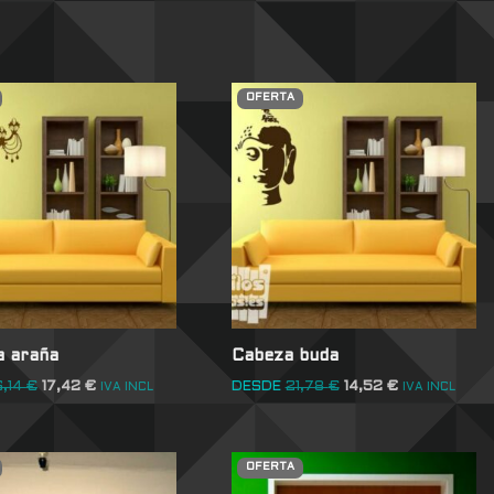
OFERTA
 araña
Cabeza buda
6,14
€
17,42
€
DESDE
21,78
€
14,52
€
IVA INCL
IVA INCL
OFERTA