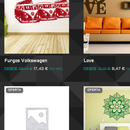
Furgos Volkswagen
Love
DESDE
26,14
€
17,42
€
DESDE
12,10
€
8,47
€
IVA INCL
IV
OFERTA
OFERTA