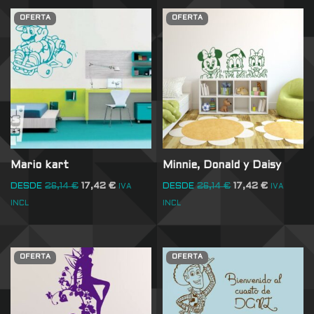
OFERTA
OFERTA
Mario kart
Minnie, Donald y Daisy
DESDE
26,14
€
17,42
€
DESDE
26,14
€
17,42
€
IVA
IVA
INCL
INCL
OFERTA
OFERTA