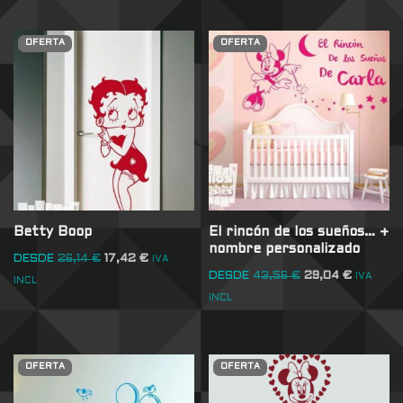
OFERTA
OFERTA
Betty Boop
El rincón de los sueños… +
nombre personalizado
DESDE
26,14
€
17,42
€
IVA
DESDE
43,56
€
29,04
€
IVA
INCL
INCL
OFERTA
OFERTA