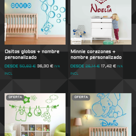
Ositos globos + nombre
Minnie corazones +
personalizado
nombre personalizado
DESDE
50,82
€
36,30
€
DESDE
26,14
€
17,42
€
IVA
IVA
INCL
INCL
OFERTA
OFERTA