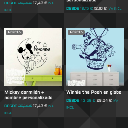
personalizado
DESDE
26,14
€
17,42
€
IVA
DESDE
18,15
€
12,10
€
IVA INCL
INCL
OFERTA
OFERTA
Mickey dormilón +
Winnie the Pooh en globo
nombre personalizado
DESDE
43,56
€
29,04
€
IVA
DESDE
26,14
€
17,42
€
IVA
INCL
INCL