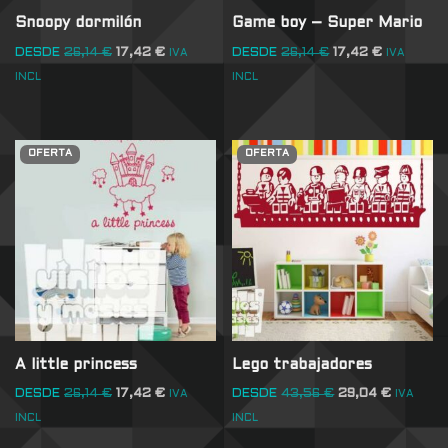
Snoopy dormilón
Game boy – Super Mario
DESDE
26,14
€
17,42
€
DESDE
26,14
€
17,42
€
IVA
IVA
INCL
INCL
OFERTA
OFERTA
A little princess
Lego trabajadores
DESDE
26,14
€
17,42
€
DESDE
43,56
€
29,04
€
IVA
IVA
INCL
INCL