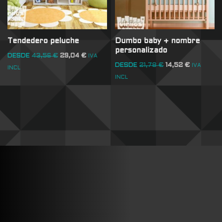
Tendedero peluche
Dumbo baby + nombre
personalizado
DESDE
43,56
€
29,04
€
IVA
DESDE
21,78
€
14,52
€
IVA
INCL
INCL