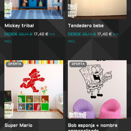
Mickey tribal
Tendedero bebe
DESDE
26,14
€
17,42
€
DESDE
26,14
€
17,42
€
IVA
IVA
INCL
INCL
OFERTA
OFERTA
Super Mario
Bob esponja + nombre