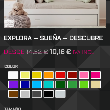
EXPLORA – SUEÑA – DESCUBRE
DESDE
14,52
€
10,16
€
IVA INCL
COLOR
TAMAÑO