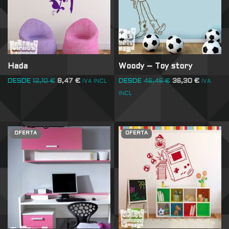
Hada
Woody – Toy story
DESDE
12,10
€
8,47
€
DESDE
46,46
€
36,30
€
IVA INCL
IVA
INCL
OFERTA
OFERTA