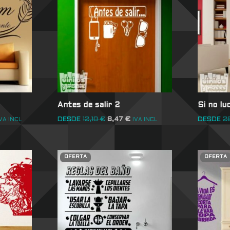
Antes de salir 2
Si no lu
DESDE
12,10
€
8,47
€
DESDE
2
VA INCL
IVA INCL
OFERTA
OFERTA