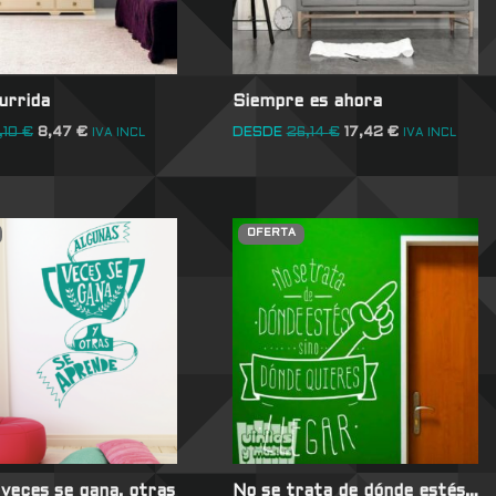
urrida
Siempre es ahora
,10
€
8,47
€
DESDE
26,14
€
17,42
€
IVA INCL
IVA INCL
OFERTA
 veces se gana, otras
No se trata de dónde estés…