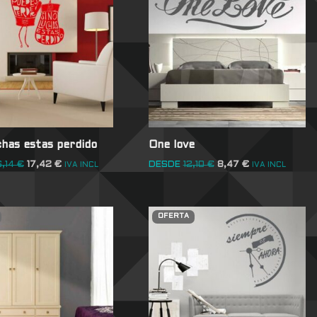
chas estas perdido
One love
6,14
€
17,42
€
DESDE
12,10
€
8,47
€
IVA INCL
IVA INCL
OFERTA