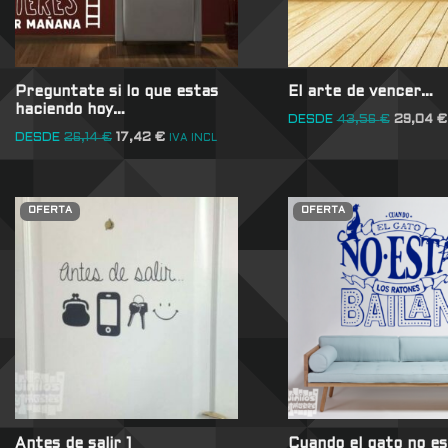
Preguntate si lo que estas
El arte de vencer…
haciendo hoy…
DESDE
43,56
€
29,04
€
DESDE
26,14
€
17,42
€
IVA INCL
OFERTA
OFERTA
Antes de salir 1
Cuando el gato no est