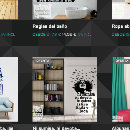
Reglas del baño
Ropa ab
DESDE
21,78
€
14,52
€
DESDE
12
IVA INCL
IVA INCL
OFERTA
OFERTA
a, los
Ni sumisa, ni devota…
Algunas