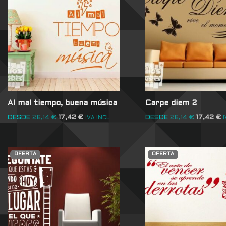
Al mal tiempo, buena música
Carpe diem 2
DESDE
26,14
€
17,42
€
DESDE
26,14
€
17,42
€
IVA INCL
I
OFERTA
OFERTA