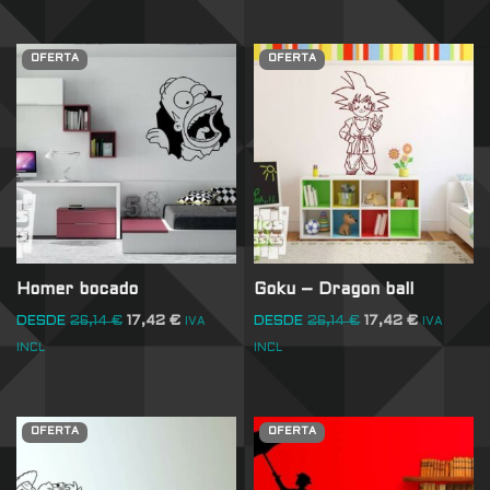
OFERTA
OFERTA
Homer bocado
Goku – Dragon ball
DESDE
26,14
€
17,42
€
DESDE
26,14
€
17,42
€
IVA
IVA
INCL
INCL
OFERTA
OFERTA