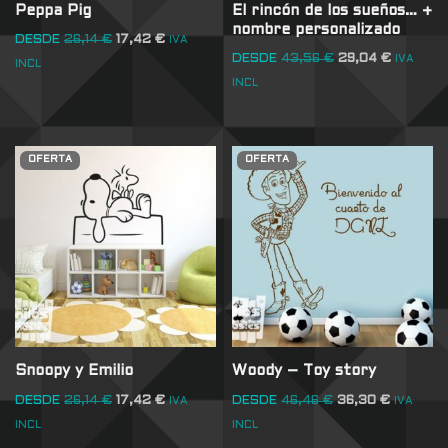
Peppa Pig
El rincón de los sueños… +
nombre personalizado
DESDE
26,14
€
17,42
€
IVA
DESDE
43,56
€
29,04
€
IVA
INCL
INCL
OFERTA
OFERTA
Snoopy y Emilio
Woody – Toy story
DESDE
26,14
€
17,42
€
DESDE
46,46
€
36,30
€
IVA
IVA
INCL
INCL