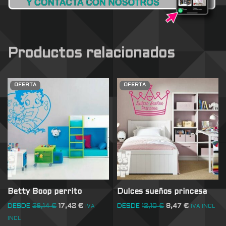
Productos relacionados
OFERTA
OFERTA
Betty Boop perrito
Dulces sueños princesa
DESDE
26,14
€
17,42
€
DESDE
12,10
€
8,47
€
IVA
IVA INCL
INCL