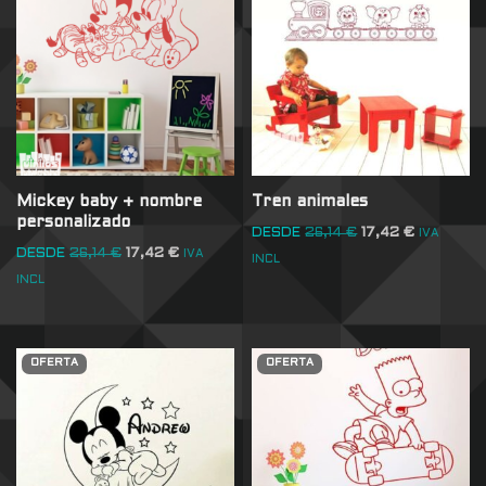
Mickey baby + nombre
Tren animales
personalizado
DESDE
26,14
€
17,42
€
IVA
DESDE
26,14
€
17,42
€
IVA
INCL
INCL
OFERTA
OFERTA