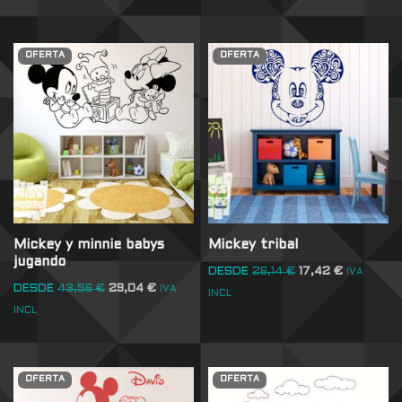
OFERTA
OFERTA
Mickey y minnie babys
Mickey tribal
jugando
DESDE
26,14
€
17,42
€
IVA
DESDE
43,56
€
29,04
€
IVA
INCL
INCL
OFERTA
OFERTA