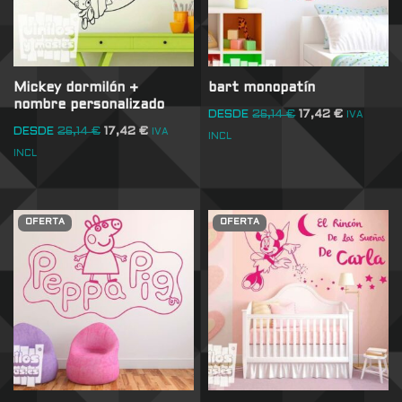
Mickey dormilón +
bart monopatín
nombre personalizado
DESDE
26,14
€
17,42
€
IVA
DESDE
26,14
€
17,42
€
IVA
INCL
INCL
OFERTA
OFERTA