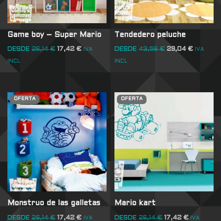
Game boy – Super Mario
Tendedero peluche
DESDE
26,14
€
17,42
€
DESDE
43,56
€
29,04
€
IVA
IVA
INCL
INCL
OFERTA
OFERTA
Monstruo de las galletas
Mario kart
DESDE
26,14
€
17,42
€
DESDE
26,14
€
17,42
€
IVA
IVA