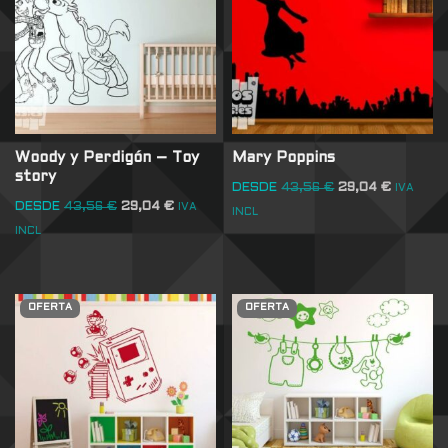
Woody y Perdigón – Toy
Mary Poppins
story
DESDE
43,56
€
29,04
€
IVA
DESDE
43,56
€
29,04
€
IVA
INCL
INCL
OFERTA
OFERTA