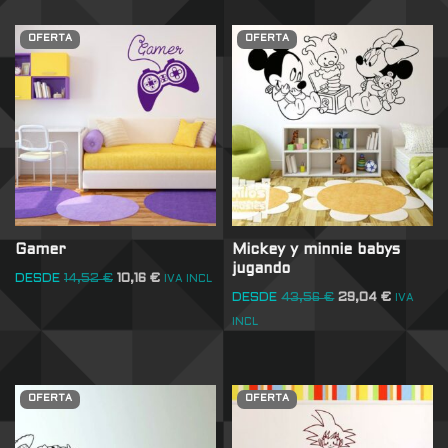
OFERTA
OFERTA
Gamer
Mickey y minnie babys
jugando
DESDE
14,52
€
10,16
€
IVA INCL
DESDE
43,56
€
29,04
€
IVA
INCL
OFERTA
OFERTA