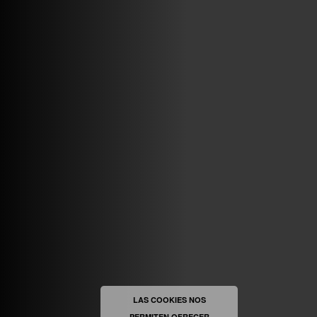
ABRIR FACEBOOK
VINILOSYMAS.ES
ESTÁ EN VINILOSYMAS.ES.
MAYO 6TH, 8: 54PM
ABRIR FACEBOOK
LAS COOKIES NOS
PERMITEN OFRECER