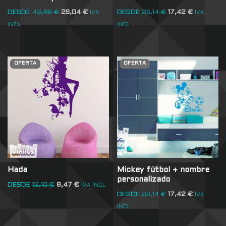
DESDE
43,56
€
29,04
€
DESDE
26,14
€
17,42
€
IVA
IVA
INCL
INCL
OFERTA
OFERTA
Hada
Mickey fútbol + nombre
personalizado
DESDE
12,10
€
8,47
€
IVA INCL
DESDE
26,14
€
17,42
€
IVA
INCL