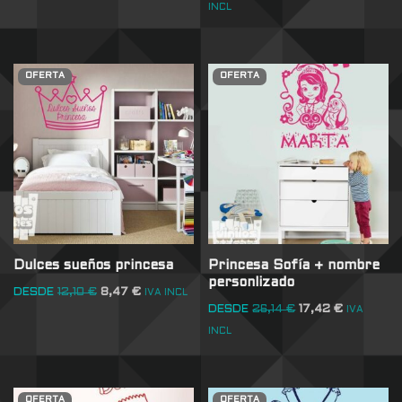
INCL
OFERTA
OFERTA
Dulces sueños princesa
Princesa Sofía + nombre
personlizado
DESDE
12,10
€
8,47
€
IVA INCL
DESDE
26,14
€
17,42
€
IVA
INCL
OFERTA
OFERTA