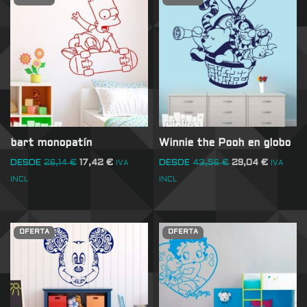
bart monopatín
Winnie the Pooh en globo
DESDE
26,14
€
17,42
€
DESDE
43,56
€
29,04
€
IVA
IVA
INCL
INCL
OFERTA
OFERTA