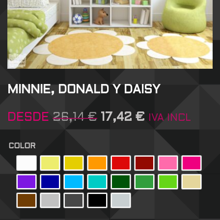
MINNIE, DONALD Y DAISY
DESDE
26,14
€
17,42
€
IVA INCL
COLOR