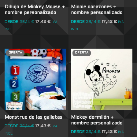
Dibujo de Mickey Mouse +
Minnie corazones +
nombre personalizado
nombre personalizado
DESDE
26,14
€
17,42
€
DESDE
26,14
€
17,42
€
IVA
IVA
INCL
INCL
OFERTA
OFERTA
Monstruo de las galletas
Mickey dormilón +
nombre personalizado
DESDE
26,14
€
17,42
€
IVA
DESDE
26,14
€
17,42
€
IVA
INCL