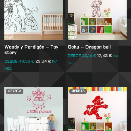
Woody y Perdigón – Toy
Goku – Dragon ball
story
DESDE
26,14
€
17,42
€
IVA
DESDE
43,56
€
29,04
€
IVA
INCL
INCL
OFERTA
OFERTA