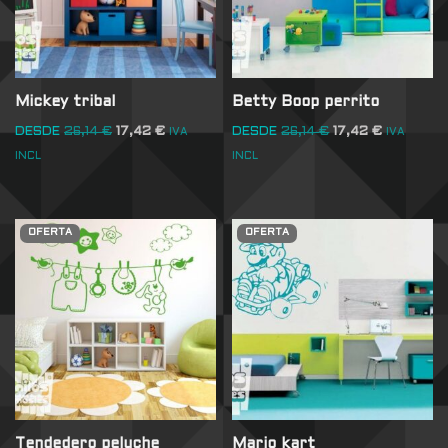
Mickey tribal
Betty Boop perrito
DESDE
26,14
€
17,42
€
DESDE
26,14
€
17,42
€
IVA
IVA
INCL
INCL
OFERTA
OFERTA
Tendedero peluche
Mario kart