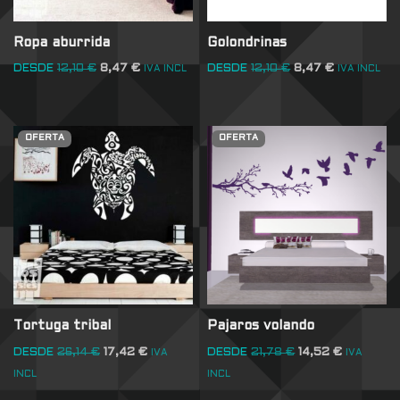
Ropa aburrida
Golondrinas
DESDE
12,10
€
8,47
€
DESDE
12,10
€
8,47
€
IVA INCL
IVA INCL
OFERTA
OFERTA
Tortuga tribal
Pajaros volando
DESDE
26,14
€
17,42
€
DESDE
21,78
€
14,52
€
IVA
IVA
INCL
INCL