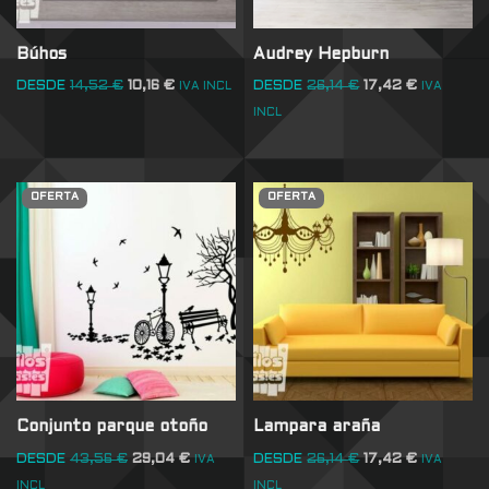
Búhos
Audrey Hepburn
DESDE
14,52
€
10,16
€
DESDE
26,14
€
17,42
€
IVA INCL
IVA
INCL
OFERTA
OFERTA
Conjunto parque otoño
Lampara araña
DESDE
43,56
€
29,04
€
DESDE
26,14
€
17,42
€
IVA
IVA
INCL
INCL