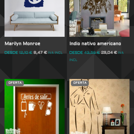
Marilyn Monroe
Indio nativo americano
DESDE
12,10
€
8,47
€
DESDE
43,56
€
29,04
€
IVA INCL
IVA
INCL
OFERTA
OFERTA