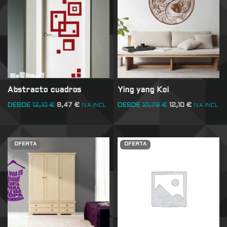
Abstracto cuadros
Ying yang Koi
DESDE
12,10
€
8,47
€
DESDE
21,78
€
12,10
€
IVA INCL
IVA INCL
OFERTA
OFERTA