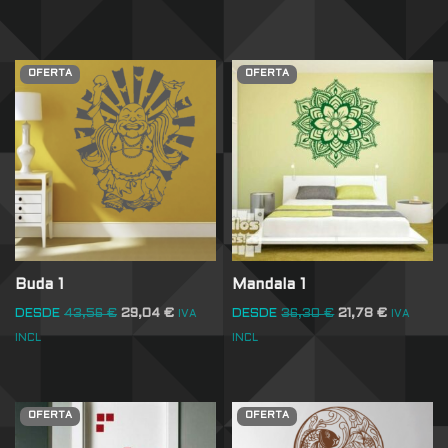
OFERTA
OFERTA
Buda 1
Mandala 1
DESDE
43,56
€
29,04
€
DESDE
36,30
€
21,78
€
IVA
IVA
INCL
INCL
OFERTA
OFERTA