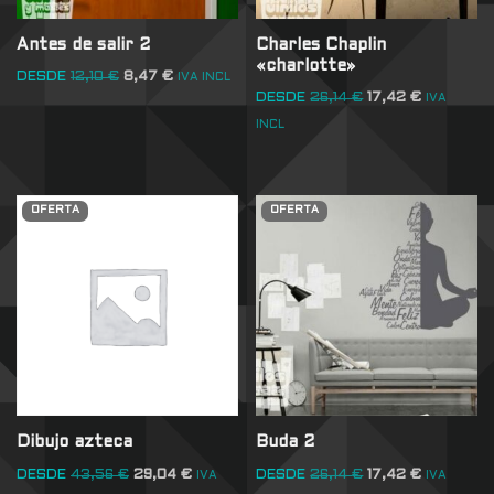
Antes de salir 2
Charles Chaplin
«charlotte»
DESDE
12,10
€
8,47
€
IVA INCL
DESDE
26,14
€
17,42
€
IVA
INCL
OFERTA
OFERTA
Dibujo azteca
Buda 2
DESDE
43,56
€
29,04
€
DESDE
26,14
€
17,42
€
IVA
IVA