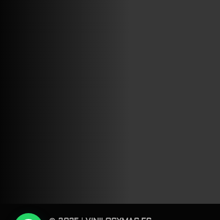
ABRIR FACEBOOK
VINILOSYMAS.ES
ESTÁ EN VINILOSYMAS.ES.
MAYO 6TH, 8: 54PM
ABRIR FACEBOOK
VINILOSYMAS.ES
ESTÁ EN VINILOSYMAS.ES.
MAYO 6TH, 8: 52PM