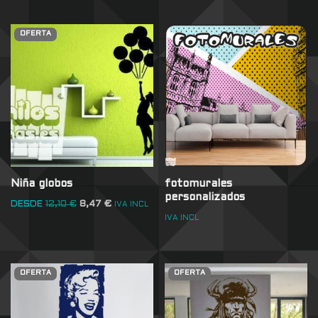
OFERTA
Niña globos
fotomurales
personalizados
DESDE
12,10
€
8,47
€
IVA INCL
IVA INCL
OFERTA
OFERTA