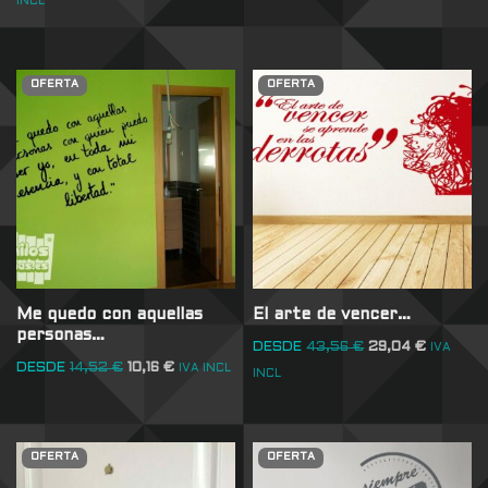
INCL
OFERTA
OFERTA
Me quedo con aquellas
El arte de vencer…
personas…
DESDE
43,56
€
29,04
€
IVA
DESDE
14,52
€
10,16
€
IVA INCL
INCL
OFERTA
OFERTA