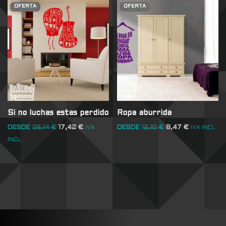
OFERTA
OFERTA
Si no luchas estas perdido
Ropa aburrida
DESDE
26,14
€
17,42
€
DESDE
12,10
€
8,47
€
IVA
IVA INCL
INCL