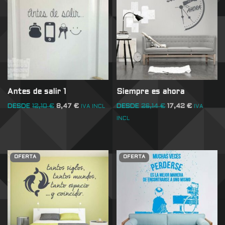
Antes de salir 1
Siempre es ahora
DESDE
12,10
€
8,47
€
DESDE
26,14
€
17,42
€
IVA INCL
IVA
INCL
OFERTA
OFERTA