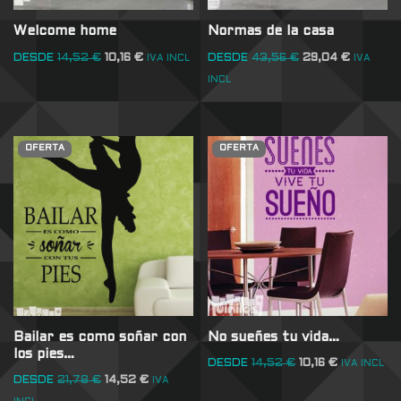
Welcome home
Normas de la casa
DESDE
14,52
€
10,16
€
DESDE
43,56
€
29,04
€
IVA INCL
IVA
INCL
OFERTA
OFERTA
Bailar es como soñar con
No sueñes tu vida…
los pies…
DESDE
14,52
€
10,16
€
IVA INCL
DESDE
21,78
€
14,52
€
IVA