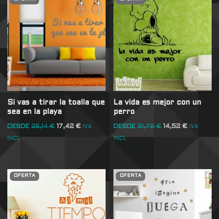
Si vas a tirar la toalla que
La vida es mejor con un
sea en la playa
perro
DESDE
26,14
€
17,42
€
DESDE
21,78
€
14,52
€
IVA
IVA
INCL
INCL
OFERTA
OFERTA