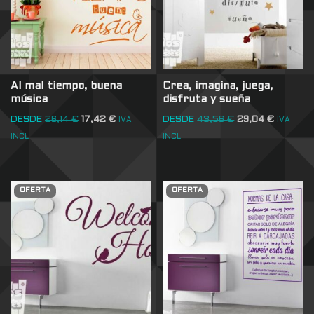
Al mal tiempo, buena
Crea, imagina, juega,
música
disfruta y sueña
DESDE
26,14
€
17,42
€
DESDE
43,56
€
29,04
€
IVA
IVA
INCL
INCL
OFERTA
OFERTA