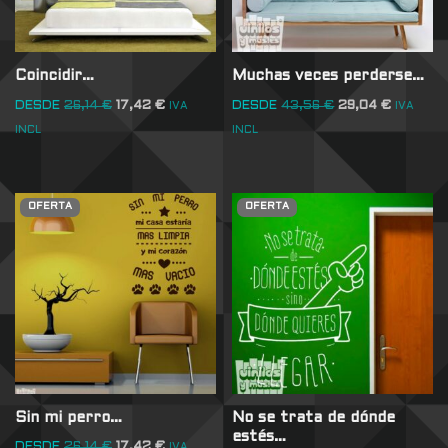
Coincidir…
Muchas veces perderse…
DESDE
26,14
€
17,42
€
DESDE
43,56
€
29,04
€
IVA
IVA
INCL
INCL
OFERTA
OFERTA
Sin mi perro…
No se trata de dónde
estés…
DESDE
26,14
€
17,42
€
IVA