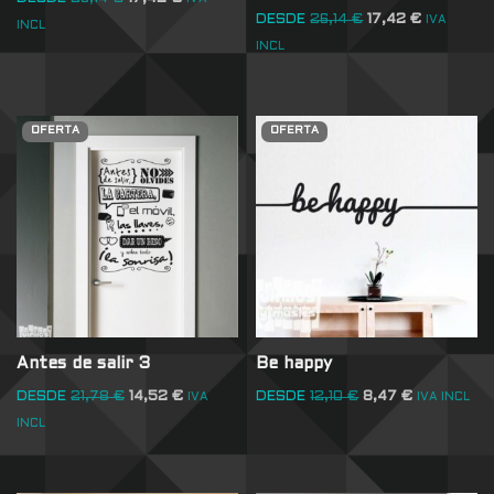
DESDE
26,14
€
17,42
€
IVA
INCL
INCL
OFERTA
OFERTA
Antes de salir 3
Be happy
DESDE
21,78
€
14,52
€
DESDE
12,10
€
8,47
€
IVA
IVA INCL
INCL