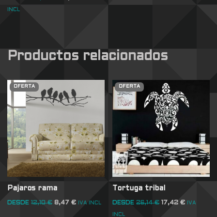
INCL
Productos relacionados
OFERTA
OFERTA
Pajaros rama
Tortuga tribal
DESDE
12,10
€
8,47
€
DESDE
26,14
€
17,42
€
IVA INCL
IVA
INCL