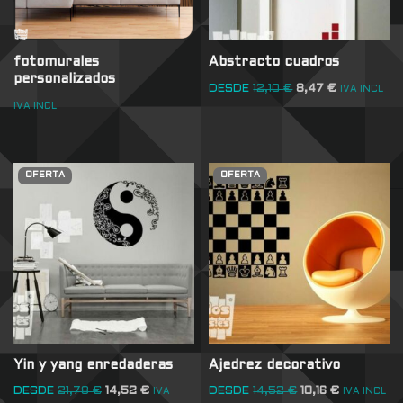
fotomurales
Abstracto cuadros
personalizados
DESDE
12,10
€
8,47
€
IVA INCL
IVA INCL
OFERTA
OFERTA
Yin y yang enredaderas
Ajedrez decorativo
DESDE
21,78
€
14,52
€
DESDE
14,52
€
10,16
€
IVA
IVA INCL