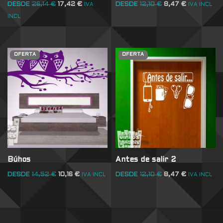
DESDE
26,14
€
17,42
€
DESDE
12,10
€
8,47
€
IVA
IVA INCL
INCL
OFERTA
OFERTA
Búhos
Antes de salir 2
DESDE
14,52
€
10,16
€
DESDE
12,10
€
8,47
€
IVA INCL
IVA INCL