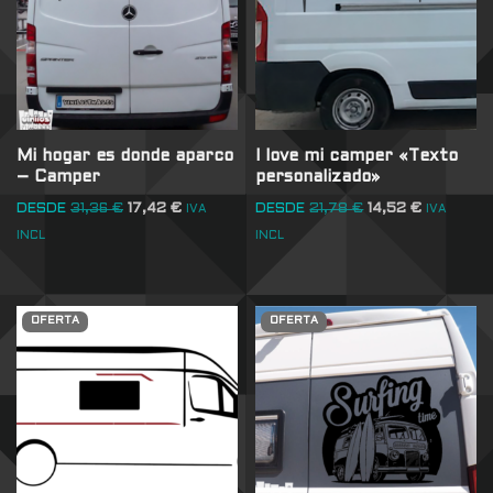
Mi hogar es donde aparco
I love mi camper «Texto
– Camper
personalizado»
DESDE
31,36
€
17,42
€
DESDE
21,78
€
14,52
€
IVA
IVA
INCL
INCL
OFERTA
OFERTA