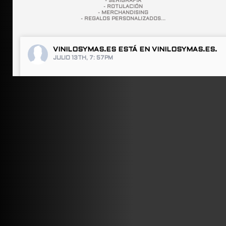
- SERIGRAFÍA
- ROTULACIÓN
- MERCHANDISING
- REGALOS PERSONALIZADOS...
VINILOSYMAS.ES
ESTÁ EN VINILOSYMAS.ES.
JULIO 13TH, 7: 57PM
ABRIR FACEBOOK
VINILOSYMAS.ES
ESTÁ EN VINILOSYMAS.ES.
JULIO 13TH, 7: 55PM