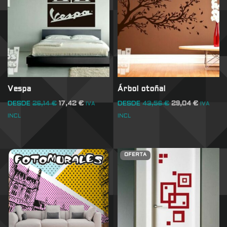
Vespa
Árbol otoñal
DESDE
26,14
€
17,42
€
DESDE
43,56
€
29,04
€
IVA
IVA
INCL
INCL
OFERTA