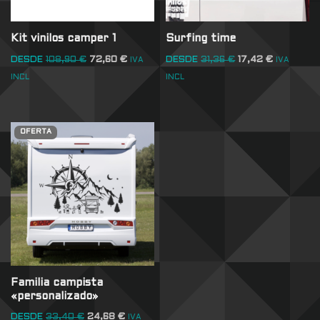
Kit vinilos camper 1
Surfing time
DESDE
108,90
€
72,60
€
DESDE
31,36
€
17,42
€
IVA
IVA
INCL
INCL
OFERTA
Familia campista
«personalizado»
DESDE
33,40
€
24,68
€
IVA