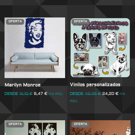
OFERTA
OFERTA
Vinilos personalizados
Marilyn Monroe
DESDE
42,35
€
24,20
€
DESDE
12,10
€
8,47
€
IVA
IVA INCL
INCL
OFERTA
OFERTA