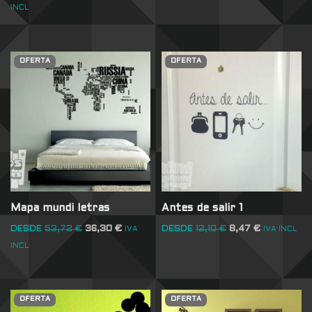
INCL
OFERTA
OFERTA
Mapa mundi letras
Antes de salir 1
DESDE
53,72
€
36,30
€
DESDE
12,10
€
8,47
€
IVA
IVA INCL
INCL
OFERTA
OFERTA