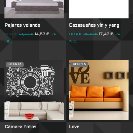
Pajaros volando
Cazasueños yin y yang
DESDE
21,78
€
14,52
€
DESDE
26,14
€
17,42
€
IVA
IVA
INCL
INCL
OFERTA
OFERTA
Cámara fotos
Love