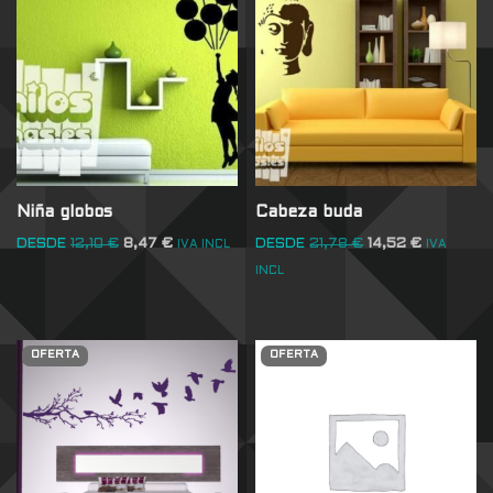
Niña globos
Cabeza buda
DESDE
12,10
€
8,47
€
DESDE
21,78
€
14,52
€
IVA INCL
IVA
INCL
OFERTA
OFERTA