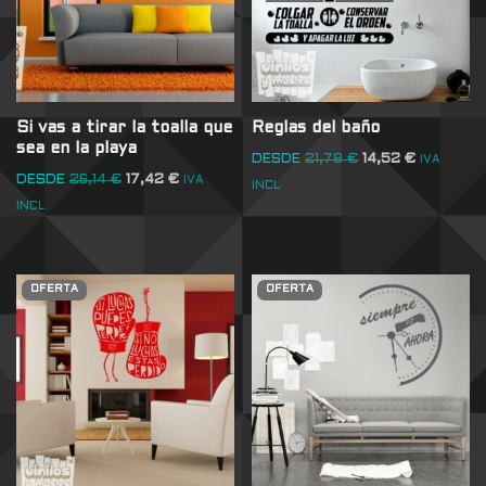
Si vas a tirar la toalla que
Reglas del baño
sea en la playa
DESDE
21,78
€
14,52
€
IVA
DESDE
26,14
€
17,42
€
IVA
INCL
INCL
OFERTA
OFERTA