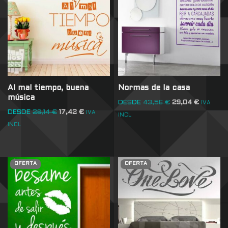
Al mal tiempo, buena
Normas de la casa
música
DESDE
43,56
€
29,04
€
IVA
DESDE
26,14
€
17,42
€
IVA
INCL
INCL
OFERTA
OFERTA