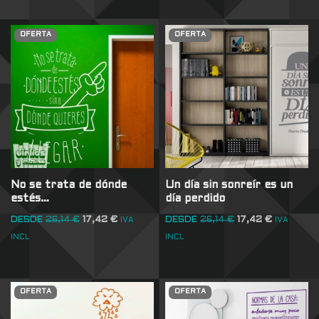
OFERTA
OFERTA
No se trata de dónde
Un día sin sonreír es un
estés…
día perdido
DESDE
26,14
€
17,42
€
DESDE
26,14
€
17,42
€
IVA
IVA
INCL
INCL
OFERTA
OFERTA