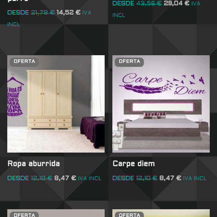
DESDE
43,56
€
29,04
€
IVA
DESDE
21,78
€
14,52
€
IVA
INCL
INCL
OFERTA
OFERTA
Ropa aburrida
Carpe diem
DESDE
12,10
€
8,47
€
DESDE
12,10
€
8,47
€
IVA INCL
IVA INCL
OFERTA
OFERTA