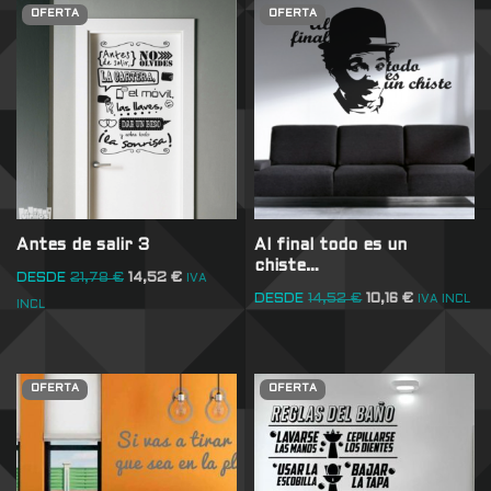
OFERTA
OFERTA
Antes de salir 3
Al final todo es un
chiste…
DESDE
21,78
€
14,52
€
IVA
DESDE
14,52
€
10,16
€
IVA INCL
INCL
OFERTA
OFERTA