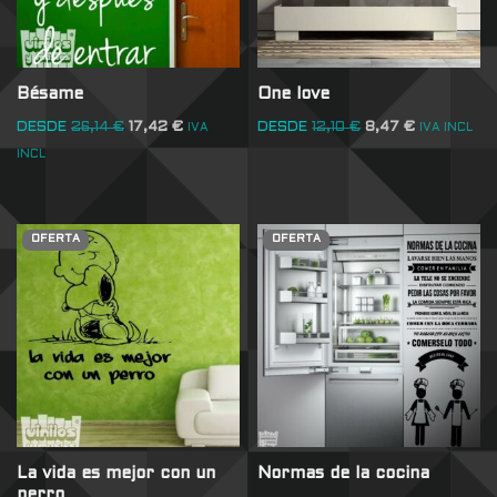
Bésame
One love
DESDE
26,14
€
17,42
€
DESDE
12,10
€
8,47
€
IVA
IVA INCL
INCL
OFERTA
OFERTA
La vida es mejor con un
Normas de la cocina
perro