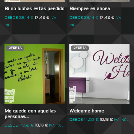
Si no luchas estas perdido
Siempre es ahora
DESDE
26,14
€
17,42
€
DESDE
26,14
€
17,42
€
IVA
IVA
INCL
INCL
OFERTA
OFERTA
Me quedo con aquellas
Welcome home
personas…
DESDE
14,52
€
10,16
€
IVA INCL
DESDE
14,52
€
10,16
€
IVA INCL