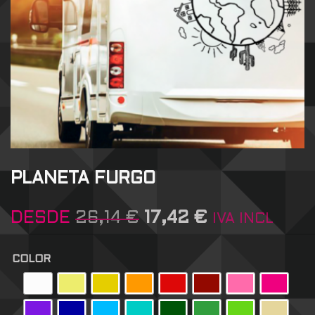
PLANETA FURGO
DESDE
26,14
€
17,42
€
IVA INCL
COLOR