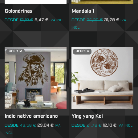
Golondrinas
Mandala 1
DESDE
12,10
€
8,47
€
DESDE
36,30
€
21,78
€
IVA INCL
IVA
INCL
OFERTA
OFERTA
Indio nativo americano
Ying yang Koi
DESDE
43,56
€
29,04
€
DESDE
21,78
€
12,10
€
IVA
IVA INCL
INCL