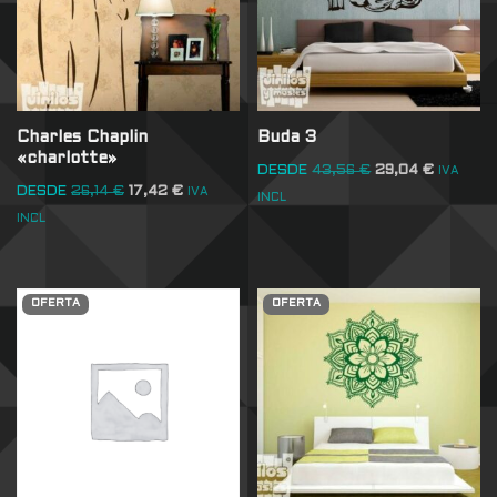
Charles Chaplin
Buda 3
«charlotte»
DESDE
43,56
€
29,04
€
IVA
DESDE
26,14
€
17,42
€
IVA
INCL
INCL
OFERTA
OFERTA