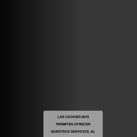
ABRIR FACEBOOK
VINILOSYMAS.ES
ESTÁ EN VINILOSYMAS.ES.
MAYO 6TH, 8: 54PM
ABRIR FACEBOOK
LAS COOKIES NOS
PERMITEN OFRECER
VINILOSYMAS.ES
ESTÁ EN VINILOSYMAS.ES.
NUESTROS SERVICIOS, AL
MAYO 6TH, 8: 52PM