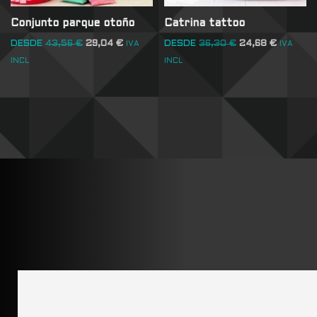
Conjunto parque otoño
Catrina tattoo
DESDE
43,56
€
29,04
€
DESDE
36,30
€
24,68
€
IVA
IVA
INCL
INCL