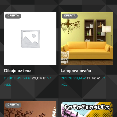
OFERTA
OFERTA
Dibujo azteca
Lampara araña
DESDE
43,56
€
29,04
€
DESDE
26,14
€
17,42
€
IVA
IVA
INCL
INCL
OFERTA