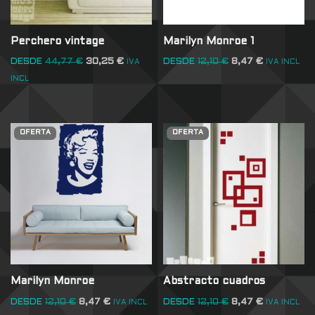
Perchero vintage
Marilyn Monroe 1
DESDE
44,77
€
30,25
€
DESDE
12,10
€
8,47
€
IVA
IVA INCL
INCL
OFERTA
OFERTA
Marilyn Monroe
Abstracto cuadros
DESDE
12,10
€
8,47
€
DESDE
12,10
€
8,47
€
IVA INCL
IVA INCL