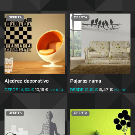
OFERTA
OFERTA
Ajedrez decorativo
Pajaros rama
DESDE
14,52
€
10,16
€
DESDE
12,10
€
8,47
€
IVA INCL
IVA INCL
OFERTA
OFERTA