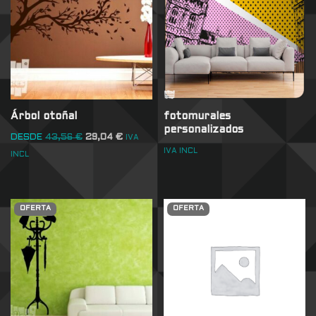
Árbol otoñal
fotomurales
personalizados
DESDE
43,56
€
29,04
€
IVA
IVA INCL
INCL
OFERTA
OFERTA