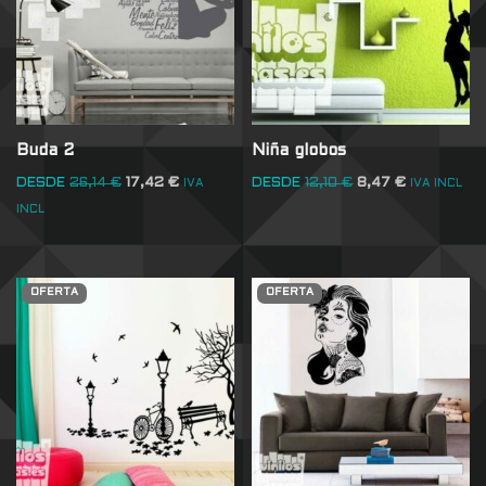
Buda 2
Niña globos
DESDE
26,14
€
17,42
€
DESDE
12,10
€
8,47
€
IVA
IVA INCL
INCL
OFERTA
OFERTA