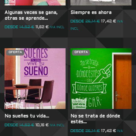
Algunas veces se gana,
Siempre es ahora
otras se aprende…
DESDE
26,14
€
17,42
€
IVA
DESDE
14,52
€
11,62
€
IVA INCL
INCL
OFERTA
OFERTA
No sueñes tu vida…
No se trata de dónde
estés…
DESDE
14,52
€
10,16
€
IVA INCL
DESDE
26,14
€
17,42
€
IVA