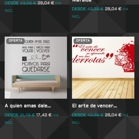
Mafalda
DESDE
43,56
€
29,04
€
IVA
DESDE
43,56
€
29,04
€
IVA
INCL
INCL
OFERTA
OFERTA
A quien amas dale…
El arte de vencer…
DESDE
21,78
€
17,42
€
DESDE
43,56
€
29,04
€
IVA
IVA
INCL
INCL