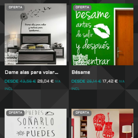
OFERTA
OFERTA
Dame alas para volar…
Bésame
DESDE
43,56
€
29,04
€
DESDE
26,14
€
17,42
€
IVA
IVA
INCL
INCL
OFERTA
OFERTA