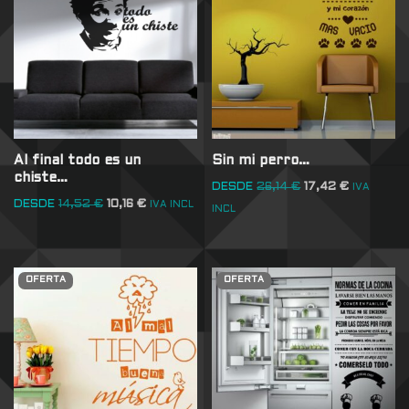
Al final todo es un
Sin mi perro…
chiste…
DESDE
26,14
€
17,42
€
IVA
DESDE
14,52
€
10,16
€
IVA INCL
INCL
OFERTA
OFERTA