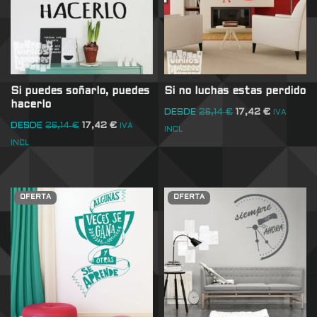
Si puedes soñarlo, puedes
Si no luchas estas perdido
hacerlo
DESDE
26,14
€
17,42
€
IVA
DESDE
26,14
€
17,42
€
IVA
INCL
INCL
OFERTA
OFERTA