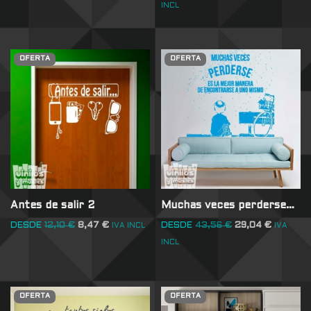
INCL
OFERTA
OFERTA
Antes de salir 2
Muchas veces perderse…
DESDE
12,10
€
8,47
€
DESDE
43,56
€
29,04
€
IVA INCL
IVA
INCL
OFERTA
OFERTA