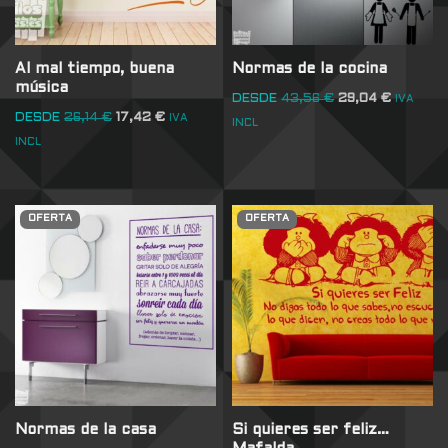
Al mal tiempo, buena
Normas de la cocina
música
DESDE
43,56
€
29,04
€
IVA
DESDE
26,14
€
17,42
€
IVA
INCL
INCL
OFERTA
OFERTA
Normas de la casa
Si quieres ser feliz…