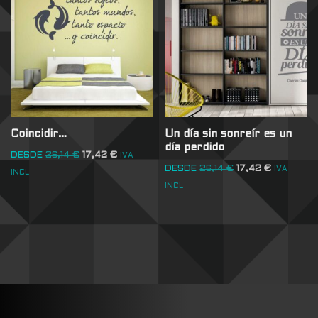
Coincidir…
Un día sin sonreír es un
día perdido
DESDE
26,14
€
17,42
€
IVA
DESDE
26,14
€
17,42
€
IVA
INCL
INCL